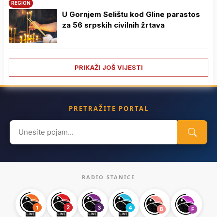
REGION
U Gornjem Selištu kod Gline parastos
za 56 srpskih civilnih žrtava
PRIKAŽI JOŠ VIJESTI
PRETRAŽITE PORTAL
Search
for:
RADIO STANICE