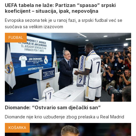
UEFA tabela ne laže: Partizan “spasao” srpski
koeficijent – situacija, ipak, nepovoljna
Evropska sezona tek je u ranoj fazi, a srpski fudbal već se
suočava sa velikim izazovom
FUDBAL
Diomande: “Ostvario sam dječački san”
Diomande nije krio uzbuđenje zbog prelaska u Real Madrid
KOŠARKA