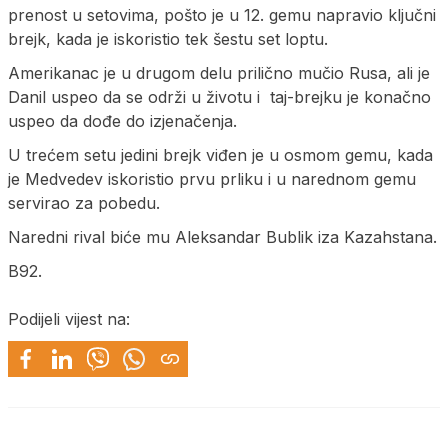
prenost u setovima, pošto je u 12. gemu napravio ključni
brejk, kada je iskoristio tek šestu set loptu.
Amerikanac je u drugom delu prilično mučio Rusa, ali je
Danil uspeo da se održi u životu i taj-brejku je konačno
uspeo da dođe do izjenačenja.
U trećem setu jedini brejk viđen je u osmom gemu, kada
je Medvedev iskoristio prvu prliku i u narednom gemu
servirao za pobedu.
Naredni rival biće mu Aleksandar Bublik iza Kazahstana.
B92.
Podijeli vijest na: