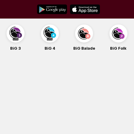
Skip
to
content
BiG 3
BiG 4
BiG Balade
BiG Folk