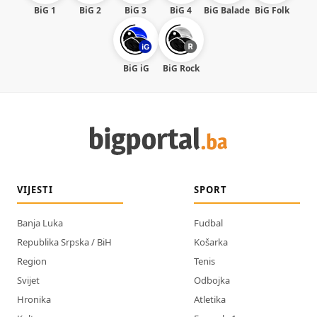
BiG 1
BiG 2
BiG 3
BiG 4
BiG Balade
BiG Folk
BiG iG
BiG Rock
VIJESTI
SPORT
Banja Luka
Fudbal
Republika Srpska / BiH
Košarka
Region
Tenis
Svijet
Odbojka
Hronika
Atletika