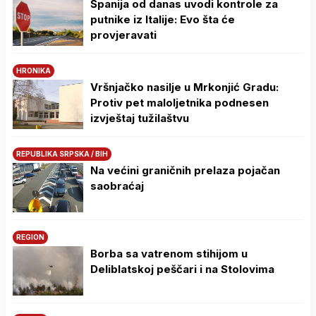
Španija od danas uvodi kontrole za
putnike iz Italije: Evo šta će
provjeravati
HRONIKA
Vršnjačko nasilje u Mrkonjić Gradu:
Protiv pet maloljetnika podnesen
izvještaj tužilaštvu
REPUBLIKA SRPSKA / BIH
Na većini graničnih prelaza pojačan
saobraćaj
REGION
Borba sa vatrenom stihijom u
Deliblatskoj peščari i na Stolovima