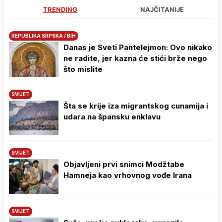
TRENDING
NAJČITANIJE
REPUBLIKA SRPSKA / BIH
Danas je Sveti Pantelejmon: Ovo nikako
ne radite, jer kazna će stići brže nego
što mislite
SVIJET
Šta se krije iza migrantskog cunamija i
udara na špansku enklavu
SVIJET
Objavljeni prvi snimci Modžtabe
Hamneja kao vrhovnog vođe Irana
SVIJET