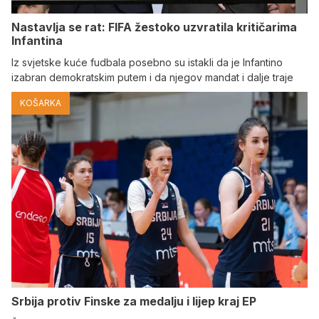
Nastavlja se rat: FIFA žestoko uzvratila kritičarima
Infantina
Iz svjetske kuće fudbala posebno su istakli da je Infantino
izabran demokratskim putem i da njegov mandat i dalje traje
KOŠARKA
Srbija protiv Finske za medalju i lijep kraj EP