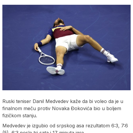
Ruski teniser Danil Medvedev kaže da bi voleo da je u
finalnom meču protiv Novaka Đokovića bio u boljem
fizičkom stanju.
Medvedev je izgubio od srpskog asa rezultatom 6:3, 7:6
(5), 6:3 posle tri sata i 17 minuta igre.