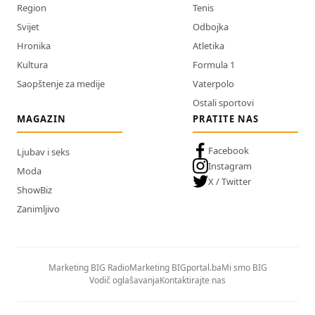
Region
Tenis
Svijet
Odbojka
Hronika
Atletika
Kultura
Formula 1
Saopštenje za medije
Vaterpolo
Ostali sportovi
MAGAZIN
PRATITE NAS
Facebook
Ljubav i seks
Instagram
Moda
X / Twitter
ShowBiz
Zanimljivo
Marketing BIG Radio
Marketing BIGportal.ba
Mi smo BIG
Vodič oglašavanja
Kontaktirajte nas