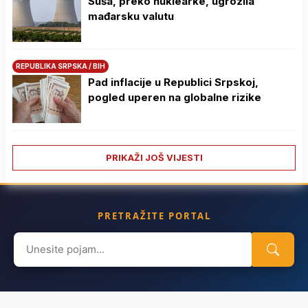
Suša, preko nuklearke, ugrozila
mađarsku valutu
REPUBLIKA SRPSKA / BIH
Pad inflacije u Republici Srpskoj,
pogled uperen na globalne rizike
PRIKAŽI JOŠ VIJESTI
PRETRAŽITE PORTAL
Search
for: