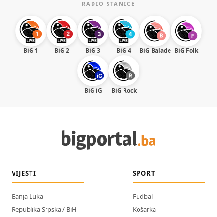
RADIO STANICE
BiG 1
BiG 2
BiG 3
BiG 4
BiG Balade
BiG Folk
BiG iG
BiG Rock
VIJESTI
SPORT
Banja Luka
Fudbal
Republika Srpska / BiH
Košarka