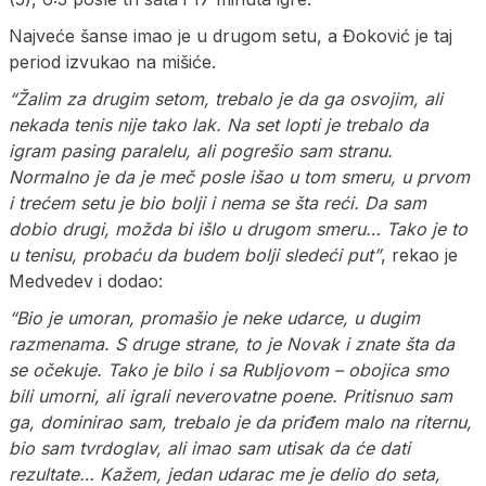
Najveće šanse imao je u drugom setu, a Đoković je taj
period izvukao na mišiće.
“Žalim za drugim setom, trebalo je da ga osvojim, ali
nekada tenis nije tako lak. Na set lopti je trebalo da
igram pasing paralelu, ali pogrešio sam stranu.
Normalno je da je meč posle išao u tom smeru, u prvom
i trećem setu je bio bolji i nema se šta reći. Da sam
dobio drugi, možda bi išlo u drugom smeru… Tako je to
u tenisu, probaću da budem bolji sledeći put”
, rekao je
Medvedev i dodao:
“Bio je umoran, promašio je neke udarce, u dugim
razmenama. S druge strane, to je Novak i znate šta da
se očekuje. Tako je bilo i sa Rubljovom – obojica smo
bili umorni, ali igrali neverovatne poene. Pritisnuo sam
ga, dominirao sam, trebalo je da priđem malo na riternu,
bio sam tvrdoglav, ali imao sam utisak da će dati
rezultate… Kažem, jedan udarac me je delio do seta,