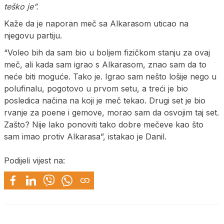
teško je”.
Kaže da je naporan meč sa Alkarasom uticao na
njegovu partiju.
“Voleo bih da sam bio u boljem fizičkom stanju za ovaj
meč, ali kada sam igrao s Alkarasom, znao sam da to
neće biti moguće. Tako je. Igrao sam nešto lošije nego u
polufinalu, pogotovo u prvom setu, a treći je bio
posledica načina na koji je meč tekao. Drugi set je bio
rvanje za poene i gemove, morao sam da osvojim taj set.
Zašto? Nije lako ponoviti tako dobre mečeve kao što
sam imao protiv Alkarasa”, istakao je Danil.
Podijeli vijest na: