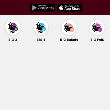
Skip
to
content
BiG 3
BiG 4
BiG Balade
BiG Folk