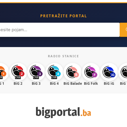
PRETRAŽITE PORTAL
ch
RADIO STANICE
G 1
BiG 2
BiG 3
BiG 4
BiG Balade
BiG Folk
BiG iG
BiG