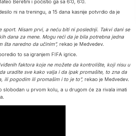
eo Beretini i počistio ga sa 6:0, 6:0.
silo ni na treningu, a 15 dana kasnije potvrdio da je
je sport. Nisam prvi, a neću biti ni poslednji. Takvi dani se
kih dana za mene. Mogu reći da je bila potrebna jedna
m šta naredno da učinim”,
rekao je Medvedev.
uporedio to sa igranjem FIFA igrice.
viđenih faktora koje ne možete da kontrolište, koji nisu u
a uradite sve kako valja i da ipak promašite, to zna da
, ili pogodim ili promašim i to je to”,
rekao je Medvedev.
io slobodan u prvom kolu, a u drugom će za rivala imati
a.