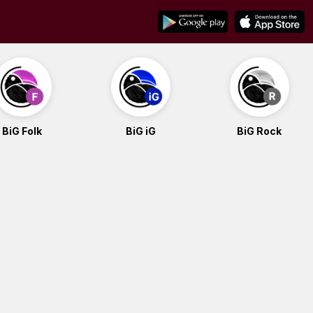
BiG Folk
BiG iG
BiG Rock