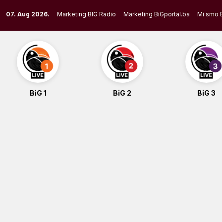
Skip
07. Aug 2026.
Marketing BIG Radio
Marketing BiGportal.ba
Mi smo 
to
content
BiG 1
BiG 2
BiG 3