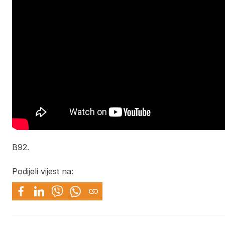
B92.
Podijeli vijest na: