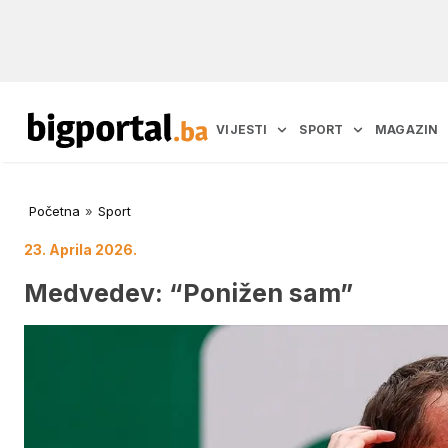
VIJESTI
SPORT
MAGAZIN
Početna
»
Sport
23. Aprila 2026.
Medvedev: “Ponižen sam”