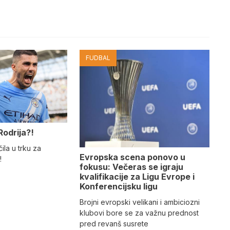
FUDBAL
Rodrija?!
ila u trku za
Evropska scena ponovo u
!
fokusu: Večeras se igraju
kvalifikacije za Ligu Evrope i
Konferencijsku ligu
Brojni evropski velikani i ambiciozni
klubovi bore se za važnu prednost
pred revanš susrete