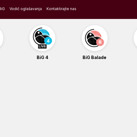
BiG
Vodič oglašavanja
Kontaktirajte nas
BiG 4
BiG Balade