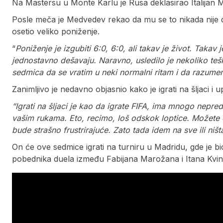
Na Mastersu u Monte Karlu je Rusa deklasirao Italijan Mat
Posle meča je Medvedev rekao da mu se to nikada nije de
osetio veliko poniženje.
“
Poniženje je izgubiti 6:0, 6:0, ali takav je život. Takav 
jednostavno dešavaju. Naravno, usledilo je nekoliko teš
sedmica da se vratim u neki normalni ritam i da razume
Zanimljivo je nedavno objasnio kako je igrati na šljaci i 
“Igrati na šljaci je kao da igrate FIFA, ima mnogo nepred
vašim rukama. Eto, recimo, loš odskok loptice. Možete d
bude strašno frustrirajuće. Zato tada idem na sve ili ništa
On će ove sedmice igrati na turniru u Madridu, gde je b
pobednika duela između Fabijana Marožana i Itana Kvin