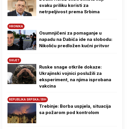
svaku priliku koristi za
netrpeljivost prema Srbima
HRONIKA
Osumnjičeni za pomaganje u
napadu na Dabića ide na slobodu:
Nikoliću predložen kućni pritvor
SVIJET
Ruske snage otkrile dokaze:
Ukrajinski vojnici poslužili za
eksperiment, na njima isprobana
vakcina
REPUBLIKA SRPSKA / BIH
Trebinje: Borba uspjela, situacija
sa požarom pod kontrolom