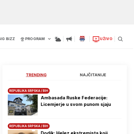
BIG BIZZ
PROGRAM
UŽIVO
TRENDING
NAJČITANIJE
REPUBLIKA SRPSKA / BIH
Ambasada Ruske Federacije:
Licemjerje u svom punom sjaju
REPUBLIKA SRPSKA / BIH
Dodik: Helez ekstremista koji