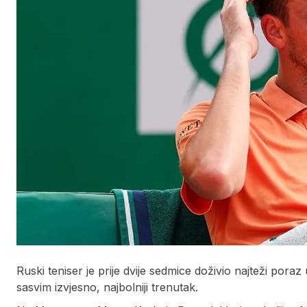
Ruski teniser je prije dvije sedmice doživio najteži poraz
sasvim izvjesno, najbolniji trenutak.