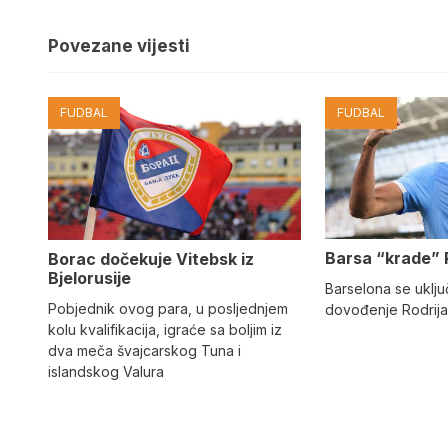
Povezane vijesti
FUDBAL
FUDBAL
Barsa “krade” 
Borac dočekuje Vitebsk iz
Bjelorusije
Barselona se uključ
Pobjednik ovog para, u posljednjem
dovođenje Rodrija
kolu kvalifikacija, igraće sa boljim iz
dva meča švajcarskog Tuna i
islandskog Valura