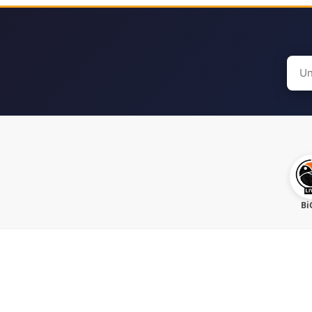
Sear
for:
Bi