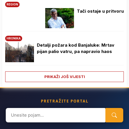
REGION
Tači ostaje u pritvoru
HRONIKA
Detalji požara kod Banjaluke: Mrtav
pijan palio vatru, pa napravio haos
PRIKAŽI JOŠ VIJESTI
PRETRAŽITE PORTAL
Search
for: