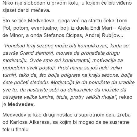
Niko nije slobodan u prvom kolu, u kojem će biti viđeno
sijaset derbi mečeva.
Što se tiče Medvedeva, njega već na startu čeka Tomi
Pol, potom, eventualno, bolji iz duela Endi Mari – Aleks
de Minor, a onda Stefanos Cicipas, Andrej Rubljov…
“Ponekad kraj sezone može biti komplikovan, kada se
završe Grend slemovi, morate da pronađete drugu
motivaciju. Ovde smo svi konkurentni, motivacija za
pobedom uvek postoji. Pred nama su još neki veliki
turniri, tako da, što bolje odigrate na kraju sezone, bolje
ćete početi sledeću. Motivacija je da pokušate da uradite
sve to, da nastavite sebi da dokazujete da možete da
osvajate velike turnire, titule, protiv velikih rivala”
, rekao
je
Medvedev
.
Medvedev je kao drugi nosilac u suprotnom delu žreba
od Karlosa Alkarasa, sa kojim bi mogao da se susretne
tek u finalu.