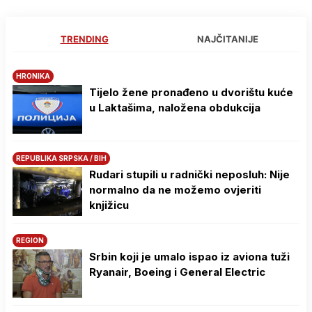
TRENDING
NAJČITANIJE
HRONIKA
Tijelo žene pronađeno u dvorištu kuće
u Laktašima, naložena obdukcija
REPUBLIKA SRPSKA / BIH
Rudari stupili u radnički neposluh: Nije
normalno da ne možemo ovjeriti
knjižicu
REGION
Srbin koji je umalo ispao iz aviona tuži
Ryanair, Boeing i General Electric