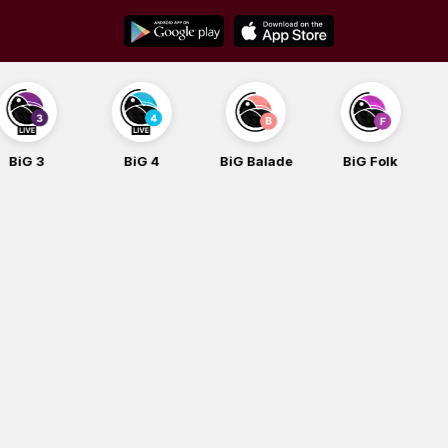
Skip
to
content
BiG 4
BiG Balade
BiG Folk
BiG iG