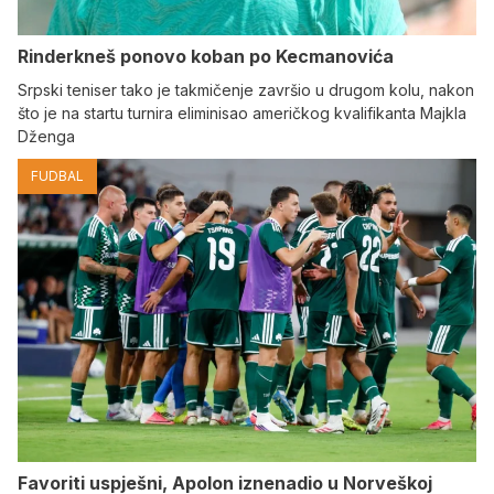
Rinderkneš ponovo koban po Kecmanovića
Srpski teniser tako je takmičenje završio u drugom kolu, nakon
što je na startu turnira eliminisao američkog kvalifikanta Majkla
Dženga
FUDBAL
Favoriti uspješni, Apolon iznenadio u Norveškoj