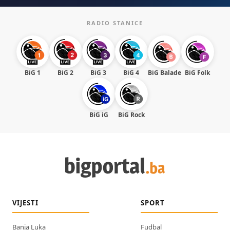
RADIO STANICE
BiG 1
BiG 2
BiG 3
BiG 4
BiG Balade
BiG Folk
BiG iG
BiG Rock
VIJESTI
SPORT
Banja Luka
Fudbal