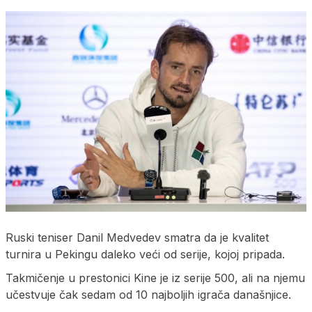
Ruski teniser Danil Medvedev smatra da je kvalitet
turnira u Pekingu daleko veći od serije, kojoj pripada.
Takmičenje u prestonici Kine je iz serije 500, ali na njemu
učestvuje čak sedam od 10 najboljih igrača današnjice.