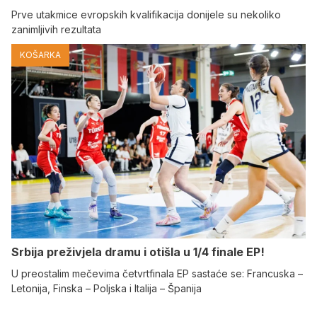
Prve utakmice evropskih kvalifikacija donijele su nekoliko
zanimljivih rezultata
KOŠARKA
Srbija preživjela dramu i otišla u 1/4 finale EP!
U preostalim mečevima četvrtfinala EP sastaće se: Francuska –
Letonija, Finska – Poljska i Italija – Španija