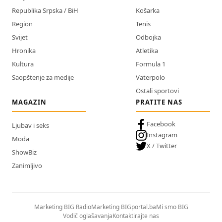
Republika Srpska / BiH
Košarka
Region
Tenis
Svijet
Odbojka
Hronika
Atletika
Kultura
Formula 1
Saopštenje za medije
Vaterpolo
Ostali sportovi
MAGAZIN
PRATITE NAS
Facebook
Ljubav i seks
Instagram
Moda
X / Twitter
ShowBiz
Zanimljivo
Marketing BIG Radio
Marketing BIGportal.ba
Mi smo BIG
Vodič oglašavanja
Kontaktirajte nas