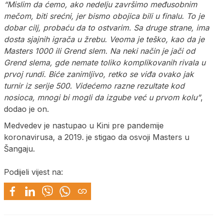
“Mislim da ćemo, ako nedelju završimo međusobnim
mečom, biti srećni, jer bismo obojica bili u finalu. To je
dobar cilj, probaću da to ostvarim. Sa druge strane, ima
dosta sjajnih igrača u žrebu. Veoma je teško, kao da je
Masters 1000 ili Grend slem. Na neki način je jači od
Grend slema, gde nemate toliko komplikovanih rivala u
prvoj rundi. Biće zanimljivo, retko se viđa ovako jak
turnir iz serije 500. Videćemo razne rezultate kod
nosioca, mnogi bi mogli da izgube već u prvom kolu”
,
dodao je on.
Medvedev je nastupao u Kini pre pandemije
koronavirusa, a 2019. je stigao da osvoji Masters u
Šangaju.
Podijeli vijest na: