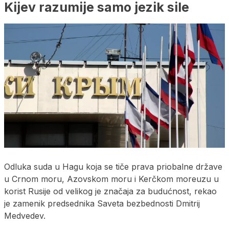
Kijev razumije samo jezik sile
Odluka suda u Hagu koja se tiče prava priobalne države
u Crnom moru, Azovskom moru i Kerčkom moreuzu u
korist Rusije od velikog je značaja za budućnost, rekao
je zamenik predsednika Saveta bezbednosti Dmitrij
Medvedev.