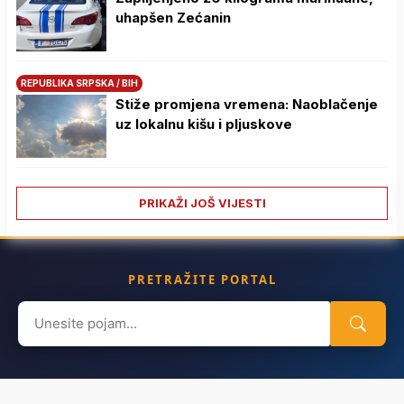
uhapšen Zećanin
REPUBLIKA SRPSKA / BIH
Stiže promjena vremena: Naoblačenje
uz lokalnu kišu i pljuskove
PRIKAŽI JOŠ VIJESTI
PRETRAŽITE PORTAL
Search
for: