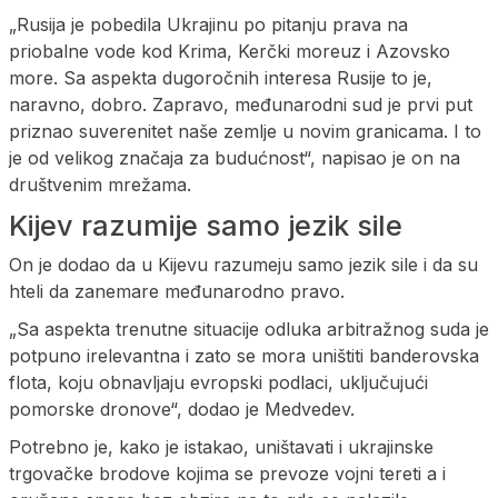
„Rusija je pobedila Ukrajinu po pitanju prava na
priobalne vode kod Krima, Kerčki moreuz i Azovsko
more. Sa aspekta dugoročnih interesa Rusije to je,
naravno, dobro. Zapravo, međunarodni sud je prvi put
priznao suverenitet naše zemlje u novim granicama. I to
je od velikog značaja za budućnost“, napisao je on na
društvenim mrežama.
Kijev razumije samo jezik sile
On je dodao da u Kijevu razumeju samo jezik sile i da su
hteli da zanemare međunarodno pravo.
„Sa aspekta trenutne situacije odluka arbitražnog suda je
potpuno irelevantna i zato se mora uništiti banderovska
flota, koju obnavljaju evropski podlaci, uključujući
pomorske dronove“, dodao je Medvedev.
Potrebno je, kako je istakao, uništavati i ukrajinske
trgovačke brodove kojima se prevoze vojni tereti a i