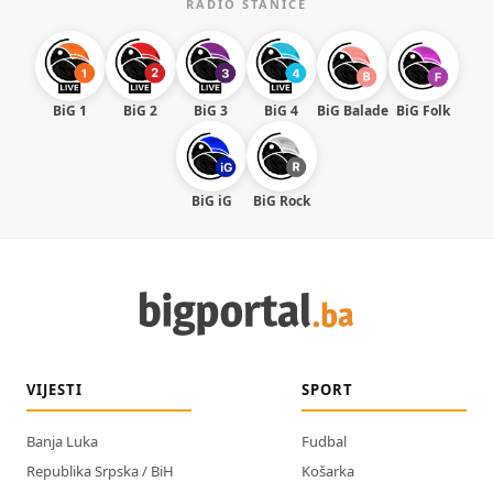
RADIO STANICE
BiG 1
BiG 2
BiG 3
BiG 4
BiG Balade
BiG Folk
BiG iG
BiG Rock
VIJESTI
SPORT
Banja Luka
Fudbal
Republika Srpska / BiH
Košarka