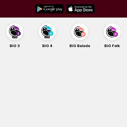
Skip
to
content
BiG 3
BiG 4
BiG Balade
BiG Folk