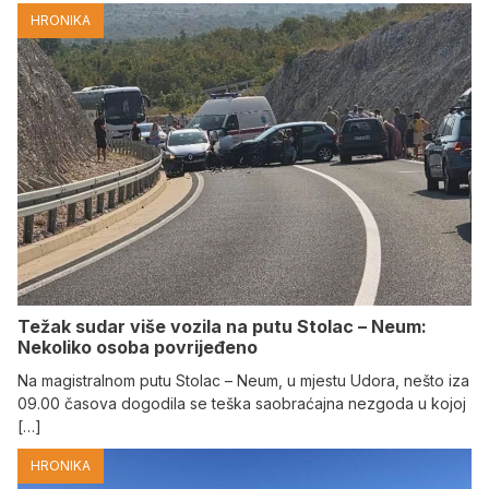
HRONIKA
Težak sudar više vozila na putu Stolac – Neum:
Nekoliko osoba povrijeđeno
Na magistralnom putu Stolac – Neum, u mjestu Udora, nešto iza
09.00 časova dogodila se teška saobraćajna nezgoda u kojoj
[…]
HRONIKA