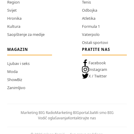
Region
Tenis
Svijet
Odbojka
Hronika
Atletika
Kultura
Formula 1
Saopštenje za medije
Vaterpolo
Ostali sportovi
MAGAZIN
PRATITE NAS
Facebook
Ljubav i seks
Instagram
Moda
X / Twitter
ShowBiz
Zanimljivo
Marketing BIG Radio
Marketing BIGportal.ba
Mi smo BIG
Vodič oglašavanja
Kontaktirajte nas