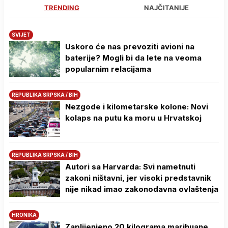
TRENDING
NAJČITANIJE
SVIJET
Uskoro će nas prevoziti avioni na
baterije? Mogli bi da lete na veoma
popularnim relacijama
REPUBLIKA SRPSKA / BIH
Nezgode i kilometarske kolone: Novi
kolaps na putu ka moru u Hrvatskoj
REPUBLIKA SRPSKA / BIH
Autori sa Harvarda: Svi nametnuti
zakoni ništavni, jer visoki predstavnik
nije nikad imao zakonodavna ovlaštenja
HRONIKA
Zaplijenjeno 20 kilograma marihuane,