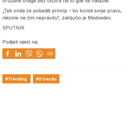
oružane snage bez obzira na to gde se nalazile.
„Tek onda će pobediti princip – ko koristi svoje pravo,
nikome ne čini nepravdu“, zaključio je Medvedev.
SPUTNIK
Podijeli vijest na:
#Trending
#U trendu