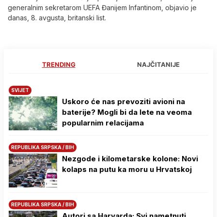
generalnim sekretarom UEFA Đanijem Infantinom, objavio je
danas, 8. avgusta, britanski list.
TRENDING
NAJČITANIJE
SVIJET
Uskoro će nas prevoziti avioni na
baterije? Mogli bi da lete na veoma
popularnim relacijama
REPUBLIKA SRPSKA / BIH
Nezgode i kilometarske kolone: Novi
kolaps na putu ka moru u Hrvatskoj
REPUBLIKA SRPSKA / BIH
Autori sa Harvarda: Svi nametnuti