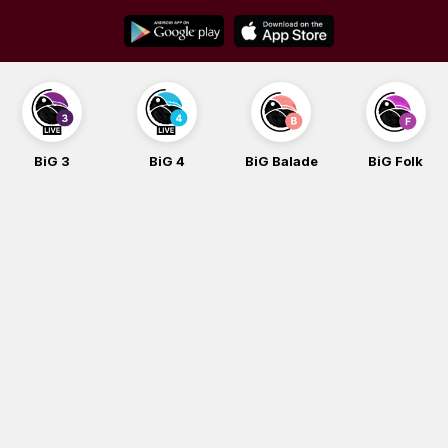
Skip
to
content
BiG 3
BiG 4
BiG Balade
BiG Folk