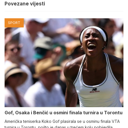
Povezane vijesti
SPORT
Gof, Osaka i Benčić u osmini finala turnira u Torontu
Američka teniserka Koko Gof plasirala se u osminu finala VTA
turnira u Torontu, pošto je danas u trećem kolu pobijedila