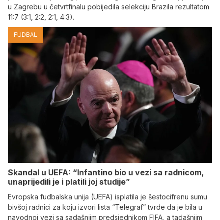
u Zagrebu u četvrtfinalu pobijedila selekciju Brazila rezultatom
11:7 (3:1, 2:2, 2:1, 4:3).
FUDBAL
Skandal u UEFA: “Infantino bio u vezi sa radnicom,
unaprijedili je i platili joj studije”
Evropska fudbalska unija (UEFA) isplatila je šestocifrenu sumu
bivšoj radnici za koju izvori lista “Telegraf” tvrde da je bila u
navodnoj vezi sa sadašnjim predsjednikom FIFA, a tadašnjim