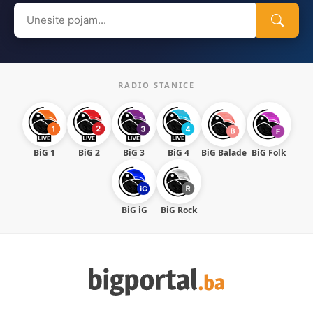
Search
for:
RADIO STANICE
BiG 1
BiG 2
BiG 3
BiG 4
BiG Balade
BiG Folk
BiG iG
BiG Rock