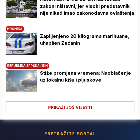
zakoni ništavni, jer visoki predstavnik
nije nikad imao zakonodavna ovlaštenja
HRONIKA
Zaplijenjeno 20 kilograma marihuane,
uhapšen Zećanin
REPUBLIKA SRPSKA / BIH
Stiže promjena vremena: Naoblačenje
uz lokalnu kišu i pljuskove
PRIKAŽI JOŠ VIJESTI
PRETRAŽITE PORTAL