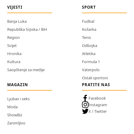
VIJESTI
SPORT
Banja Luka
Fudbal
Republika Srpska / BiH
Košarka
Region
Tenis
Svijet
Odbojka
Hronika
Atletika
Kultura
Formula 1
Saopštenje za medije
Vaterpolo
Ostali sportovi
MAGAZIN
PRATITE NAS
Facebook
Ljubav i seks
Instagram
Moda
X / Twitter
ShowBiz
Zanimljivo