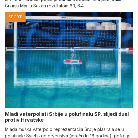
Grkinju Mariju Sakari rezultatom 6:1, 6:4.
SPORT
Mladi vaterpolisti Srbije u polufinalu SP, slijedi duel
protiv Hrvatske
Mlada muška vaterpolo reprezentacija Srbije plasirala se u
polufinale Svjetskog prvenstva (igrači do 16 godina), pošto je