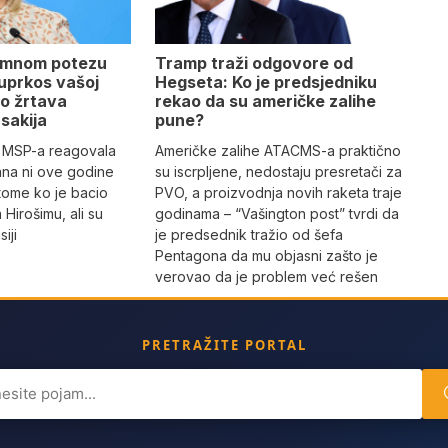
amnom potezu
Tramp traži odgovore od
 uprkos vašoj
Hegseta: Ko je predsjedniku
mo žrtava
rekao da su američke zalihe
sakija
pune?
g MSP-a reagovala
Američke zalihe ATACMS-a praktično
pana ni ove godine
su iscrpljene, nedostaju presretači za
o tome ko je bacio
PVO, a proizvodnja novih raketa traje
Hirošimu, ali su
godinama – “Vašington post” tvrdi da
iji
je predsednik tražio od šefa
Pentagona da mu objasni zašto je
verovao da je problem već rešen
PRETRAŽITE PORTAL
ch