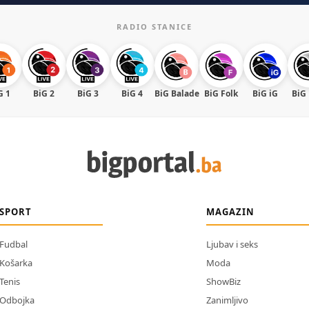
RADIO STANICE
G 1
BiG 2
BiG 3
BiG 4
BiG Balade
BiG Folk
BiG iG
BiG
SPORT
MAGAZIN
Fudbal
Ljubav i seks
Košarka
Moda
Tenis
ShowBiz
Odbojka
Zanimljivo