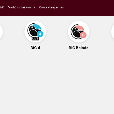
BiG
Vodič oglašavanja
Kontaktirajte nas
BiG 4
BiG Balade