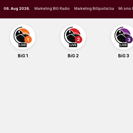
Skip
06. Aug 2026.
Marketing BIG Radio
Marketing BiGportal.ba
Mi smo 
to
content
BiG 1
BiG 2
BiG 3