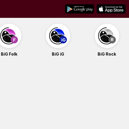
BiG Folk
BiG iG
BiG Rock