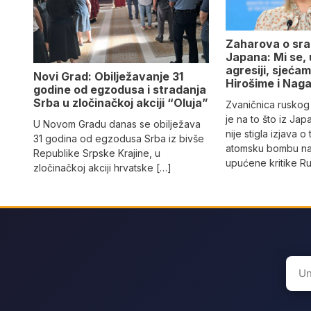
Zaharova o sr
Japana: Mi se,
agresiji, sjeća
Novi Grad: Obilježavanje 31
Hirošime i Naga
godine od egzodusa i stradanja
Srba u zločinačkoj akciji “Oluja”
Zvaničnica rusko
je na to što iz Ja
U Novom Gradu danas se obilježava
nije stigla izjava 
31 godina od egzodusa Srba iz bivše
atomsku bombu na 
Republike Srpske Krajine, u
upućene kritike Rus
zločinačkoj akciji hrvatske […]
Sear
for: