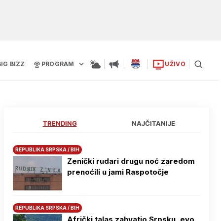
BIG BIZZ
PROGRAM
UŽIVO
TRENDING
NAJČITANIJE
REPUBLIKA SRPSKA / BIH
Zenički rudari drugu noć zaredom
prenoćili u jami Raspotočje
REPUBLIKA SRPSKA / BIH
Afrički talas zahvatio Srpsku, evo