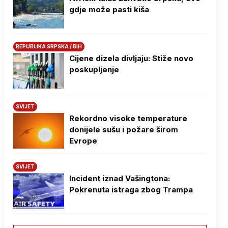
gdje može pasti kiša
REPUBLIKA SRPSKA / BIH
Cijene dizela divljaju: Stiže novo
poskupljenje
SVIJET
Rekordno visoke temperature
donijele sušu i požare širom
Evrope
SVIJET
Incident iznad Vašingtona:
Pokrenuta istraga zbog Trampa