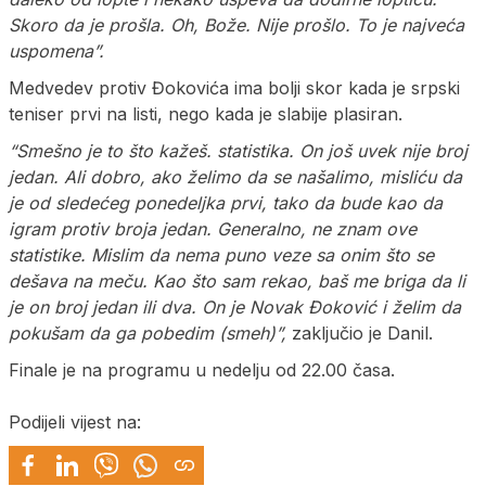
Skoro da je prošla. Oh, Bože. Nije prošlo. To je najveća
uspomena”.
Medvedev protiv Đokovića ima bolji skor kada je srpski
teniser prvi na listi, nego kada je slabije plasiran.
“Smešno je to što kažeš. statistika. On još uvek nije broj
jedan. Ali dobro, ako želimo da se našalimo, misliću da
je od sledećeg ponedeljka prvi, tako da bude kao da
igram protiv broja jedan. Generalno, ne znam ove
statistike. Mislim da nema puno veze sa onim što se
dešava na meču. Kao što sam rekao, baš me briga da li
je on broj jedan ili dva. On je Novak Đoković i želim da
pokušam da ga pobedim (smeh)”,
zaključio je Danil.
Finale je na programu u nedelju od 22.00 časa.
Podijeli vijest na: