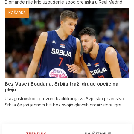
Diomande nije krio uzbuđenje zbog prelaska u Real Madrid
KOŠARKA
Bez Vase i Bogdana, Srbija traži druge opcije na
pleju
U avgustovskom prozoru kvalifikacija za Svjetsko prvenstvo
Srbija će još jednom biti bez svojih glavnih orgaizatora igre.
TRENDING
NAJČITANIJE