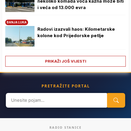
nekoliko komada voća kazna može biti
i veća od 13.000 evra
BANJA LUKA
Radovi izazvali haos: Kilometarske
kolone kod Prijedorske petlje
PRIKAŽI JOŠ VIJESTI
PRETRAŽITE PORTAL
Search
for:
RADIO STANICE