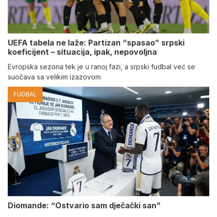
UEFA tabela ne laže: Partizan “spasao” srpski
koeficijent – situacija, ipak, nepovoljna
Evropska sezona tek je u ranoj fazi, a srpski fudbal već se
suočava sa velikim izazovom
FUDBAL
Diomande: “Ostvario sam dječački san”