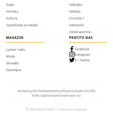
Svijet
Odbojka
Hronika
Atletika
Kultura
Formula 1
Saopštenje za medije
Vaterpolo
Ostali sportovi
MAGAZIN
PRATITE NAS
Facebook
Ljubav i seks
Instagram
Moda
X / Twitter
ShowBiz
Zanimljivo
Marketing BIG Radio
Marketing BIGportal.ba
Mi smo BIG
Vodič oglašavanja
Kontaktirajte nas
© 2026 Jelena Tomić — Sva prava zadržana.