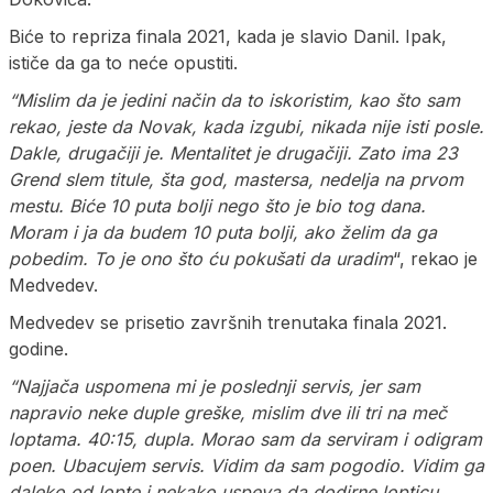
Biće to repriza finala 2021, kada je slavio Danil. Ipak,
ističe da ga to neće opustiti.
“Mislim da je jedini način da to iskoristim, kao što sam
rekao, jeste da Novak, kada izgubi, nikada nije isti posle.
Dakle, drugačiji je. Mentalitet je drugačiji. Zato ima 23
Grend slem titule, šta god, mastersa, nedelja na prvom
mestu. Biće 10 puta bolji nego što je bio tog dana.
Moram i ja da budem 10 puta bolji, ako želim da ga
pobedim. To je ono što ću pokušati da uradim
“, rekao je
Medvedev.
Medvedev se prisetio završnih trenutaka finala 2021.
godine.
“Najjača uspomena mi je poslednji servis, jer sam
napravio neke duple greške, mislim dve ili tri na meč
loptama. 40:15, dupla. Morao sam da serviram i odigram
poen. Ubacujem servis. Vidim da sam pogodio. Vidim ga
daleko od lopte i nekako uspeva da dodirne lopticu.