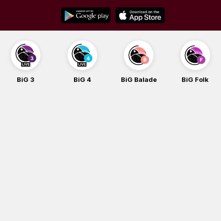
Skip
to
content
BiG 3
BiG 4
BiG Balade
BiG Folk