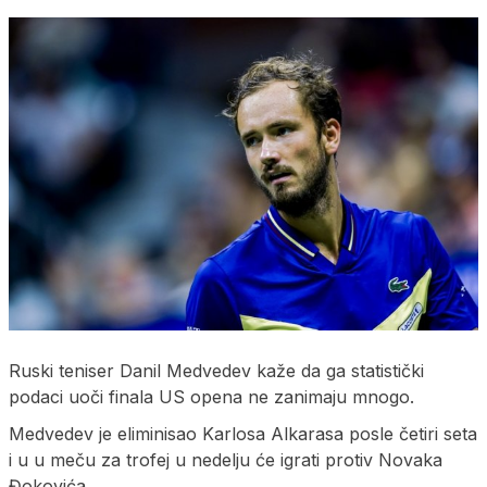
Ruski teniser Danil Medvedev kaže da ga statistički
podaci uoči finala US opena ne zanimaju mnogo.
Medvedev je eliminisao Karlosa Alkarasa posle četiri seta
i u u meču za trofej u nedelju će igrati protiv Novaka
Đokovića.