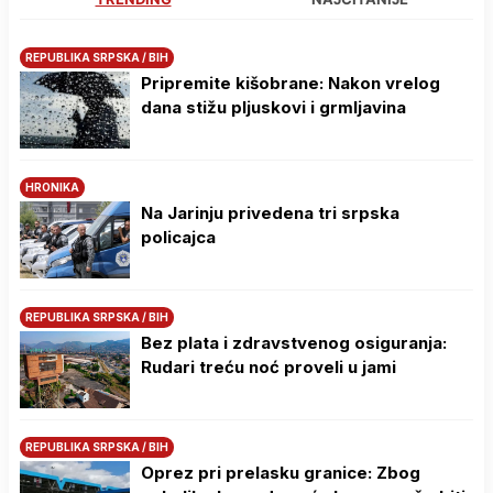
REPUBLIKA SRPSKA / BIH
Pripremite kišobrane: Nakon vrelog
dana stižu pljuskovi i grmljavina
HRONIKA
Na Јarinju privedena tri srpska
policajca
REPUBLIKA SRPSKA / BIH
Bez plata i zdravstvenog osiguranja:
Rudari treću noć proveli u jami
REPUBLIKA SRPSKA / BIH
Oprez pri prelasku granice: Zbog