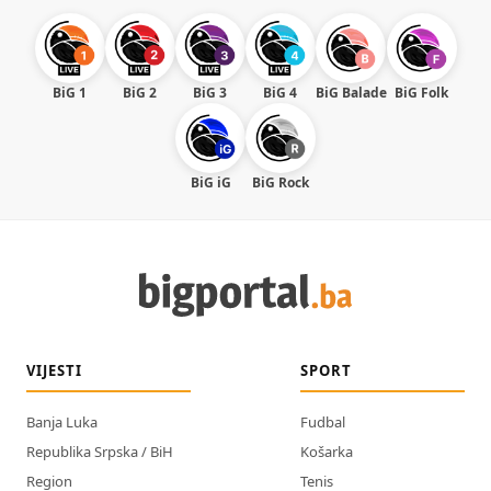
BiG 1
BiG 2
BiG 3
BiG 4
BiG Balade
BiG Folk
BiG iG
BiG Rock
VIJESTI
SPORT
Banja Luka
Fudbal
Republika Srpska / BiH
Košarka
Region
Tenis