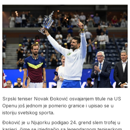
Srpski teniser Novak Đoković osvajanjem titule na US
Openu još jednom je pomerio granice i upisao se u
istoriju svetskog sporta.
Đoković je u Njujorku podigao 24. grend slem trofej u
karijeri, čime se izjednačio sa legendarnom teniserkom