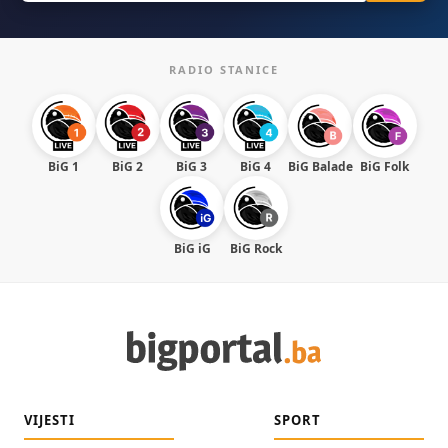
RADIO STANICE
BiG 1
BiG 2
BiG 3
BiG 4
BiG Balade
BiG Folk
BiG iG
BiG Rock
VIJESTI
SPORT