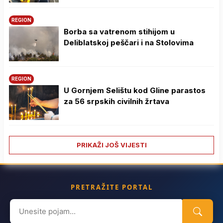
REGION
Borba sa vatrenom stihijom u
Deliblatskoj peščari i na Stolovima
REGION
U Gornjem Selištu kod Gline parastos
za 56 srpskih civilnih žrtava
PRIKAŽI JOŠ VIJESTI
PRETRAŽITE PORTAL
Search
for: