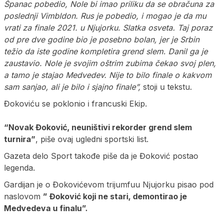
Španac pobedio, Nole bi imao priliku da se obračuna za
poslednji Vimbldon. Rus je pobedio, i mogao je da mu
vrati za finale 2021. u Njujorku. Slatka osveta. Taj poraz
od pre dve godine bio je posebno bolan, jer je Srbin
težio da iste godine kompletira grend slem. Danil ga je
zaustavio. Nole je svojim oštrim zubima čekao svoj plen,
a tamo je stajao Medvedev. Nije to bilo finale o kakvom
sam sanjao, ali je bilo i sjajno finale”,
stoji u tekstu.
Đokoviću se poklonio i francuski Ekip.
“Novak Đoković, neuništivi rekorder grend slem
turnira”
, piše ovaj ugledni sportski list.
Gazeta delo Sport takođe piše da je Đoković postao
legenda.
Gardijan je o Đokovićevom trijumfuu Njujorku pisao pod
naslovom
” Đoković koji ne stari, demontirao je
Medvedeva u finalu”.