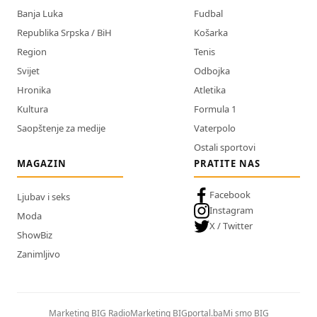
Banja Luka
Fudbal
Republika Srpska / BiH
Košarka
Region
Tenis
Svijet
Odbojka
Hronika
Atletika
Kultura
Formula 1
Saopštenje za medije
Vaterpolo
Ostali sportovi
MAGAZIN
PRATITE NAS
Facebook
Ljubav i seks
Instagram
Moda
X / Twitter
ShowBiz
Zanimljivo
Marketing BIG Radio
Marketing BIGportal.ba
Mi smo BIG