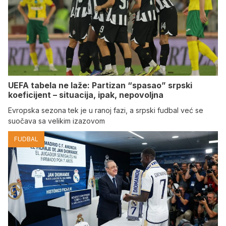
UEFA tabela ne laže: Partizan “spasao” srpski
koeficijent – situacija, ipak, nepovoljna
Evropska sezona tek je u ranoj fazi, a srpski fudbal već se
suočava sa velikim izazovom
FUDBAL