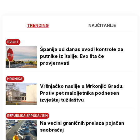
TRENDING
NAJČITANIJE
SVIJET
Španija od danas uvodi kontrole za
putnike iz Italije: Evo šta će
provjeravati
HRONIKA
Vršnjačko nasilje u Mrkonjić Gradu:
Protiv pet maloljetnika podnesen
izvještaj tužilaštvu
REPUBLIKA SRPSKA / BIH
Na većini graničnih prelaza pojačan
saobraćaj