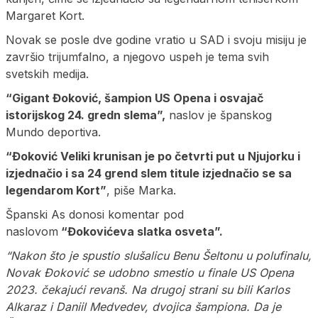
Margaret Kort.
Novak se posle dve godine vratio u SAD i svoju misiju je
završio trijumfalno, a njegovo uspeh je tema svih
svetskih medija.
“Gigant Đoković, šampion US Opena i osvajač
istorijskog 24. gredn slema”,
naslov je španskog
Mundo deportiva.
“Đoković Veliki krunisan je po četvrti put u Njujorku i
izjednačio i sa 24 grend slem titule izjednačio se sa
legendarom Kort”
, piše Marka.
Španski As donosi komentar pod
naslovom
“Đokovićeva slatka osveta”.
“Nakon što je spustio slušalicu Benu Šeltonu u polufinalu,
Novak Đoković se udobno smestio u finale US Opena
2023. čekajući revanš. Na drugoj strani su bili Karlos
Alkaraz i Daniil Medvedev, dvojica šampiona. Da je