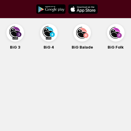
Skip
to
content
BiG 3
BiG 4
BiG Balade
BiG Folk