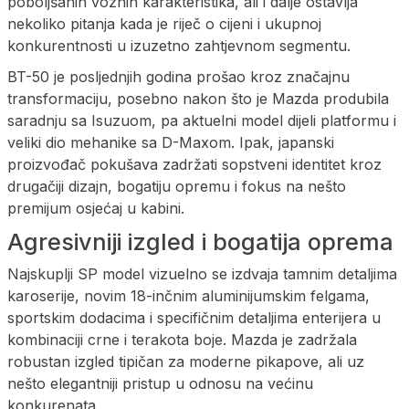
poboljšanih voznih karakteristika, ali i dalje ostavlja
nekoliko pitanja kada je riječ o cijeni i ukupnoj
konkurentnosti u izuzetno zahtjevnom segmentu.
BT-50 je posljednjih godina prošao kroz značajnu
transformaciju, posebno nakon što je Mazda produbila
saradnju sa Isuzuom, pa aktuelni model dijeli platformu i
veliki dio mehanike sa D-Maxom. Ipak, japanski
proizvođač pokušava zadržati sopstveni identitet kroz
drugačiji dizajn, bogatiju opremu i fokus na nešto
premijum osjećaj u kabini.
Agresivniji izgled i bogatija oprema
Najskuplji SP model vizuelno se izdvaja tamnim detaljima
karoserije, novim 18-inčnim aluminijumskim felgama,
sportskim dodacima i specifičnim detaljima enterijera u
kombinaciji crne i terakota boje. Mazda je zadržala
robustan izgled tipičan za moderne pikapove, ali uz
nešto elegantniji pristup u odnosu na većinu
konkurenata.