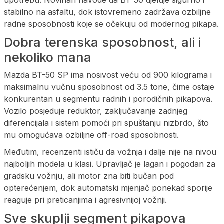
stabilno na asfaltu, dok istovremeno zadržava ozbiljne
radne sposobnosti koje se očekuju od modernog pikapa.
Dobra terenska sposobnost, ali i
nekoliko mana
Mazda BT-50 SP ima nosivost veću od 900 kilograma i
maksimalnu vučnu sposobnost od 3.5 tone, čime ostaje
konkurentan u segmentu radnih i porodičnih pikapova.
Vozilo posjeduje reduktor, zaključavanje zadnjeg
diferencijala i sistem pomoći pri spuštanju nizbrdo, što
mu omogućava ozbiljne off-road sposobnosti.
Međutim, recenzenti ističu da vožnja i dalje nije na nivou
najboljih modela u klasi. Upravljač je lagan i pogodan za
gradsku vožnju, ali motor zna biti bučan pod
opterećenjem, dok automatski mjenjač ponekad sporije
reaguje pri preticanjima i agresivnijoj vožnji.
Sve skuplji segment pikapova