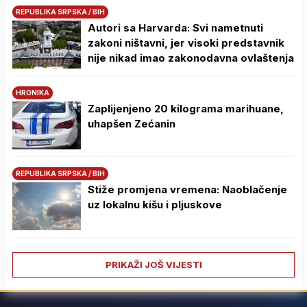
REPUBLIKA SRPSKA / BIH
Autori sa Harvarda: Svi nametnuti
zakoni ništavni, jer visoki predstavnik
nije nikad imao zakonodavna ovlaštenja
HRONIKA
Zaplijenjeno 20 kilograma marihuane,
uhapšen Zećanin
REPUBLIKA SRPSKA / BIH
Stiže promjena vremena: Naoblačenje
uz lokalnu kišu i pljuskove
PRIKAŽI JOŠ VIJESTI