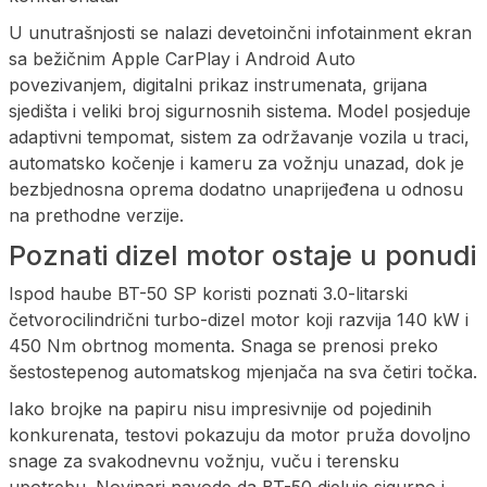
U unutrašnjosti se nalazi devetoinčni infotainment ekran
sa bežičnim Apple CarPlay i Android Auto
povezivanjem, digitalni prikaz instrumenata, grijana
sjedišta i veliki broj sigurnosnih sistema. Model posjeduje
adaptivni tempomat, sistem za održavanje vozila u traci,
automatsko kočenje i kameru za vožnju unazad, dok je
bezbjednosna oprema dodatno unaprijeđena u odnosu
na prethodne verzije.
Poznati dizel motor ostaje u ponudi
Ispod haube BT-50 SP koristi poznati 3.0-litarski
četvorocilindrični turbo-dizel motor koji razvija 140 kW i
450 Nm obrtnog momenta. Snaga se prenosi preko
šestostepenog automatskog mjenjača na sva četiri točka.
Iako brojke na papiru nisu impresivnije od pojedinih
konkurenata, testovi pokazuju da motor pruža dovoljno
snage za svakodnevnu vožnju, vuču i terensku
upotrebu. Novinari navode da BT-50 djeluje sigurno i