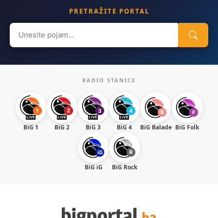
PRETRAŽITE PORTAL
Search
for:
RADIO STANICE
BiG 1
BiG 2
BiG 3
BiG 4
BiG Balade
BiG Folk
BiG iG
BiG Rock