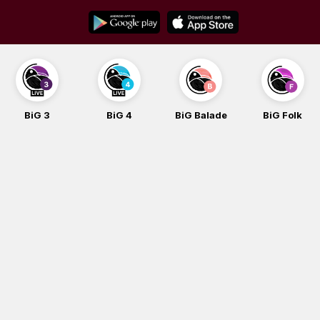
Skip
to
content
BiG 3
BiG 4
BiG Balade
BiG Folk