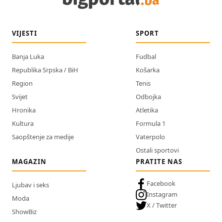
VIJESTI
SPORT
Banja Luka
Fudbal
Republika Srpska / BiH
Košarka
Region
Tenis
Svijet
Odbojka
Hronika
Atletika
Kultura
Formula 1
Saopštenje za medije
Vaterpolo
Ostali sportovi
MAGAZIN
PRATITE NAS
Facebook
Ljubav i seks
Instagram
Moda
X / Twitter
ShowBiz