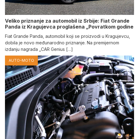
Veliko priznanje za automobil iz Srbije: Fiat Grande
Panda iz Kragujevca proglašena „Povratkom godine
Fiat Grande Panda, automobil koji se proizvodi u Kragujevcu,
dobila je novo međunarodno priznanje. Na premijernom
izdanju nagrada „CAR Genius […]
AUTO-MOTO