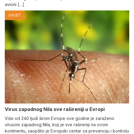
avioni […]
SVIJET
Virus zapadnog Nila sve rašireniji u Evropi
Više od 240 ljudi širom Evrope ove godine je zaraženo
virusom zapadnog Nila, koji je sve rašireniji na ovom
kontinentu, saopštio je Evropski centar za prevenciju i kontrolu