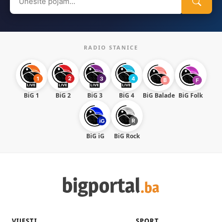
for:
RADIO STANICE
BiG 1
BiG 2
BiG 3
BiG 4
BiG Balade
BiG Folk
BiG iG
BiG Rock
VIJESTI
SPORT