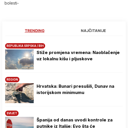
bolesti-
TRENDING
NAJČITANIJE
REPUBLIKA SRPSKA / BIH
Stiže promjena vremena: Naoblačenje
uz lokalnu kišu i pljuskove
REGION
Hrvatska: Bunari presušili, Dunav na
istorijskom minimumu
SVIJET
Španija od danas uvodi kontrole za
putnike iz Italije: Evo šta će