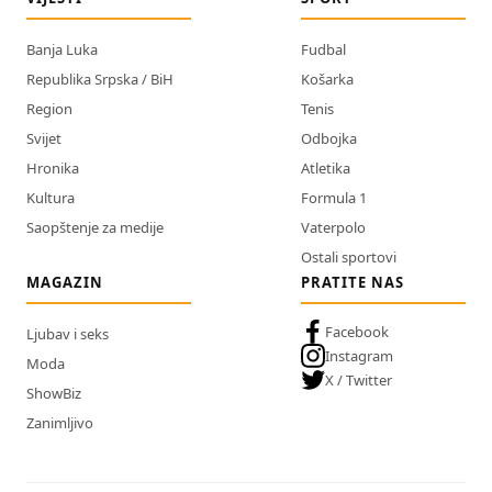
Banja Luka
Fudbal
Republika Srpska / BiH
Košarka
Region
Tenis
Svijet
Odbojka
Hronika
Atletika
Kultura
Formula 1
Saopštenje za medije
Vaterpolo
Ostali sportovi
MAGAZIN
PRATITE NAS
Facebook
Ljubav i seks
Instagram
Moda
X / Twitter
ShowBiz
Zanimljivo