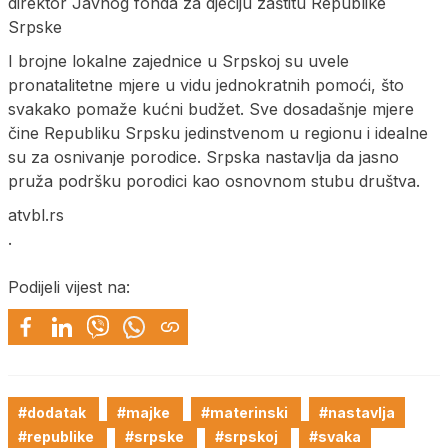
direktor Javnog fonda za dječiju zaštitu Republike
Srpske
I brojne lokalne zajednice u Srpskoj su uvele
pronatalitetne mjere u vidu jednokratnih pomoći, što
svakako pomaže kućni budžet. Sve dosadašnje mjere
čine Republiku Srpsku jedinstvenom u regionu i idealne
su za osnivanje porodice. Srpska nastavlja da jasno
pruža podršku porodici kao osnovnom stubu društva.
atvbl.rs
.
Podijeli vijest na:
#dodatak
#majke
#materinski
#nastavlja
#republike
#srpske
#srpskoj
#svaka