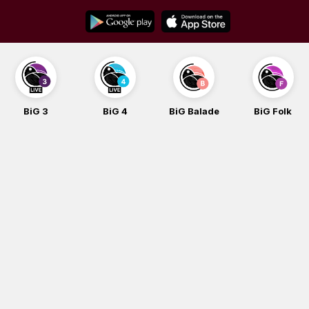
Skip
to
content
BiG 3
BiG 4
BiG Balade
BiG Folk