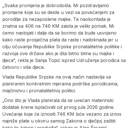
„Svaka promjena je dobrodošla. Mi pozdravljamo
promjene koje su se desile u vezi sa povećanjem za
porodilje za nezaposlene majke. Ta naokontada je
znatna sa 406 na 746 KM zaista je veliki pomak. Mi
ćemo nastojati i dalje da se borimo da bude usvojeno
kako raste prosječna plata da raste i nadoknada jer u
cilju očuvanja Republike Srpske pronatalitetne politike i
razvoja ove države ako je išta bitno bitne su majke i
djeca“, rekla je Sanja Topić ispred Udruženja porodica sa
četvoro i više djece.
Vlada Republike Srpske na ovaj način nastavlja sa
planiranim konkretnim mjerama podrške porodicama,
majčinstvu i pronatalitetnoj politici.
„Ono što je Vlada planirala da se uvećan materinski
dodatak krene isplaćivati od prvog jula 2026 godine.
Uvećanje koje će iznositi 746 KM biće vezano za iznos
najniže plate u okviru samog Zakona o dječijoj zaštiti
kako to zakon i predviđa“, rekao je Alen Šeranić,