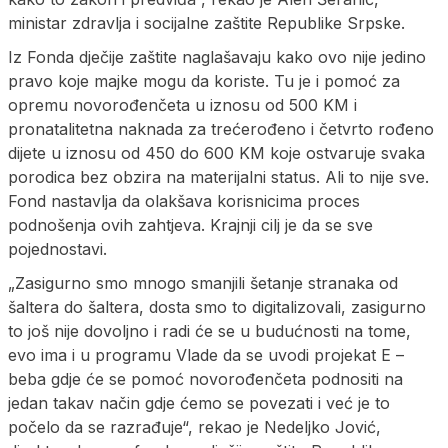
ministar zdravlja i socijalne zaštite Republike Srpske.
Iz Fonda dječije zaštite naglašavaju kako ovo nije jedino
pravo koje majke mogu da koriste. Tu je i pomoć za
opremu novorođenčeta u iznosu od 500 KM i
pronatalitetna naknada za trećerođeno i četvrto rođeno
dijete u iznosu od 450 do 600 KM koje ostvaruje svaka
porodica bez obzira na materijalni status. Ali to nije sve.
Fond nastavlja da olakšava korisnicima proces
podnošenja ovih zahtjeva. Krajnji cilj je da se sve
pojednostavi.
„Zasigurno smo mnogo smanjili šetanje stranaka od
šaltera do šaltera, dosta smo to digitalizovali, zasigurno
to još nije dovoljno i radi će se u budućnosti na tome,
evo ima i u programu Vlade da se uvodi projekat E –
beba gdje će se pomoć novorođenčeta podnositi na
jedan takav način gdje ćemo se povezati i već je to
počelo da se razrađuje“, rekao je Nedeljko Jović,