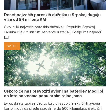
Deset najvećih poreskih dužnika u Srpskoj duguju
više od 84 miliona KM
Ovo je 10 najvećih poreskih dužnika u Republici Srpskoj
Fabrika cijevi “Unis” iz Dervente u stečaju i dalje ima najveći
[…]
SVIJET
Uskoro će nas prevoziti avioni na baterije? Mogli bi
da lete na veoma popularnim relacijama
Evropski startapi se već utrkuju u razvoju električnih aviona
koji bi mogli da pređu razdaljine do 500 kilometara. Električni