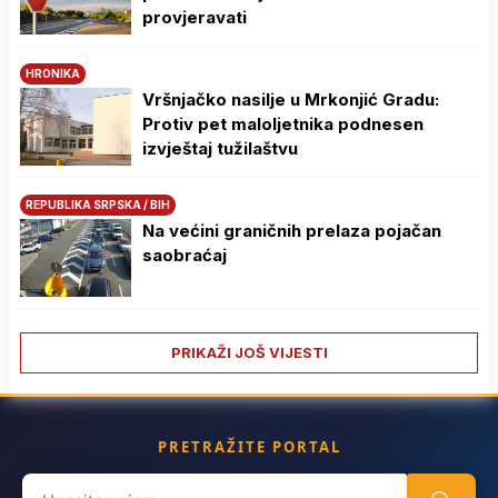
provjeravati
HRONIKA
Vršnjačko nasilje u Mrkonjić Gradu:
Protiv pet maloljetnika podnesen
izvještaj tužilaštvu
REPUBLIKA SRPSKA / BIH
Na većini graničnih prelaza pojačan
saobraćaj
PRIKAŽI JOŠ VIJESTI
PRETRAŽITE PORTAL
Search