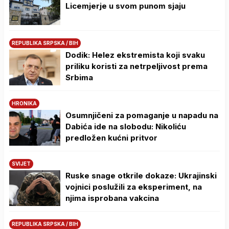
Licemjerje u svom punom sjaju
REPUBLIKA SRPSKA / BIH
Dodik: Helez ekstremista koji svaku
priliku koristi za netrpeljivost prema
Srbima
HRONIKA
Osumnjičeni za pomaganje u napadu na
Dabića ide na slobodu: Nikoliću
predložen kućni pritvor
SVIJET
Ruske snage otkrile dokaze: Ukrajinski
vojnici poslužili za eksperiment, na
njima isprobana vakcina
REPUBLIKA SRPSKA / BIH