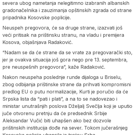
severa ubog nametanja nelegitimno izabranih albanskih
gradonačelnika i zauzimanja opštinskih zgrada od strane
pripadnika Kosovske poplicije.
Neuspeh pregovora, će sa druge strane, izazvati još
veći pritisak na prištinsku stranu, na vladu i premijera
Kosova, objašnjava Radaković.
“Nadam se da će strane da se vrate za pregovarački sto,
jer je ovakva situacija još gora nego pre 13. septembra,
pre neuspešnih pregovora”, kaže Radaković.
Nakon neuspeha poslednje runde dijaloga u Briselu,
zbog odbijanja prištinske strane da prihvati kompromisni
predlog EU o putu normalizacije, Kurti je poručio da će
Srpska lista da “pati i plati”, a na to se nadovezao i
ministar unutrašnjih poslova Dželjalj Svečlja koji je uputio
juče otvorenu pretnju da će predsednik Srbije
Aleksandar Vučić biti uhapšen ako bez dozvole
prištinskih institucija dođe na sever. Tokom jučerašnjeg