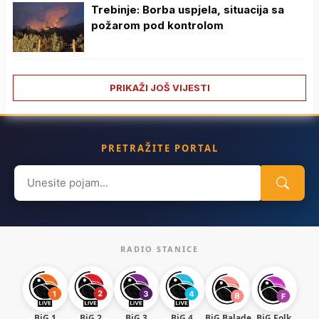
Trebinje: Borba uspjela, situacija sa
požarom pod kontrolom
PRIKAŽI JOŠ VIJESTI
PRETRAŽITE PORTAL
Search
for:
RADIO STANICE
BiG 1
BiG 2
BiG 3
BiG 4
BiG Balade
BiG Folk