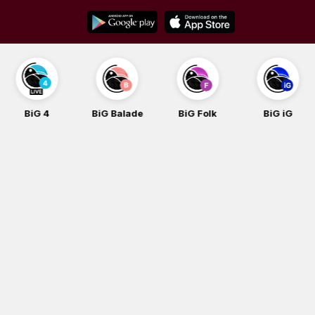
Skip
to
content
BiG Balade
BiG Folk
BiG iG
BiG Rock