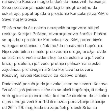
na severu Kosova moglo bi doći do masovnih hapšenja
Srba i izazivanja incidenata koji bi mogli ozbiljno da
eskaliraju, poput upada u prostorije Kancelarije za KiM u
Severnoj Mitrovici.
“Plašim se da će nakon neuspelih pregovora biti još
reakcija Kurtija i Prištine, otvaranje novih žarišta. Plašim
se upada u prostorije Kancelarije za KiM, pored bivše
vatrogasne stanice ili čak možda masovnijih hapšenja.
Nije ovde bitna ni malo proizvodnja droge, oružja, ovde
se traži neki veći incident koji će da eskalira u još veću
krizu, problem, i još veće pretnje i pritisak na srpsku
zajednicu, pre svega na Srbe koji žive na severu
Kosova”, navodi Radaković za Kosovo onlajn.
Radaković poručuje da je svaka jesen na severu Kosova
“vruća” i još jednom ističe da se plaši hapšenja, ili nekog
velikog iniciranja incidenta, koji može direktno da eskalira
u još mnogo veći konflikt ili možda ponavljanje situacije
od 26. ili 29. maj, kada su započeli protesti Srba sa