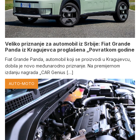
Veliko priznanje za automobil iz Srbije: Fiat Grande
Panda iz Kragujevca proglašena „Povratkom godine
Fiat Grande Panda, automobil koji se proizvodi u Kragujevcu,
dobila je novo međunarodno priznanje. Na premijernom
izdanju nagrada „CAR Genius […]
AUTO-MOTO