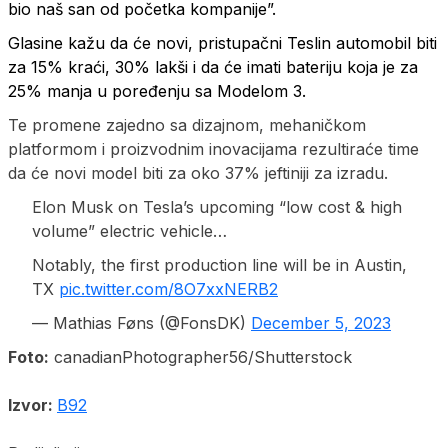
bio naš san od početka kompanije”.
Glasine kažu da će novi, pristupačni Teslin automobil biti
za 15% kraći, 30% lakši i da će imati bateriju koja je za
25% manja u poređenju sa Modelom 3.
Te promene zajedno sa dizajnom, mehaničkom
platformom i proizvodnim inovacijama rezultiraće time
da će novi model biti za oko 37% jeftiniji za izradu.
Elon Musk on Tesla’s upcoming “low cost & high
volume” electric vehicle…
Notably, the first production line will be in Austin,
TX
pic.twitter.com/8O7xxNERB2
— Mathias Føns (@FonsDK)
December 5, 2023
Foto:
canadianPhotographer56/Shutterstock
Izvor:
B92