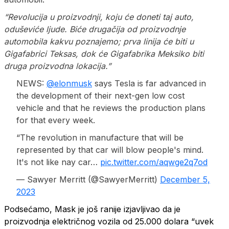
“Revolucija u proizvodnji, koju će doneti taj auto,
oduševiće ljude. Biće drugačija od proizvodnje
automobila kakvu poznajemo; prva linija će biti u
Gigafabrici Teksas, dok će Gigafabrika Meksiko biti
druga proizvodna lokacija.”
NEWS:
@elonmusk
says Tesla is far advanced in
the development of their next-gen low cost
vehicle and that he reviews the production plans
for that every week.
“The revolution in manufacture that will be
represented by that car will blow people's mind.
It's not like nay car…
pic.twitter.com/aqwge2q7od
— Sawyer Merritt (@SawyerMerritt)
December 5,
2023
Podsećamo, Mask je još ranije izjavljivao da je
proizvodnja električnog vozila od 25.000 dolara “uvek