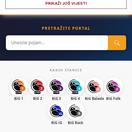
PRIKAŽI JOŠ VIJESTI
PRETRAŽITE PORTAL
Search
for:
RADIO STANICE
BiG 1
BiG 2
BiG 3
BiG 4
BiG Balade
BiG Folk
BiG iG
BiG Rock