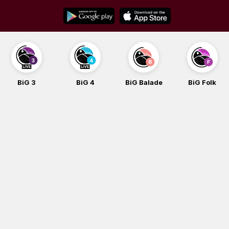
Skip
to
content
BiG 4
BiG Balade
BiG Folk
BiG iG