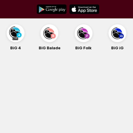
Skip
to
content
BiG Balade
BiG Folk
BiG iG
BiG Rock