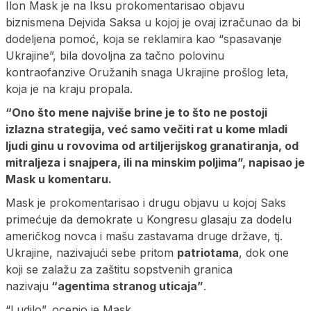
Ilon Mask je na Iksu prokomentarisao objavu
biznismena Dejvida Saksa u kojoj je ovaj izračunao da bi
dodeljena pomoć, koja se reklamira kao “spasavanje
Ukrajine”, bila dovoljna za tačno polovinu
kontraofanzive Oružanih snaga Ukrajine prošlog leta,
koja je na kraju propala.
“Ono što mene najviše brine je to što ne postoji
izlazna strategija, već samo večiti rat u kome mladi
ljudi ginu u rovovima od artiljerijskog granatiranja, od
mitraljeza i snajpera, ili na minskim poljima”, napisao je
Mask u komentaru.
Mask je prokomentarisao i drugu objavu u kojoj Saks
primećuje da demokrate u Kongresu glasaju za dodelu
američkog novca i mašu zastavama druge države, tj.
Ukrajine, nazivajući sebe pritom
patriotama
, dok one
koji se zalažu za zaštitu sopstvenih granica
nazivaju
“agentima stranog uticaja”
.
“Ludilo”, ocenio je Mask.