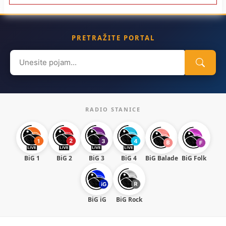
PRETRAŽITE PORTAL
Search
for:
RADIO STANICE
BiG 1
BiG 2
BiG 3
BiG 4
BiG Balade
BiG Folk
BiG iG
BiG Rock