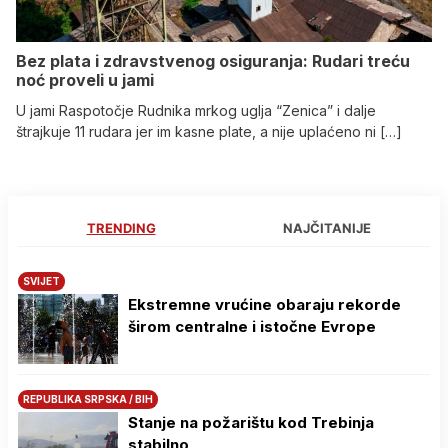
Bez plata i zdravstvenog osiguranja: Rudari treću
noć proveli u jami
U jami Raspotočje Rudnika mrkog uglja “Zenica” i dalje
štrajkuje 11 rudara jer im kasne plate, a nije uplaćeno ni […]
TRENDING
NAJČITANIJE
SVIJET
Ekstremne vrućine obaraju rekorde
širom centralne i istočne Evrope
REPUBLIKA SRPSKA / BIH
Stanje na požarištu kod Trebinja
stabilno