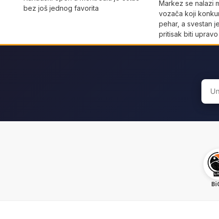
Markez se nalazi
bez još jednog favorita
vozača koji konku
pehar, a svestan j
pritisak biti uprav
Sear
for:
Bi