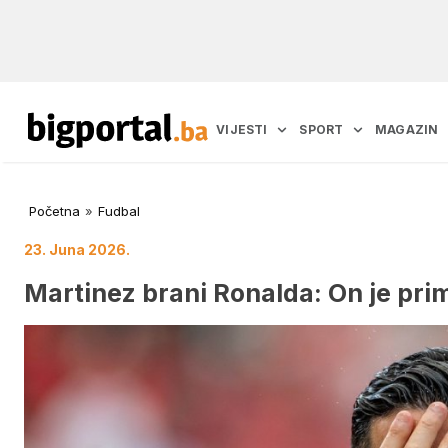
VIJESTI
SPORT
MAGAZIN
Početna
»
Fudbal
23. Juna 2026.
Martinez brani Ronalda: On je prim