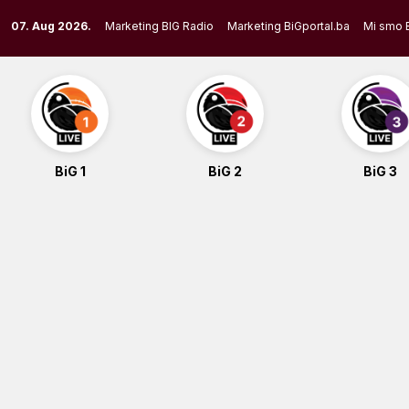
Skip
07. Aug 2026.
Marketing BIG Radio
Marketing BiGportal.ba
Mi smo 
to
content
BiG 1
BiG 2
BiG 3