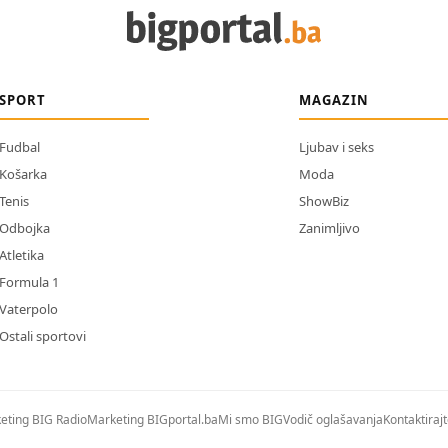
SPORT
MAGAZIN
Fudbal
Ljubav i seks
Košarka
Moda
Tenis
ShowBiz
Odbojka
Zanimljivo
Atletika
Formula 1
Vaterpolo
Ostali sportovi
eting BIG Radio
Marketing BIGportal.ba
Mi smo BIG
Vodič oglašavanja
Kontaktiraj