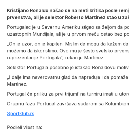
Kristijano Ronaldo našao se na meti kritika posle remi
prvenstva, ali je selektor Roberto Martinez stao u za
Portugalac je u Severnu Ameriku stigao sa željom da pos
uzastopnih Mundijala, ali je u prvom meču ostao bez p
„On je uzor, on je kapiten. Mislim da mogu da kažem da
možemo da iskoristimo. Ovo mu je šesto svetsko prvens
reprezentacije Portugala“, rekao je Martinez.
Selektor Portugala posebno je istakao Ronaldovu motiva
„I dalje ima neverovatnu glad da napreduje i da pomaže e
Martinez.
Portugal će priliku za prvi trijumf na turniru imati u u
Grupnu fazu Portugal završava sudarom sa Kolumbijom 
Sportklub.rs
Podijeli vijest na: