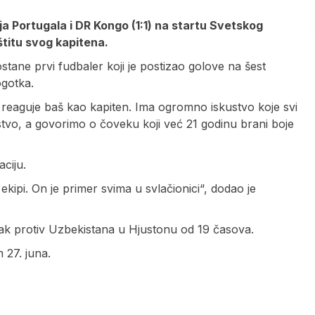
ja Portugala i DR Kongo (1:1) na startu Svetskog
štitu svog kapitena.
tane prvi fudbaler koji je postizao golove na šest
ogotka.
 reaguje baš kao kapiten. Ima ogromno iskustvo koje svi
tvo, a govorimo o čoveku koji već 21 godinu brani boje
ciju.
kipi. On je primer svima u svlačionici“, dodao je
torak protiv Uzbekistana u Hjustonu od 19 časova.
27. juna.