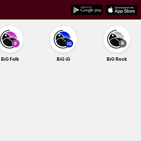
BiG Folk
BiG iG
BiG Rock