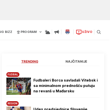
BIG BIZZ
PROGRAM
UŽIVO
TRENDING
NAJČITANIJE
FUDBAL
Fudbaleri Borca savladali Vitebsk i
sa minimalnom prednošću putuju
na revanš u Mađarsku
REGION
Udes predsjednice Slovenije