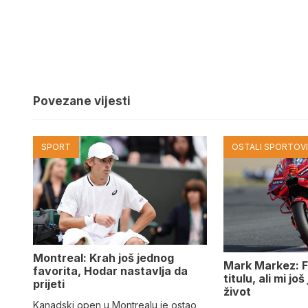
Povezane vijesti
SPORT
OSTALI SPORTOV
Montreal: Krah još jednog
Mark Markez: F
favorita, Hodar nastavlja da
titulu, ali mi jo
prijeti
život
Kanadski open u Montrealu je ostao