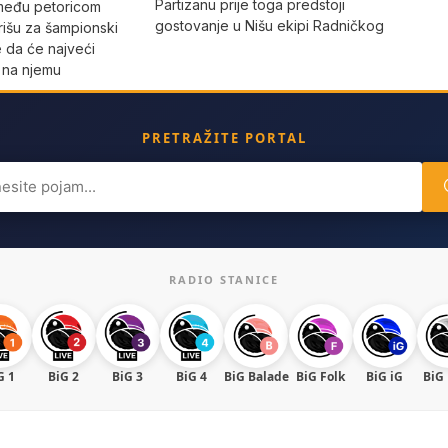
Partizanu prije toga predstoji
 među petoricom
gostovanje u Nišu ekipi Radničkog
rišu za šampionski
e da će najveći
o na njemu
PRETRAŽITE PORTAL
ch
RADIO STANICE
G 1
BiG 2
BiG 3
BiG 4
BiG Balade
BiG Folk
BiG iG
BiG