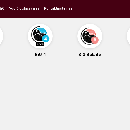
BiG
Vodič oglašavanja
Kontaktirajte nas
BiG 4
BiG Balade