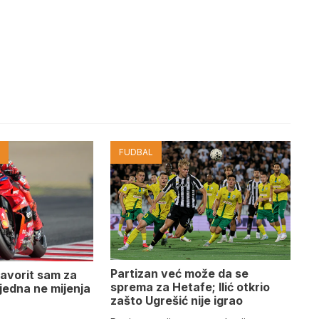
I
FUDBAL
Partizan već može da se
avorit sam za
sprema za Hetafe; Ilić otkrio
š jedna ne mijenja
zašto Ugrešić nije igrao