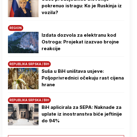
pokrenuo istragu: Ko je Ruskinja iz
vozila?
REGION
Izdata dozvola za elektranu kod
Ostroga: Projekat izazvao brojne
reakcije
REPUBLIKA SRPSKA / BIH
Suša u BiH uništava usjeve:
Poljoprivrednici očekuju rast cijena
hrane
REPUBLIKA SRPSKA / BIH
BiH aplicirala za SEPA: Naknade za
uplate iz inostranstva biće jeftinije
do 94%