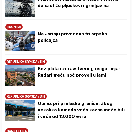
dana stižu pljuskovi i grmljavina
HRONIKA
Na Јarinju privedena tri srpska
policajca
REPUBLIKA SRPSKA / BIH
Bez plata i zdravstvenog osiguranja:
Rudari treću noć proveli u jami
REPUBLIKA SRPSKA / BIH
Oprez pri prelasku granice: Zbog
nekoliko komada voća kazna može biti
i veća od 13.000 evra
BANJA LUKA