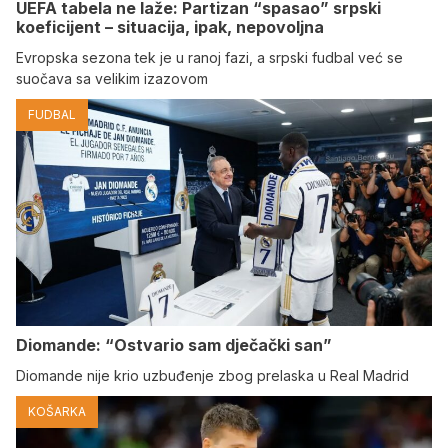
UEFA tabela ne laže: Partizan “spasao” srpski
koeficijent – situacija, ipak, nepovoljna
Evropska sezona tek je u ranoj fazi, a srpski fudbal već se
suočava sa velikim izazovom
FUDBAL
Diomande: “Ostvario sam dječački san”
Diomande nije krio uzbuđenje zbog prelaska u Real Madrid
KOŠARKA