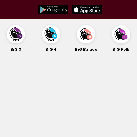
Skip
to
content
BiG 3
BiG 4
BiG Balade
BiG Folk