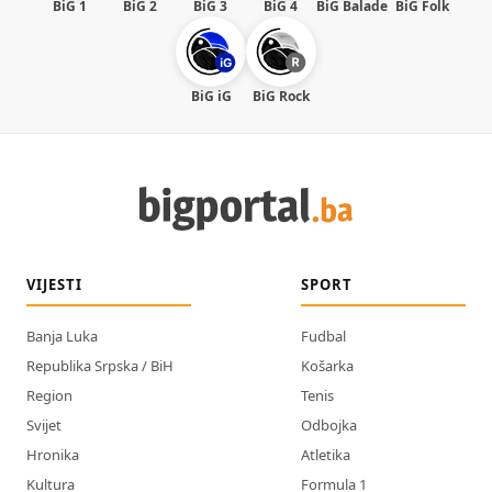
BiG 1
BiG 2
BiG 3
BiG 4
BiG Balade
BiG Folk
BiG iG
BiG Rock
VIJESTI
SPORT
Banja Luka
Fudbal
Republika Srpska / BiH
Košarka
Region
Tenis
Svijet
Odbojka
Hronika
Atletika
Kultura
Formula 1