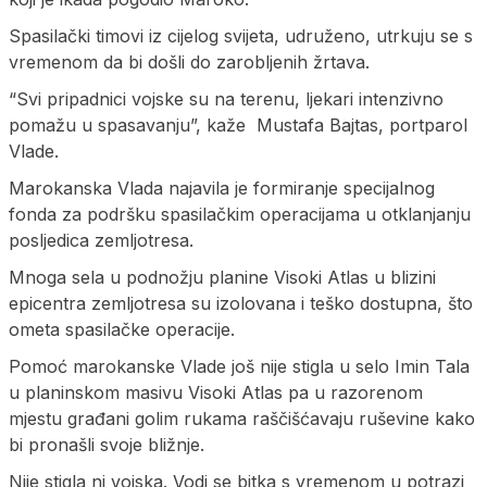
Spasilački timovi iz cijelog svijeta, udruženo, utrkuju se s
vremenom da bi došli do zarobljenih žrtava.
“Svi pripadnici vojske su na terenu, ljekari intenzivno
pomažu u spasavanju”, kaže Mustafa Bajtas, portparol
Vlade.
Marokanska Vlada najavila je formiranje specijalnog
fonda za podršku spasilačkim operacijama u otklanjanju
posljedica zemljotresa.
Mnoga sela u podnožju planine Visoki Atlas u blizini
epicentra zemljotresa su izolovana i teško dostupna, što
ometa spasilačke operacije.
Pomoć marokanske Vlade još nije stigla u selo Imin Tala
u planinskom masivu Visoki Atlas pa u razorenom
mjestu građani golim rukama raščišćavaju ruševine kako
bi pronašli svoje bližnje.
Nije stigla ni vojska. Vodi se bitka s vremenom u potrazi