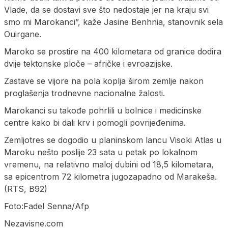
Vlade, da se dostavi sve što nedostaje jer na kraju svi
smo mi Marokanci”, kaže Jasine Benhnia, stanovnik sela
Ouirgane.
Maroko se prostire na 400 kilometara od granice dodira
dvije tektonske ploče – afričke i evroazijske.
Zastave se vijore na pola koplja širom zemlje nakon
proglašenja trodnevne nacionalne žalosti.
Marokanci su takođe pohrlili u bolnice i medicinske
centre kako bi dali krv i pomogli povrijeđenima.
Zemljotres se dogodio u planinskom lancu Visoki Atlas u
Maroku nešto poslije 23 sata u petak po lokalnom
vremenu, na relativno maloj dubini od 18,5 kilometara,
sa epicentrom 72 kilometra jugozapadno od Marakeša.
(RTS, B92)
Foto:Fadel Senna/Afp
Nezavisne.com