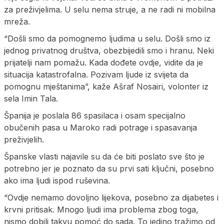
za preživjelima. U selu nema struje, a ne radi ni mobilna
mreža.
“Došli smo da pomognemo ljudima u selu. Došli smo iz
jednog privatnog društva, obezbijedili smo i hranu. Neki
prijatelji nam pomažu. Kada dođete ovdje, vidite da je
situacija katastrofalna. Pozivam ljude iz svijeta da
pomognu mještanima”, kaže Ašraf Nosairi, volonter iz
sela Imin Tala.
Španija je poslala 86 spasilaca i osam specijalno
obučenih pasa u Maroko radi potrage i spasavanja
preživjelih.
Španske vlasti najavile su da će biti poslato sve što je
potrebno jer je poznato da su prvi sati ključni, posebno
ako ima ljudi ispod ruševina.
“Ovdje nemamo dovoljno lijekova, posebno za dijabetes i
krvni pritisak. Mnogo ljudi ima problema zbog toga,
nismo dobili takvu pomoć do sada. To jedino tražimo od