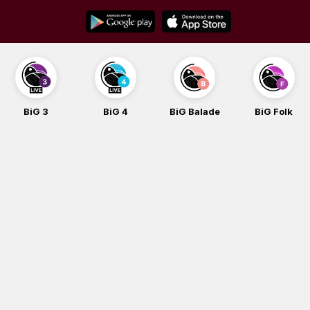
Skip
to
content
BiG 3
BiG 4
BiG Balade
BiG Folk