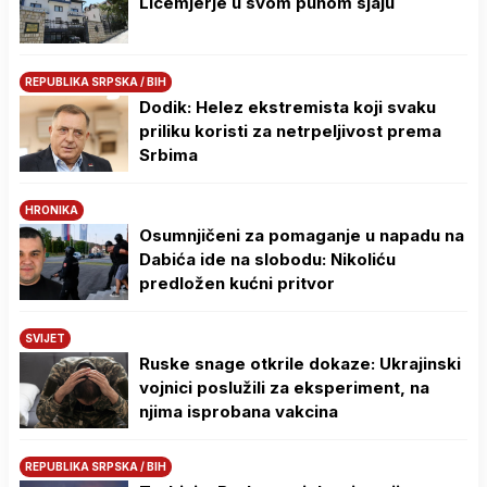
Licemjerje u svom punom sjaju
REPUBLIKA SRPSKA / BIH
Dodik: Helez ekstremista koji svaku
priliku koristi za netrpeljivost prema
Srbima
HRONIKA
Osumnjičeni za pomaganje u napadu na
Dabića ide na slobodu: Nikoliću
predložen kućni pritvor
SVIJET
Ruske snage otkrile dokaze: Ukrajinski
vojnici poslužili za eksperiment, na
njima isprobana vakcina
REPUBLIKA SRPSKA / BIH