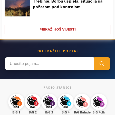
Trebinje: Borba uspjela, situacija sa
požarom pod kontrolom
PRIKAŽI JOŠ VIJESTI
PRETRAŽITE PORTAL
Search
for:
RADIO STANICE
BiG 1
BiG 2
BiG 3
BiG 4
BiG Balade
BiG Folk