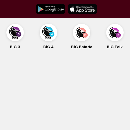
Skip
to
content
BiG 3
BiG 4
BiG Balade
BiG Folk