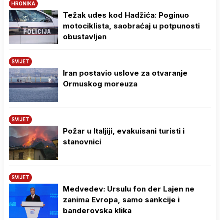
HRONIKA
Težak udes kod Hadžića: Poginuo
motociklista, saobraćaj u potpunosti
obustavljen
SVIJET
Iran postavio uslove za otvaranje
Ormuskog moreuza
SVIJET
Požar u Italjiji, evakuisani turisti i
stanovnici
SVIJET
Medvedev: Ursulu fon der Lajen ne
zanima Evropa, samo sankcije i
banderovska klika