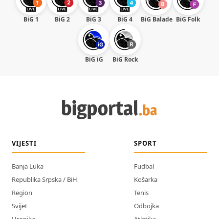
BiG 1
BiG 2
BiG 3
BiG 4
BiG Balade
BiG Folk
BiG iG
BiG Rock
VIJESTI
SPORT
Banja Luka
Fudbal
Republika Srpska / BiH
Košarka
Region
Tenis
Svijet
Odbojka