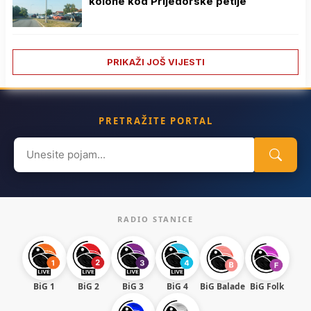
kolone kod Prijedorske petlje
PRIKAŽI JOŠ VIJESTI
PRETRAŽITE PORTAL
Search
for:
RADIO STANICE
BiG 1
BiG 2
BiG 3
BiG 4
BiG Balade
BiG Folk