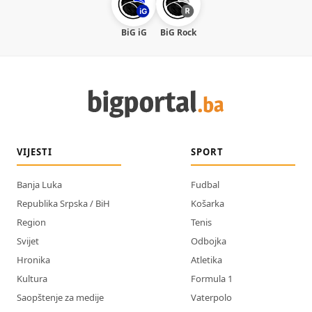
BiG iG
BiG Rock
VIJESTI
SPORT
Banja Luka
Fudbal
Republika Srpska / BiH
Košarka
Region
Tenis
Svijet
Odbojka
Hronika
Atletika
Kultura
Formula 1
Saopštenje za medije
Vaterpolo