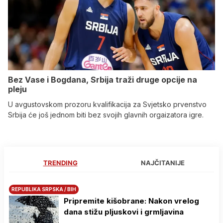
Bez Vase i Bogdana, Srbija traži druge opcije na
pleju
U avgustovskom prozoru kvalifikacija za Svjetsko prvenstvo
Srbija će još jednom biti bez svojih glavnih orgaizatora igre.
TRENDING
NAJČITANIJE
REPUBLIKA SRPSKA / BIH
Pripremite kišobrane: Nakon vrelog
dana stižu pljuskovi i grmljavina