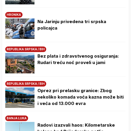
HRONIKA
Na Јarinju privedena tri srpska
policajca
REPUBLIKA SRPSKA / BIH
Bez plata i zdravstvenog osiguranja:
Rudari treću noć proveli u jami
REPUBLIKA SRPSKA / BIH
Oprez pri prelasku granice: Zbog
nekoliko komada voća kazna može biti
i veća od 13.000 evra
BANJA LUKA
Radovi izazvali haos: Kilometarske