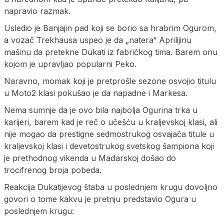
napravio razmak.
Usledio je Banjajin pad koji se borio sa hrabrim Ogurom,
a vozač Trekhausa uspeo je da „natera“ Aprilijinu
mašinu da pretekne Dukati iz fabričkog tima. Barem onu
kojom je upravljao popularni Peko.
Naravno, momak koji je pretprošle sezone osvojio titulu
u Moto2 klasi pokušao je da napadne i Markesa.
Nema sumnje da je ovo bila najbolja Ogurina trka u
karijeri, barem kad je reč o učešću u kraljevskoj klasi, ali
nije mogao da prestigne sedmostrukog osvajača titule u
kraljevskoj klasi i devetostrukog svetskog šampiona koji
je prethodnog vikenda u Mađarskoj došao do
trocifrenog broja pobeda.
Reakcija Dukatijevog štaba u poslednjem krugu dovoljno
govori o tome kakvu je pretnju predstavio Ogura u
poslednjem krugu: