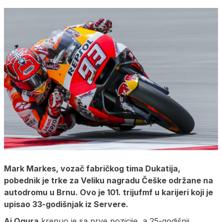
Mark Markes, vozač fabričkog tima Dukatija,
pobednik je trke za Veliku nagradu Češke održane na
autodromu u Brnu. Ovo je 101. trijufmf u karijeri koji je
upisao 33-godišnjak iz Servere.
Ai Ogura
krenuo je sa prve pozicije, a 25-godišnji