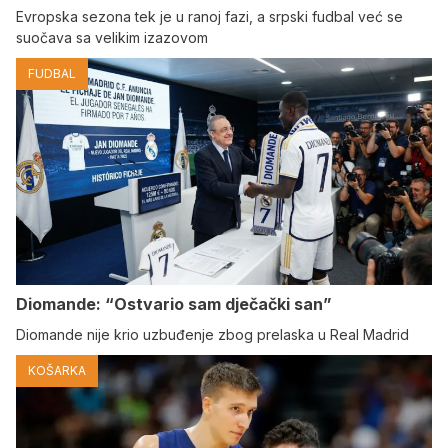
Evropska sezona tek je u ranoj fazi, a srpski fudbal već se
suočava sa velikim izazovom
FUDBAL
Diomande: “Ostvario sam dječački san”
Diomande nije krio uzbuđenje zbog prelaska u Real Madrid
KOŠARKA