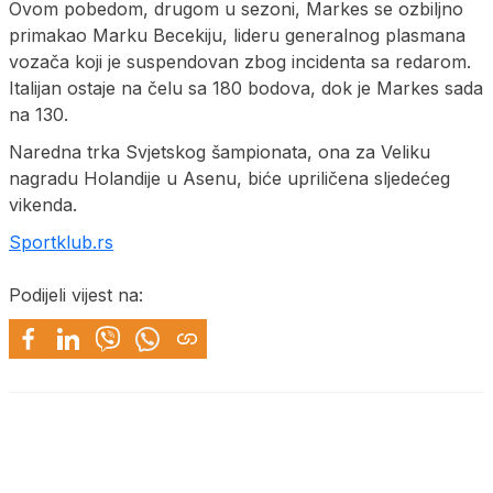
Ovom pobedom, drugom u sezoni, Markes se ozbiljno
primakao Marku Becekiju, lideru generalnog plasmana
vozača koji je suspendovan zbog incidenta sa redarom.
Italijan ostaje na čelu sa 180 bodova, dok je Markes sada
na 130.
Naredna trka Svjetskog šampionata, ona za Veliku
nagradu Holandije u Asenu, biće upriličena sljedećeg
vikenda.
Sportklub.rs
Podijeli vijest na: