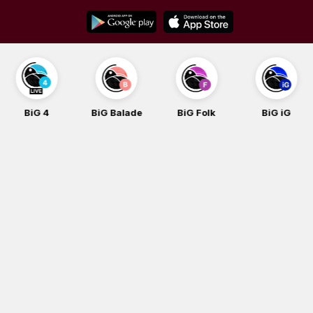
Skip
to
content
BiG 4
BiG Balade
BiG Folk
BiG iG