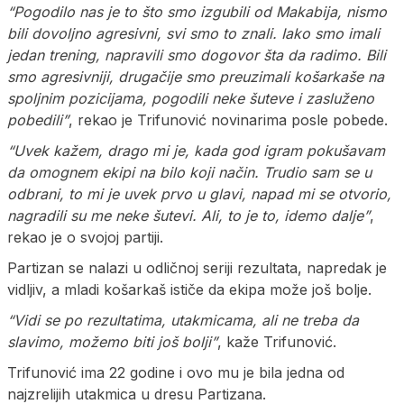
“Pogodilo nas je to što smo izgubili od Makabija, nismo
bili dovoljno agresivni, svi smo to znali. Iako smo imali
jedan trening, napravili smo dogovor šta da radimo. Bili
smo agresivniji, drugačije smo preuzimali košarkaše na
spoljnim pozicijama, pogodili neke šuteve i zasluženo
pobedili”
, rekao je Trifunović novinarima posle pobede.
“Uvek kažem, drago mi je, kada god igram pokušavam
da omognem ekipi na bilo koji način. Trudio sam se u
odbrani, to mi je uvek prvo u glavi, napad mi se otvorio,
nagradili su me neke šutevi. Ali, to je to, idemo dalje”
,
rekao je o svojoj partiji.
Partizan se nalazi u odličnoj seriji rezultata, napredak je
vidljiv, a mladi košarkaš ističe da ekipa može još bolje.
“Vidi se po rezultatima, utakmicama, ali ne treba da
slavimo, možemo biti još bolji”
, kaže Trifunović.
Trifunović ima 22 godine i ovo mu je bila jedna od
najzrelijih utakmica u dresu Partizana.