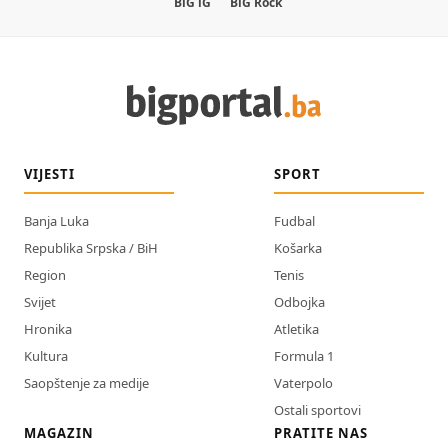
BiG iG
BiG Rock
VIJESTI
SPORT
Banja Luka
Fudbal
Republika Srpska / BiH
Košarka
Region
Tenis
Svijet
Odbojka
Hronika
Atletika
Kultura
Formula 1
Saopštenje za medije
Vaterpolo
Ostali sportovi
MAGAZIN
PRATITE NAS