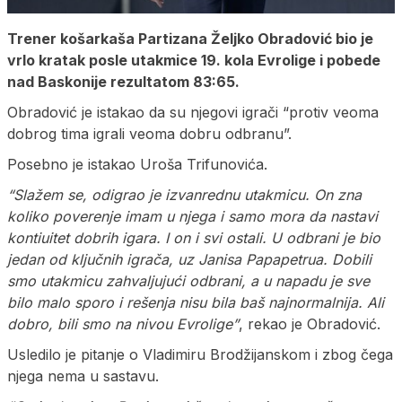
Trener košarkaša Partizana Željko Obradović bio je
vrlo kratak posle utakmice 19. kola Evrolige i pobede
nad Baskonije rezultatom 83:65.
Obradović je istakao da su njegovi igrači “protiv veoma
dobrog tima igrali veoma dobru odbranu”.
Posebno je istakao Uroša Trifunovića.
“Slažem se, odigrao je izvanrednu utakmicu. On zna
koliko poverenje imam u njega i samo mora da nastavi
kontiuitet dobrih igara. I on i svi ostali. U odbrani je bio
jedan od ključnih igrača, uz Janisa Papapetrua. Dobili
smo utakmicu zahvaljujući odbrani, a u napadu je sve
bilo malo sporo i rešenja nisu bila baš najnormalnija. Ali
dobro, bili smo na nivou Evrolige”
, rekao je Obradović.
Usledilo je pitanje o Vladimiru Brodžijanskom i zbog čega
njega nema u sastavu.