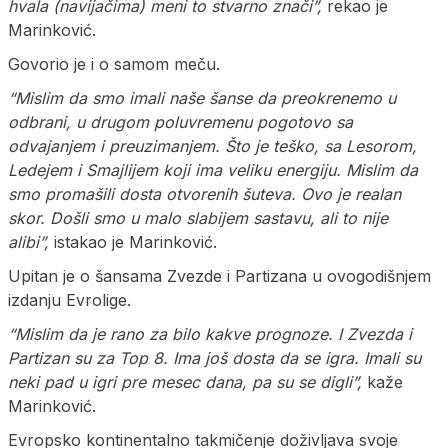
hvala (navijačima) meni to stvarno znači”,
rekao je
Marinković.
Govorio je i o samom meču.
“Mislim da smo imali naše šanse da preokrenemo u
odbrani, u drugom poluvremenu pogotovo sa
odvajanjem i preuzimanjem. Što je teško, sa Lesorom,
Ledejem i Smajlijem koji ima veliku energiju. Mislim da
smo promašili dosta otvorenih šuteva. Ovo je realan
skor. Došli smo u malo slabijem sastavu, ali to nije
alibi”,
istakao je Marinković.
Upitan je o šansama Zvezde i Partizana u ovogodišnjem
izdanju Evrolige.
“Mislim da je rano za bilo kakve prognoze. I Zvezda i
Partizan su za Top 8. Ima još dosta da se igra. Imali su
neki pad u igri pre mesec dana, pa su se digli”,
kaže
Marinković.
Evropsko kontinentalno takmičenje doživljava svoje