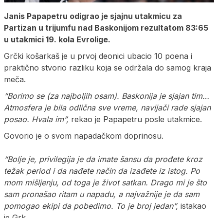
Janis Papapetru odigrao je sjajnu utakmicu za
Partizan u trijumfu nad Baskonijom rezultatom 83:65
u utakmici 19. kola Evrolige.
Grčki košarkaš je u prvoj deonici ubacio 10 poena i
praktično stvorio razliku koja se održala do samog kraja
meča.
“Borimo se (za najboljih osam). Baskonija je sjajan tim…
Atmosfera je bila odlična sve vreme, navijači rade sjajan
posao. Hvala im”,
rekao je Papapetru posle utakmice.
Govorio je o svom napadačkom doprinosu.
“Bolje je, privilegija je da imate šansu da prođete kroz
težak period i da nađete način da izađete iz istog. Po
mom mišljenju, od toga je život satkan. Drago mi je što
sam pronašao ritam u napadu, a najvažnije je da sam
pomogao ekipi da pobedimo. To je broj jedan”,
istakao
je Grk.