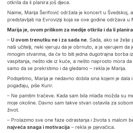
otkrila da li planira još djece.
Naime, Marija Šerifović održala je koncert u Švedskoj, a 
predstavljati na Evroviziji koja se ove godine održava u
Marija je, ovom prilikom za medije otkrila i da li planira
–
U ovom trenutku ne i za sada ne
. Sada, ako se želje
naši učitelji, neki vjeruju da je obrnuto, a ja vjerujem 
mnogim stvarima, da će to biti jedna dugotrajna borba izm
vaspitanja, nešto ide iz kuće, a nešto naprosto mora da 
samo da se prekrstimo i da gledamo – rekla je Marija.
Podsjetimo, Marija je nedavno dobila sina kojem je dala i
pogađaju, piše Kurir.
– Ne pamtim tračeve. Kada sam bila mlađa možda su me v
moje okoline. Davno sam takve stvari ostavila za sobom – 
život.
– Prolazimo sve one faze odrastanja i života s malom 
najveća snaga i motivacija
– rekla je pjevačica.