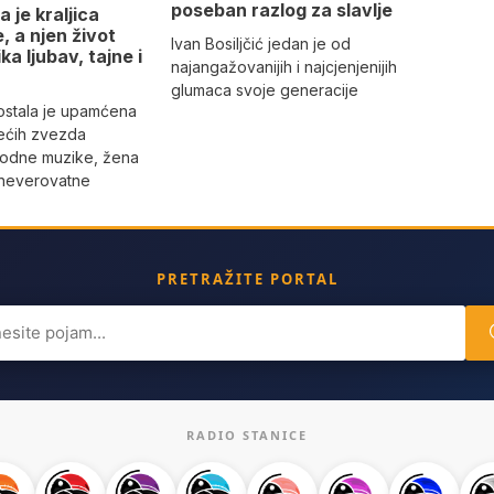
poseban razlog za slavlje
 je kraljica
 a njen život
Ivan Bosiljčić jedan je od
ika ljubav, tajne i
najangažovanijih i najcjenjenijih
glumaca svoje generacije
 ostala je upamćena
ećih zvezda
rodne muzike, žena
 neverovatne
PRETRAŽITE PORTAL
ch
RADIO STANICE