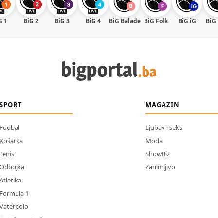
G 1
BiG 2
BiG 3
BiG 4
BiG Balade
BiG Folk
BiG iG
BiG
SPORT
MAGAZIN
Fudbal
Ljubav i seks
Košarka
Moda
Tenis
ShowBiz
Odbojka
Zanimljivo
Atletika
Formula 1
Vaterpolo