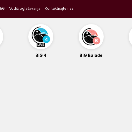
BiG
Vodič oglašavanja
Kontaktirajte nas
BiG 4
BiG Balade