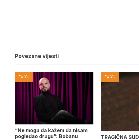
Povezane vijesti
EX YU
EX YU
“Ne mogu da kažem da nisam
pogledao drugu”: Bobanu
TRAGIČNA SUD