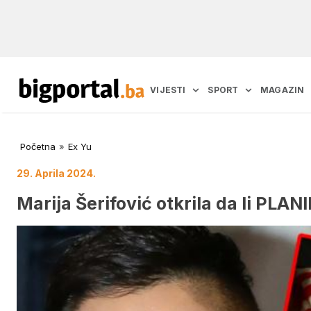
VIJESTI
SPORT
MAGAZIN
Početna
»
Ex Yu
29. Aprila 2024.
Marija Šerifović otkrila da li PLA