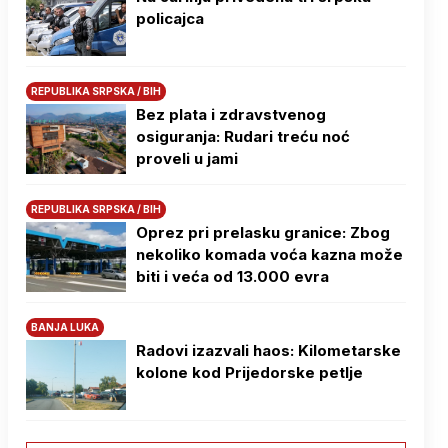
policajca
REPUBLIKA SRPSKA / BIH
Bez plata i zdravstvenog
osiguranja: Rudari treću noć
proveli u jami
REPUBLIKA SRPSKA / BIH
Oprez pri prelasku granice: Zbog
nekoliko komada voća kazna može
biti i veća od 13.000 evra
BANJA LUKA
Radovi izazvali haos: Kilometarske
kolone kod Prijedorske petlje