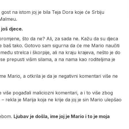
gost na istom joj je bila Teja Dora koje će Srbiju
 Malmeu.
 još djece.
 promjene, što da ne? Ali, za sada ne. Kažu da su djeca
da je baš tako. Gotovo sam sigurna da će me Mario naučiti
eđu strelca i škorpije, ali na kraju krajeva, nešto je do
se prepusti višim silama, a na nama kao roditeljima je
me Mario, a otkrila je da je negativni komentari više ne
iše pogađali maliciozni komentari, a i to više zbog
rekla je Marija koja ne krije da joj je sin Mario ulepšao
bebom.
Ljubav je došla, ime joj je Mario i to je moja