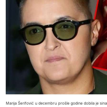
Marija Šerifović u decembru prošle godine dobila je sina 