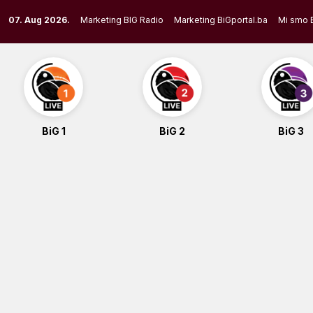
Skip
07. Aug 2026.
Marketing BIG Radio
Marketing BiGportal.ba
Mi smo 
to
content
BiG 1
BiG 2
BiG 3