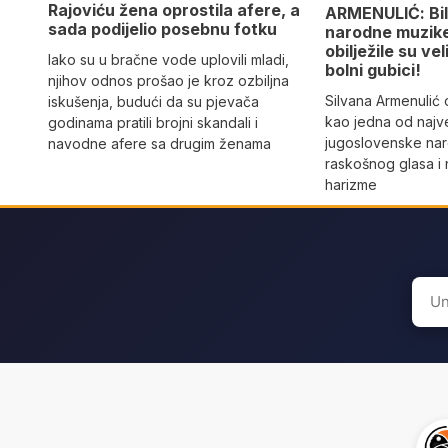
Rajoviću žena oprostila afere, a
ARMENULIĆ: Bila
sada podijelio posebnu fotku
narodne muzike,
obilježile su vel
Iako su u bračne vode uplovili mladi,
bolni gubici!
njihov odnos prošao je kroz ozbiljna
Silvana Armenulić
iskušenja, budući da su pjevača
kao jedna od najv
godinama pratili brojni skandali i
jugoslovenske na
navodne afere sa drugim ženama
raskošnog glasa i
harizme
Sear
for: