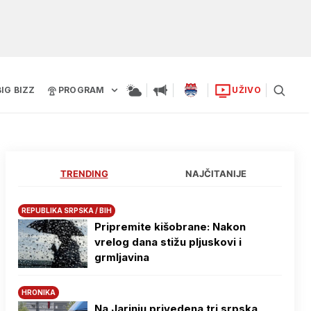
BIG BIZZ
PROGRAM
UŽIVO
TRENDING
NAJČITANIJE
REPUBLIKA SRPSKA / BIH
Pripremite kišobrane: Nakon
vrelog dana stižu pljuskovi i
grmljavina
HRONIKA
Na Јarinju privedena tri srpska