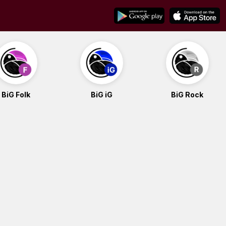
BiG Folk
BiG iG
BiG Rock