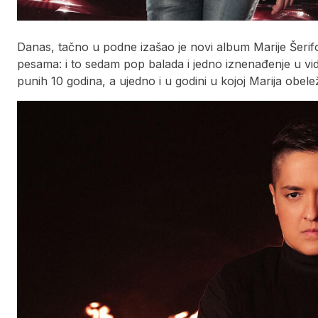
Danas, tačno u podne izašao je novi album Marije Šerif
pesama: i to sedam pop balada i jedno iznenađenje u v
punih 10 godina, a ujedno i u godini u kojoj Marija obel