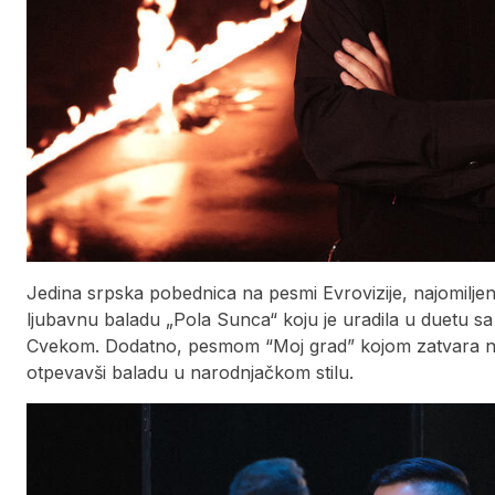
Jedina srpska pobednica na pesmi Evrovizije, najomilje
ljubavnu baladu „Pola Sunca“ koju je uradila u duetu s
Cvekom. Dodatno, pesmom “Moj grad” kojom zatvara novi
otpevavši baladu u narodnjačkom stilu.