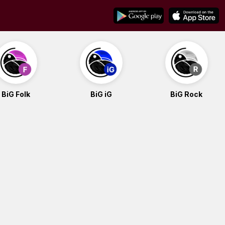
BiG Folk
BiG iG
BiG Rock