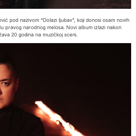
ović pod nazivom “Dolazi ljubav”, koji donosi osam novih
idu pravog narodnog melosa. Novi album izlazi nakon
ežava 20 godina na muzičkoj sceni.