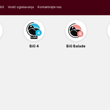
BiG
Vodič oglašavanja
Kontaktirajte nas
BiG 4
BiG Balade