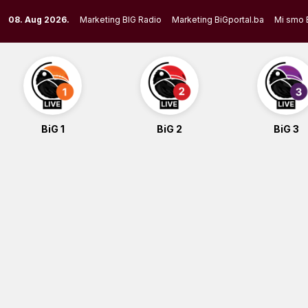
Skip
08. Aug 2026.
Marketing BIG Radio
Marketing BiGportal.ba
Mi smo 
to
content
BiG 1
BiG 2
BiG 3