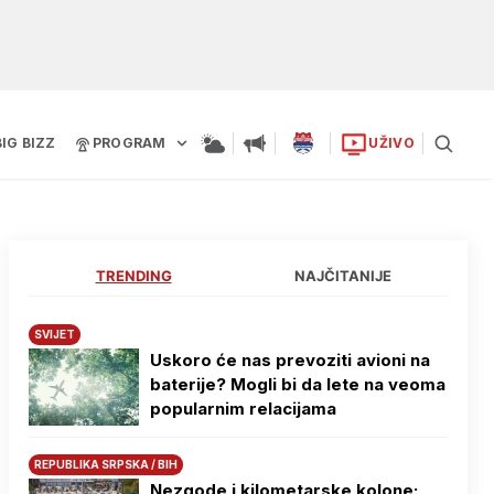
BIG BIZZ
PROGRAM
UŽIVO
TRENDING
NAJČITANIJE
SVIJET
Uskoro će nas prevoziti avioni na
baterije? Mogli bi da lete na veoma
popularnim relacijama
REPUBLIKA SRPSKA / BIH
Nezgode i kilometarske kolone: