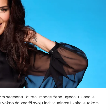
akom segmentu života, mnoge žene ugledaju. Sada je
je važno da zadrži svoju individualnost i kako je tokom