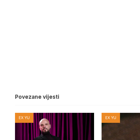
Povezane vijesti
EX YU
EX YU