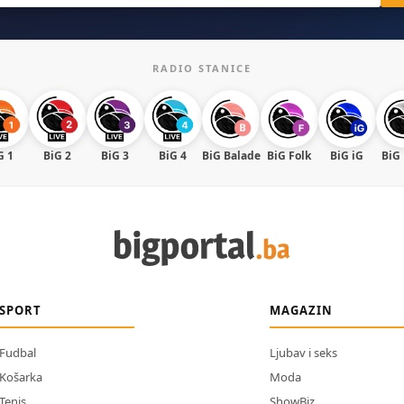
RADIO STANICE
G 1
BiG 2
BiG 3
BiG 4
BiG Balade
BiG Folk
BiG iG
BiG
SPORT
MAGAZIN
Fudbal
Ljubav i seks
Košarka
Moda
Tenis
ShowBiz