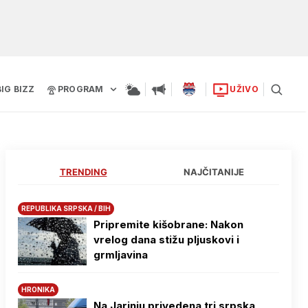
BIG BIZZ
PROGRAM
UŽIVO
TRENDING
NAJČITANIJE
REPUBLIKA SRPSKA / BIH
Pripremite kišobrane: Nakon
vrelog dana stižu pljuskovi i
grmljavina
HRONIKA
Na Јarinju privedena tri srpska