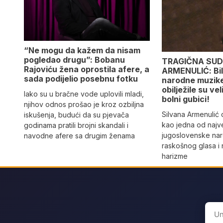
“Ne mogu da kažem da nisam
pogledao drugu”: Bobanu
TRAGIČNA SUD
Rajoviću žena oprostila afere, a
ARMENULIĆ: Bila
sada podijelio posebnu fotku
narodne muzike,
obilježile su vel
Iako su u bračne vode uplovili mladi,
bolni gubici!
njihov odnos prošao je kroz ozbiljna
Silvana Armenulić
iskušenja, budući da su pjevača
kao jedna od najv
godinama pratili brojni skandali i
jugoslovenske na
navodne afere sa drugim ženama
raskošnog glasa i
harizme
Sear
for: