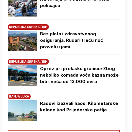
policajca
REPUBLIKA SRPSKA / BIH
Bez plata i zdravstvenog
osiguranja: Rudari treću noć
proveli u jami
REPUBLIKA SRPSKA / BIH
Oprez pri prelasku granice: Zbog
nekoliko komada voća kazna može
biti i veća od 13.000 evra
BANJA LUKA
Radovi izazvali haos: Kilometarske
kolone kod Prijedorske petlje