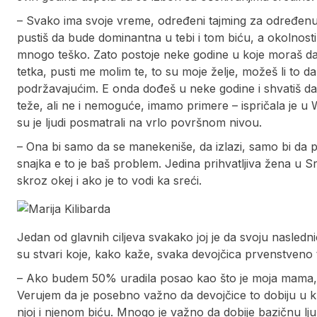
– Svako ima svoje vreme, određeni tajming za određenu 
pustiš da bude dominantna u tebi i tom biću, a okolnosti 
mnogo teško. Zato postoje neke godine u koje moraš d
tetka, pusti me molim te, to su moje želje, možeš li to da
podržavajućim. E onda dođeš u neke godine i shvatiš da 
teže, ali ne i nemoguće, imamo primere – ispričala je u 
su je ljudi posmatrali na vrlo površnom nivou.
– Ona bi samo da se manekeniše, da izlazi, samo bi da pu
snajka e to je baš problem. Jedina prihvatljiva žena u Srb
skroz okej i ako je to vodi ka sreći.
Jedan od glavnih ciljeva svakako joj je da svoju nasle
su stvari koje, kako kaže, svaka devojčica prvenstveno 
– Ako budem 50% uradila posao kao što je moja mama, n
Verujem da je posebno važno da devojčice to dobiju u 
njoj i njenom biću. Mnogo je važno da dobije bazičnu lju