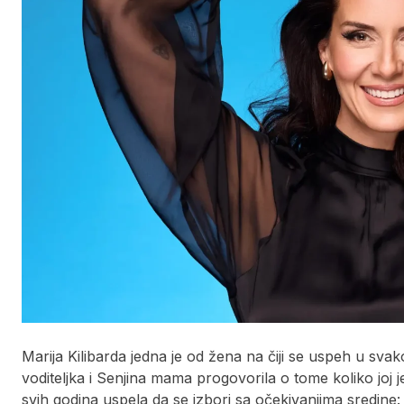
Marija Kilibarda jedna je od žena na čiji se uspeh u sv
voditeljka i Senjina mama progovorila o tome koliko joj 
svih godina uspela da se izbori sa očekivanjima sredine: