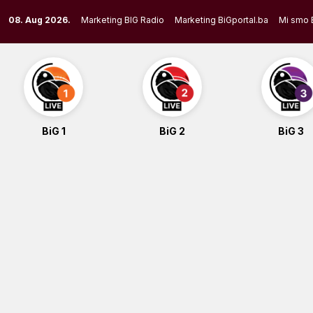
Skip
08. Aug 2026.
Marketing BIG Radio
Marketing BiGportal.ba
Mi smo 
to
content
BiG 1
BiG 2
BiG 3