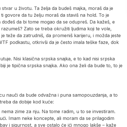
stvar u životu. Ta želja da budeš majka, moraš da je
ti govore da tu želju moraš da staviš na hold. To je
a dođeš da bi tome mogao da se odupreš. Da kažeš, e
 razumeš? Zato se treba okružiti ljudima koji te vole,
je teže da zatrudniš, da promeniš karijeru, i možda jeste
WTF podkastu, otkrivši da je često imala teške faze, dok
tuje. Nisi klasična srpska snajka, e to kad nisi srpska
iji je tipična srpska snajka. Ako ona želi da bude to, to je
dnicu nauči da bude odvažna i puna samopouzdanja, a to
treba da dobije kod kuće:
ema zime za nju. Na tome radim, u to se investiram.
kući. Imam neke koncepte, ali moram da se prilagodim
bav i sigurnost, a sve ostalo će ići mnogo lakše – kaže