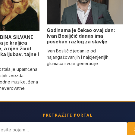
Godinama je čekao ovaj dan:
Ivan Bosiljčić danas ima
BINA SILVANE
poseban razlog za slavlje
 je kraljica
 a njen život
Ivan Bosiljčić jedan je od
ika ljubav, tajne i
najangažovanijih i najcjenjenijih
glumaca svoje generacije
 ostala je upamćena
ećih zvezda
rodne muzike, žena
 neverovatne
PRETRAŽITE PORTAL
ch