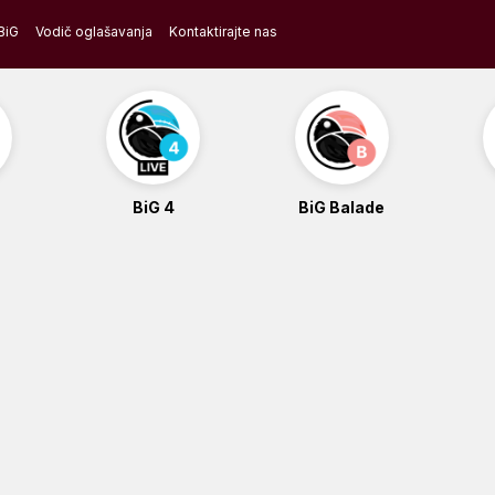
BiG
Vodič oglašavanja
Kontaktirajte nas
BiG 4
BiG Balade