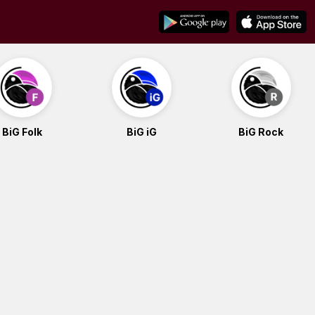
BiG Folk
BiG iG
BiG Rock