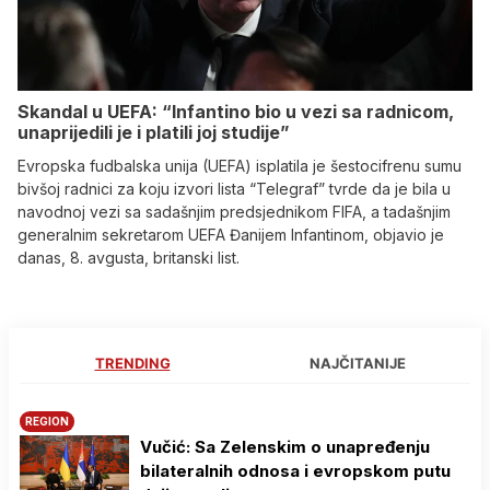
Skandal u UEFA: “Infantino bio u vezi sa radnicom,
unaprijedili je i platili joj studije”
Evropska fudbalska unija (UEFA) isplatila je šestocifrenu sumu
bivšoj radnici za koju izvori lista “Telegraf” tvrde da je bila u
navodnoj vezi sa sadašnjim predsjednikom FIFA, a tadašnjim
generalnim sekretarom UEFA Đanijem Infantinom, objavio je
danas, 8. avgusta, britanski list.
TRENDING
NAJČITANIJE
REGION
Vučić: Sa Zelenskim o unapređenju
bilateralnih odnosa i evropskom putu