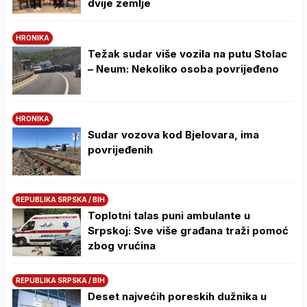
dvije zemlje
HRONIKA
Težak sudar više vozila na putu Stolac
– Neum: Nekoliko osoba povrijeđeno
HRONIKA
Sudar vozova kod Bjelovara, ima
povrijeđenih
REPUBLIKA SRPSKA / BIH
Toplotni talas puni ambulante u
Srpskoj: Sve više građana traži pomoć
zbog vrućina
REPUBLIKA SRPSKA / BIH
Deset najvećih poreskih dužnika u