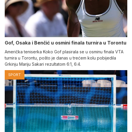
Gof, Osaka i Benčić u osmini finala turnira u Torontu
Američka teniserka Koko Gof plasirala se u osminu finala VTA
turnira u Torontu, pošto je danas u trećem kolu pobijedila
Grkinju Mariju Sakari rezultatom 6:1, 6:4.
SPORT