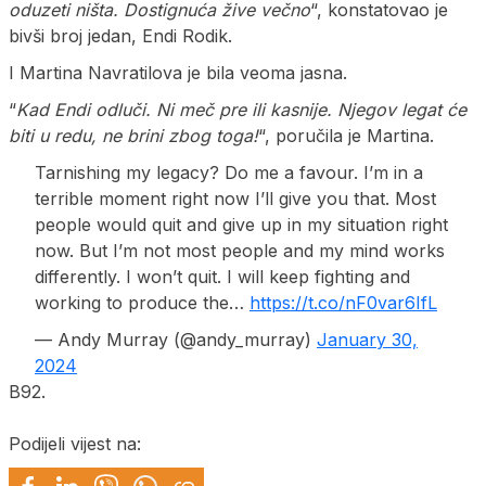
oduzeti ništa. Dostignuća žive večno
“, konstatovao je
bivši broj jedan, Endi Rodik.
I Martina Navratilova je bila veoma jasna.
“
Kad Endi odluči. Ni meč pre ili kasnije. Njegov legat će
biti u redu, ne brini zbog toga!
“, poručila je Martina.
Tarnishing my legacy? Do me a favour. I’m in a
terrible moment right now I’ll give you that. Most
people would quit and give up in my situation right
now. But I’m not most people and my mind works
differently. I won’t quit. I will keep fighting and
working to produce the…
https://t.co/nF0var6IfL
— Andy Murray (@andy_murray)
January 30,
2024
B92.
Podijeli vijest na: