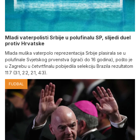
Mladi vaterpolisti Srbije u polufinalu SP, slijedi duel
protiv Hrvatske
Mlada muška vaterpolo reprezentacija Srbije plasirala se u
polufinale Svjetskog prvenstva (igrači do 16 godina), pošto je
u Zagrebu u četvrtfinalu pobijedila selekciju Brazila rezultatom
11:7 (3:1, 2:2, 2:1, 4:3).
FUDBAL