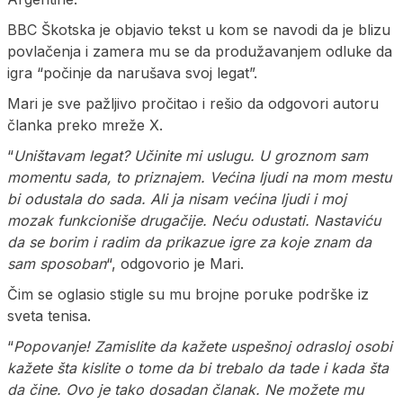
BBC Škotska je objavio tekst u kom se navodi da je blizu
povlačenja i zamera mu se da produžavanjem odluke da
igra “počinje da narušava svoj legat”.
Mari je sve pažljivo pročitao i rešio da odgovori autoru
članka preko mreže X.
“
Uništavam legat? Učinite mi uslugu. U groznom sam
momentu sada, to priznajem. Većina ljudi na mom mestu
bi odustala do sada. Ali ja nisam većina ljudi i moj
mozak funkcioniše drugačije. Neću odustati. Nastaviću
da se borim i radim da prikazue igre za koje znam da
sam sposoban
“, odgovorio je Mari.
Čim se oglasio stigle su mu brojne poruke podrške iz
sveta tenisa.
“
Popovanje! Zamislite da kažete uspešnoj odrasloj osobi
kažete šta kislite o tome da bi trebalo da tade i kada šta
da čine. Ovo je tako dosadan članak. Ne možete mu