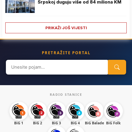
Srpskoj duguju više od 84 miliona KM
PRIKAŽI JOŠ VIJESTI
PRETRAŽITE PORTAL
Search
for:
RADIO STANICE
BiG 1
BiG 2
BiG 3
BiG 4
BiG Balade
BiG Folk