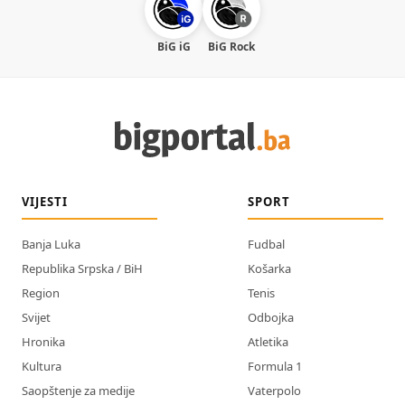
BiG iG
BiG Rock
VIJESTI
SPORT
Banja Luka
Fudbal
Republika Srpska / BiH
Košarka
Region
Tenis
Svijet
Odbojka
Hronika
Atletika
Kultura
Formula 1
Saopštenje za medije
Vaterpolo