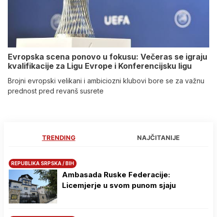
Evropska scena ponovo u fokusu: Večeras se igraju
kvalifikacije za Ligu Evrope i Konferencijsku ligu
Brojni evropski velikani i ambiciozni klubovi bore se za važnu
prednost pred revanš susrete
TRENDING
NAJČITANIJE
REPUBLIKA SRPSKA / BIH
Ambasada Ruske Federacije:
Licemjerje u svom punom sjaju