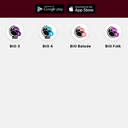
Skip
to
content
BiG 3
BiG 4
BiG Balade
BiG Folk