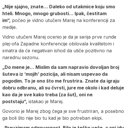
„Nije sjajno, znate… Daleko od utakmice koju smo
hteli. Mnogo, mnogo grubosti… Ipak, čestitam
im“,
počeo je vidno utučeni Marej na konferenciji za
medije.
Vidno utučeni Marej ocenio je da je serija prve runde
plej-ofa Zapadne konferencije obilovala kvalitetom i
smatra da će negativan ishod da utiče pozitivno na
narednu sezonu.
„Do mene je… Mislim da sam napravio dovoljan broj
šuteva iz ‘mojih’ pozicija, ali nisam uspevao da
pogodim. To je ono što me frustrira. Znate da igraju
dobru odbranu, ali su čvrsti, jure me okolo i kad deluje
kao da je sve kako treba (za šut), oni ne
poststaju“,
istakao je Marej.
Govorio je Marej zbog čega je sve frustriran, a posebno
ga boli što nije bio tu kad je bio potreban ekipi.
„Preuzimam odgovornost. Bilo je teško veče, a oni idu