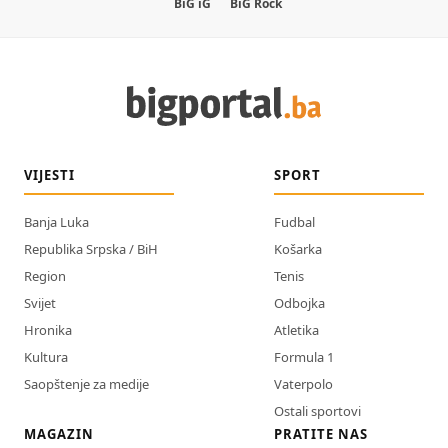
BiG iG
BiG Rock
VIJESTI
SPORT
Banja Luka
Fudbal
Republika Srpska / BiH
Košarka
Region
Tenis
Svijet
Odbojka
Hronika
Atletika
Kultura
Formula 1
Saopštenje za medije
Vaterpolo
Ostali sportovi
MAGAZIN
PRATITE NAS