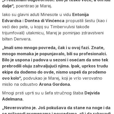
dalje“,
poentirao je Marej.
Iako su glavni aduti Minesote u vidu
Entonija
Edvardsa
i
Dontea di Vinćenca
propustili šestu (kao i
veći deo pete, u kojoj su Timbervulvsi takođe
trijumfovali) utakmicu, Marej je pominjao zdravstveni
bilten Denvera.
„Imali smo mnogo povreda, čak i u ovoj fazi. Znate,
mnogo momaka je popunjavalo, bili su profesionalci.
Bilo je uspona i padova u sezoni i osećam da smo tek
prebrodili oluju zahvaljujući njima. Ipak, uprkos trudu
ekipe da dođemo do ovde, nismo uspeli da prođemo
ovo kolo“,
podvukao je Marej, koji je vrlo verovatno
mislio na odsustvo
Arona Gordona
.
Mnogi prsti uprti su u šefa stručnog štaba
Dejvida
Adelmana
.
„Neverovatno je. Još pokušava da stane na noge i da
se prilagodi promenama i povredama, ali i da rukovodi