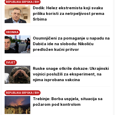
REPUBLIKA SRPSKA / BIH
Dodik: Helez ekstremista koji svaku
priliku koristi za netrpeljivost prema
Srbima
HRONIKA
Osumnjičeni za pomaganje u napadu na
Dabića ide na slobodu: Nikoliću
predložen kućni pritvor
SVIJET
Ruske snage otkrile dokaze: Ukrajinski
vojnici poslužili za eksperiment, na
njima isprobana vakcina
REPUBLIKA SRPSKA / BIH
Trebinje: Borba uspjela, situacija sa
požarom pod kontrolom