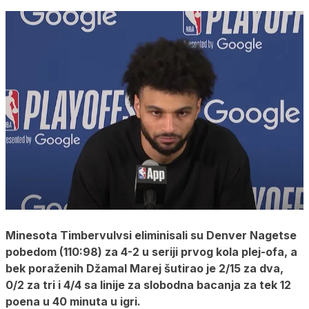
Minesota Timbervulvsi eliminisali su Denver Nagetse
pobedom (110:98) za 4-2 u seriji prvog kola plej-ofa, a
bek poraženih Džamal Marej šutirao je 2/15 za dva,
0/2 za tri i 4/4 sa linije za slobodna bacanja za tek 12
poena u 40 minuta u igri.