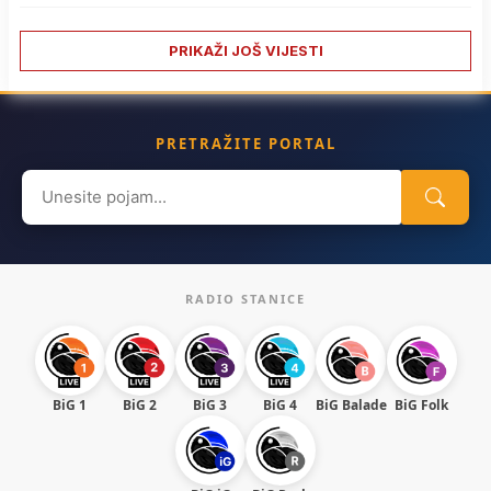
PRIKAŽI JOŠ VIJESTI
PRETRAŽITE PORTAL
Search
for:
RADIO STANICE
BiG 1
BiG 2
BiG 3
BiG 4
BiG Balade
BiG Folk