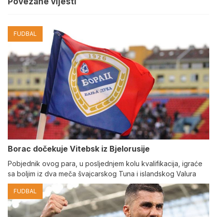
Povezane vijesti
FUDBAL
Borac dočekuje Vitebsk iz Bjelorusije
Pobjednik ovog para, u posljednjem kolu kvalifikacija, igraće
sa boljim iz dva meča švajcarskog Tuna i islandskog Valura
FUDBAL