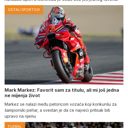
OSTALI SPORTOVI
Mark Markez: Favorit sam za titulu, ali mi još jedna
ne mijenja život
Markez se nalazi među petoricom vozača koji konkurišu za
šampionski pehar, a svestan je da će najveći pritisak biti
upravo na njemu
FUDBAL