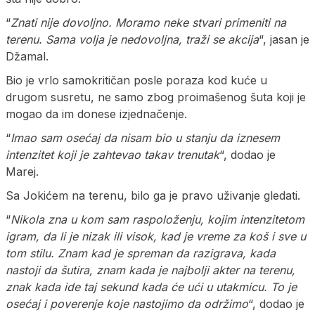
“
Znati nije dovoljno. Moramo neke stvari primeniti na
terenu. Sama volja je nedovoljna, traži se akcija
“, jasan je
Džamal.
Bio je vrlo samokritičan posle poraza kod kuće u
drugom susretu, ne samo zbog proimašenog šuta koji je
mogao da im donese izjednačenje.
“
Imao sam osećaj da nisam bio u stanju da iznesem
intenzitet koji je zahtevao takav trenutak
“, dodao je
Marej.
Sa Jokićem na terenu, bilo ga je pravo uživanje gledati.
“
Nikola zna u kom sam raspoloženju, kojim intenzitetom
igram, da li je nizak ili visok, kad je vreme za koš i sve u
tom stilu. Znam kad je spreman da razigrava, kada
nastoji da šutira, znam kada je najbolji akter na terenu,
znak kada ide taj sekund kada će ući u utakmicu. To je
osećaj i poverenje koje nastojimo da održimo
“, dodao je