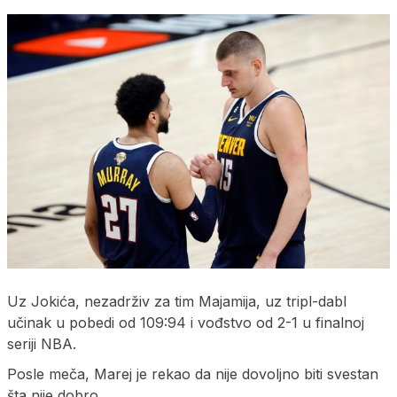
Uz Jokića, nezadrživ za tim Majamija, uz tripl-dabl
učinak u pobedi od 109:94 i vođstvo od 2-1 u finalnoj
seriji NBA.
Posle meča, Marej je rekao da nije dovoljno biti svestan
šta nije dobro.