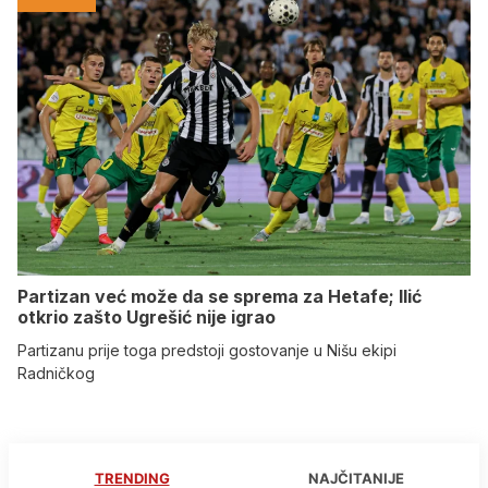
Partizan već može da se sprema za Hetafe; Ilić
otkrio zašto Ugrešić nije igrao
Partizanu prije toga predstoji gostovanje u Nišu ekipi
Radničkog
TRENDING
NAJČITANIJE