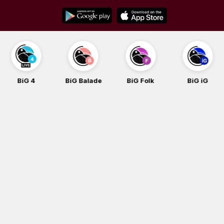
Skip
to
content
BiG 4
BiG Balade
BiG Folk
BiG iG