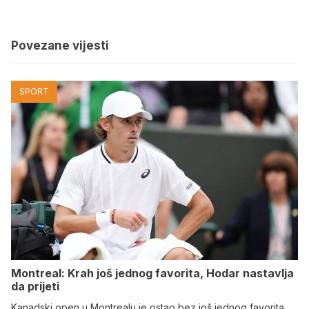
Povezane vijesti
SPORT
Montreal: Krah još jednog favorita, Hodar nastavlja
da prijeti
Kanadski open u Montrealu je ostao bez još jednog favorita