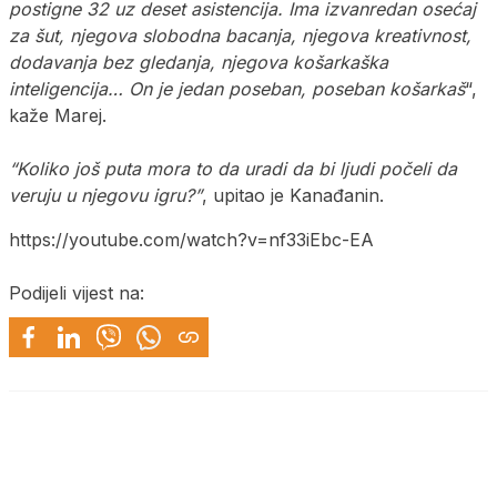
postigne 32 uz deset asistencija. Ima izvanredan osećaj
za šut, njegova slobodna bacanja, njegova kreativnost,
dodavanja bez gledanja, njegova košarkaška
inteligencija… On je jedan poseban, poseban košarkaš
“,
kaže Marej.
“Koliko još puta mora to da uradi da bi ljudi počeli da
veruju u njegovu igru?”
, upitao je Kanađanin.
https://youtube.com/watch?v=nf33iEbc-EA
Podijeli vijest na: