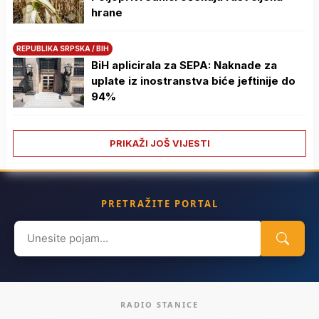
hrane
REPUBLIKA SRPSKA / BIH
BiH aplicirala za SEPA: Naknade za
uplate iz inostranstva biće jeftinije do
94%
PRIKAŽI JOŠ VIJESTI
PRETRAŽITE PORTAL
Search
for:
RADIO STANICE