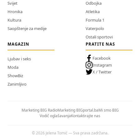
Svijet
Odbojka
Hronika
Atletika
Kultura
Formula 1
Saopštenje za medije
Vaterpolo
Ostali sportovi
MAGAZIN
PRATITE NAS
Facebook
Ljubav i seks
Instagram
Moda
X / Twitter
ShowBiz
Zanimljivo
Marketing BIG Radio
Marketing BIGportal.ba
Mi smo BIG
Vodič oglašavanja
Kontaktirajte nas
© 2026 Jelena Tomić — Sva prava zadržana.