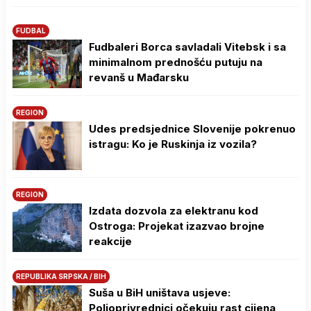
FUDBAL
Fudbaleri Borca savladali Vitebsk i sa
minimalnom prednošću putuju na
revanš u Mađarsku
REGION
Udes predsjednice Slovenije pokrenuo
istragu: Ko je Ruskinja iz vozila?
REGION
Izdata dozvola za elektranu kod
Ostroga: Projekat izazvao brojne
reakcije
REPUBLIKA SRPSKA / BIH
Suša u BiH uništava usjeve:
Poljoprivrednici očekuju rast cijena