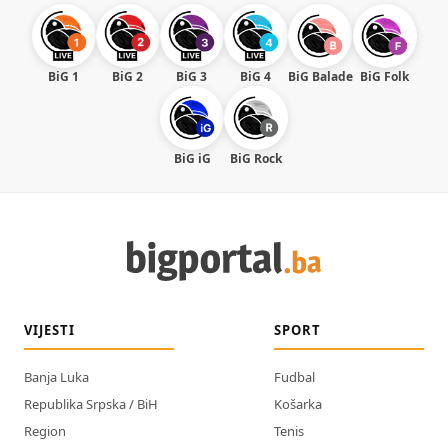
BiG 1
BiG 2
BiG 3
BiG 4
BiG Balade
BiG Folk
BiG iG
BiG Rock
VIJESTI
SPORT
Banja Luka
Fudbal
Republika Srpska / BiH
Košarka
Region
Tenis