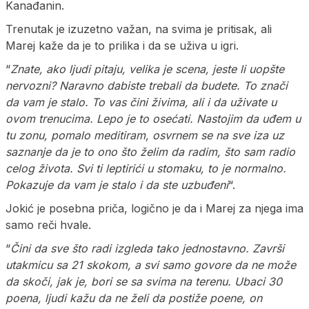
Kanađanin.
Trenutak je izuzetno važan, na svima je pritisak, ali
Marej kaže da je to prilika i da se uživa u igri.
“
Znate, ako ljudi pitaju, velika je scena, jeste li uopšte
nervozni? Naravno dabiste trebali da budete. To znači
da vam je stalo. To vas čini živima, ali i da uživate u
ovom trenucima. Lepo je to osećati. Nastojim da uđem u
tu zonu, pomalo meditiram, osvrnem se na sve iza uz
saznanje da je to ono što želim da radim, što sam radio
celog života. Svi ti leptirići u stomaku, to je normalno.
Pokazuje da vam je stalo i da ste uzbuđeni
“.
Jokić je posebna priča, logično je da i Marej za njega ima
samo reči hvale.
“
Čini da sve što radi izgleda tako jednostavno. Završi
utakmicu sa 21 skokom, a svi samo govore da ne može
da skoči, jak je, bori se sa svima na terenu. Ubaci 30
poena, ljudi kažu da ne želi da postiže poene, on