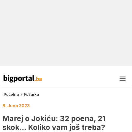
Početna
»
Košarka
8. Juna 2023.
Marej o Jokiću: 32 poena, 21
skok… Koliko vam još treba?