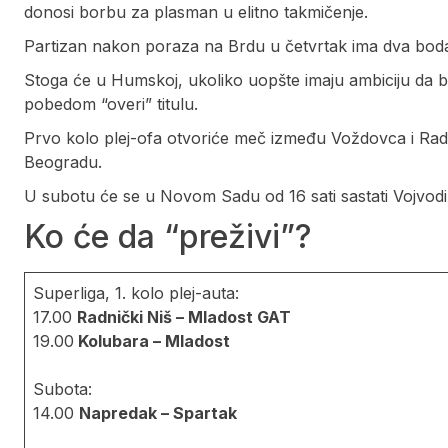
donosi borbu za plasman u elitno takmičenje.
Partizan nakon poraza na Brdu u četvrtak ima dva bod
Stoga će u Humskoj, ukoliko uopšte imaju ambiciju da bud
pobedom “overi” titulu.
Prvo kolo plej-ofa otvoriće meč između Voždovca i Radni
Beogradu.
U subotu će se u Novom Sadu od 16 sati sastati Vojvodi
Ko će da “preživi”?
Superliga, 1. kolo plej-auta:
17.00
Radnički Niš – Mladost GAT
19.00
Kolubara – Mladost
Subota:
14.00
Napredak – Spartak