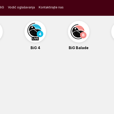
BiG
Vodič oglašavanja
Kontaktirajte nas
BiG 4
BiG Balade