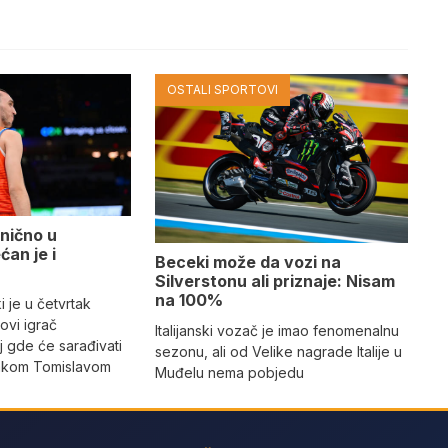
OSTALI SPORTOVI
nično u
ćan je i
Beceki može da vozi na
Silverstonu ali priznaje: Nisam
na 100%
 je u četvrtak
ovi igrač
Italijanski vozač je imao fenomenalnu
 gde će sarađivati
sezonu, ali od Velike nagrade Italije u
jakom Tomislavom
Muđelu nema pobjedu