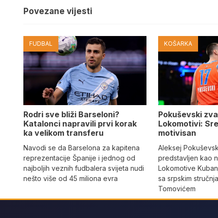
Povezane vijesti
FUDBAL
KOŠARKA
Rodri sve bliži Barseloni?
Pokuševski zva
Katalonci napravili prvi korak
Lokomotivi: Sre
ka velikom transferu
motivisan
Navodi se da Barselona za kapitena
Aleksej Pokuševski
reprezentacije Španije i jednog od
predstavljen kao n
najboljih veznih fudbalera svijeta nudi
Lokomotive Kubanj
nešto više od 45 miliona evra
sa srpskim stručn
Tomovićem