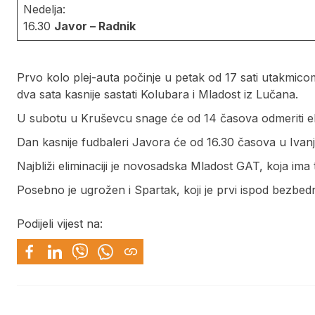
Nedelja:
16.30
Javor – Radnik
Prvo kolo plej-auta počinje u petak od 17 sati utakmico
dva sata kasnije sastati Kolubara i Mladost iz Lučana.
U subotu u Kruševcu snage će od 14 časova odmeriti ek
Dan kasnije fudbaleri Javora će od 16.30 časova u Ivanji
Najbliži eliminaciji je novosadska Mladost GAT, koja ima
Posebno je ugrožen i Spartak, koji je prvi ispod bezbed
Podijeli vijest na: