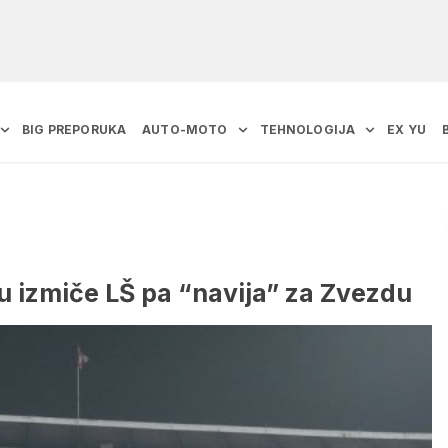
BIG PREPORUKA
AUTO-MOTO
TEHNOLOGIJA
EX YU
u izmiče LŠ pa “navija” za Zvezdu