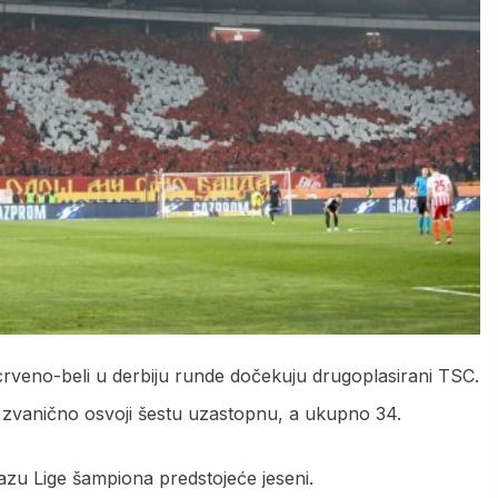
rveno-beli u derbiju runde dočekuju drugoplasirani TSC.
 zvanično osvoji šestu uzastopnu, a ukupno 34.
azu Lige šampiona predstojeće jeseni.