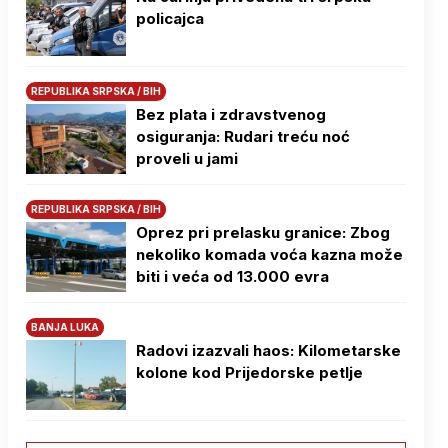
policajca
REPUBLIKA SRPSKA / BIH
Bez plata i zdravstvenog
osiguranja: Rudari treću noć
proveli u jami
REPUBLIKA SRPSKA / BIH
Oprez pri prelasku granice: Zbog
nekoliko komada voća kazna može
biti i veća od 13.000 evra
BANJA LUKA
Radovi izazvali haos: Kilometarske
kolone kod Prijedorske petlje