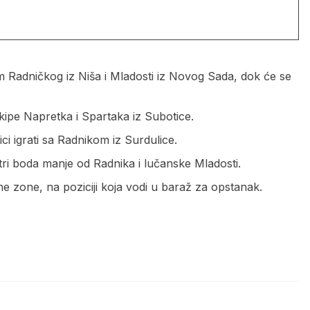
m Radničkog iz Niša i Mladosti iz Novog Sada, dok će se
ipe Napretka i Spartaka iz Subotice.
ci igrati sa Radnikom iz Surdulice.
 tri boda manje od Radnika i lučanske Mladosti.
ne zone, na poziciji koja vodi u baraž za opstanak.