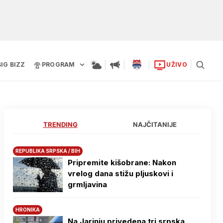
BIG BIZZ
PROGRAM
UŽIVO
TRENDING
NAJČITANIJE
REPUBLIKA SRPSKA / BIH
Pripremite kišobrane: Nakon
vrelog dana stižu pljuskovi i
grmljavina
HRONIKA
Na Јarinju privedena tri srpska