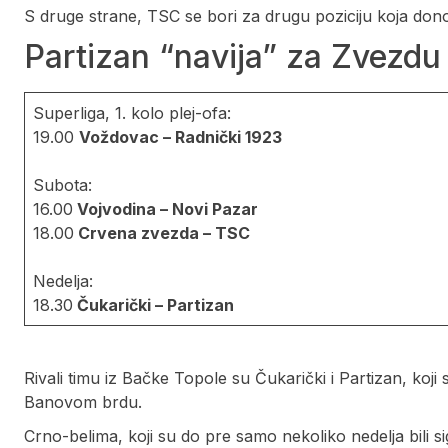
S druge strane, TSC se bori za drugu poziciju koja donosi
Partizan “navija” za Zvezdu
Superliga, 1. kolo plej-ofa:
19.00
Voždovac – Radnički 1923
Subota:
16.00
Vojvodina – Novi Pazar
18.00
Crvena zvezda – TSC
Nedelja:
18.30
Čukarički – Partizan
Rivali timu iz Bačke Topole su Čukarički i Partizan, koj
Banovom brdu.
Crno-belima, koji su do pre samo nekoliko nedelja bili si