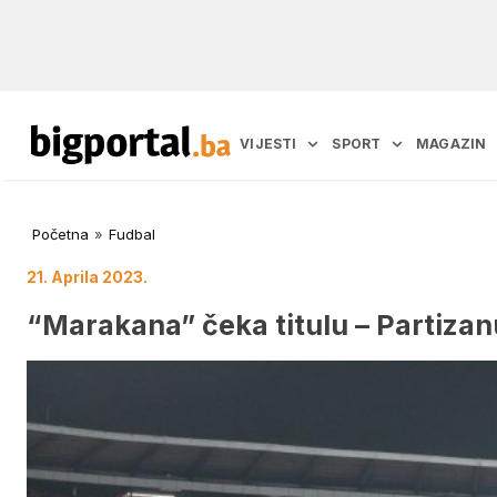
VIJESTI
SPORT
MAGAZIN
Početna
»
Fudbal
21. Aprila 2023.
“Marakana” čeka titulu – Partizan