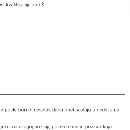
 kvalifikacije za LŠ.
i se posle burnih desetak dana opet sastaju u nedelju na
gurni na drugoj poziciji, polako izmeče pozicija koja