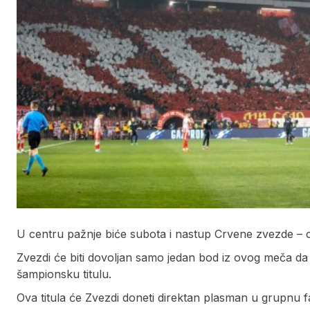
U centru pažnje biće subota i nastup Crvene zvezde – c
Zvezdi će biti dovoljan samo jedan bod iz ovog meča da
šampionsku titulu.
Ova titula će Zvezdi doneti direktan plasman u grupnu f