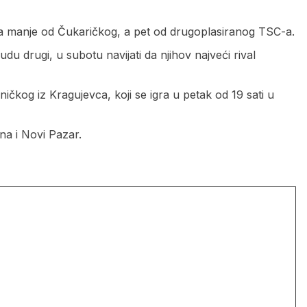
a manje od Čukaričkog, a pet od drugoplasiranog TSC-a.
u drugi, u subotu navijati da njihov najveći rival
čkog iz Kragujevca, koji se igra u petak od 19 sati u
na i Novi Pazar.