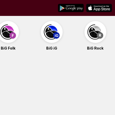
BiG Folk
BiG iG
BiG Rock