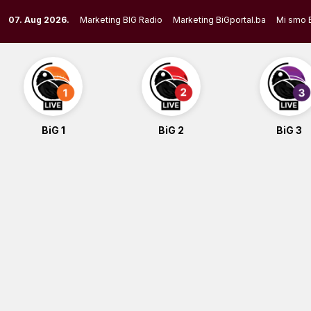
Skip
07. Aug 2026.
Marketing BIG Radio
Marketing BiGportal.ba
Mi smo 
to
content
BiG 1
BiG 2
BiG 3