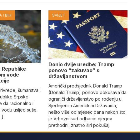
 / BIH
SVIJET
Donio dvije uredbe: Tramp
 Republike
ponovo “zakuvao” s
om vode
državljanstvom
kcije
Američki predsjednik Donald Tramp
privrede, šumarstva i
(Donald Trump) ponovo pokušava da
ublike Srpske
ograniči državljanstvo po rođenju u
 da racionalno i
Sjedinjenim Američkim Državama,
 vodu usljed suše.
nešto više od mjesec dana nakon što
…]
je Vrhovni sud odbacio njegov
prethodni, znatno širi pokušaj.