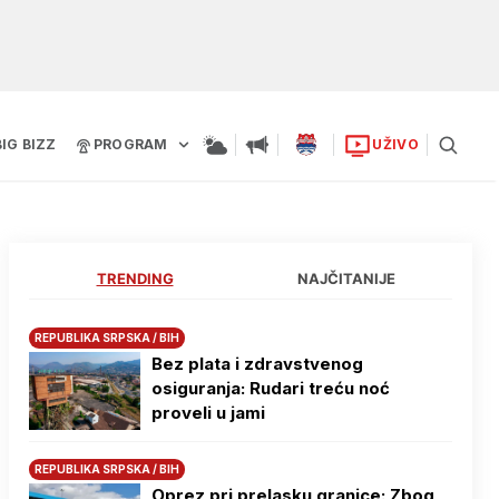
BIG BIZZ
PROGRAM
UŽIVO
TRENDING
NAJČITANIJE
REPUBLIKA SRPSKA / BIH
Bez plata i zdravstvenog
osiguranja: Rudari treću noć
proveli u jami
REPUBLIKA SRPSKA / BIH
Oprez pri prelasku granice: Zbog