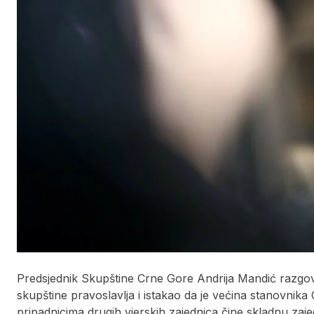
Predsjednik Skupštine Crne Gore Andrija Mandić razgov
skupštine pravoslavlja i istakao da je većina stanovnika
pripadnicima drugih vjerskih zajednica čine skladnu zaje