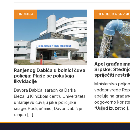
HRONIKA
REPUBLIKA SRPSKA
Apel građanima
Srpske: Štednj
Ranjenog Dabića u bolnici čuva
spriječiti restri
policija: Plaše se pokušaja
likvidacije
Ministarstvo poljo
vodoprivrede Rep
Davora Dabića, saradnika Darka
apeluje na građane
Eleza, u Kliničkom centru Univerziteta
odgovorno koriste
u Sarajevu čuvaju jake policijske
“Usljed izuzetno [
snage. Podsjećamo, Davor Dabić je
ranjen […]