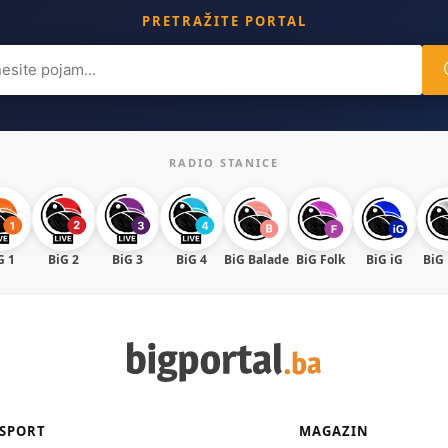
PRETRAŽITE PORTAL
ch
RADIO STANICE
G 1
BiG 2
BiG 3
BiG 4
BiG Balade
BiG Folk
BiG iG
BiG
SPORT
MAGAZIN