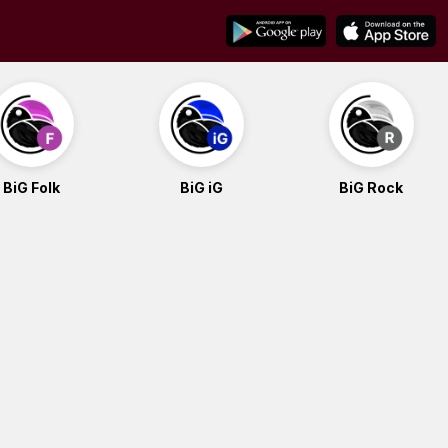
BiG Folk
BiG iG
BiG Rock