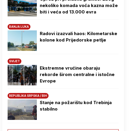
nekoliko komada voća kazna može
biti i veća od 13.000 evra
BANJA LUKA
Radovi izazvali haos: Kilometarske
kolone kod Prijedorske petlje
SVIJET
Ekstremne vrućine obaraju
rekorde širom centralne i istočne
Evrope
REPUBLIKA SRPSKA / BIH
Stanje na požarištu kod Trebinja
stabilno