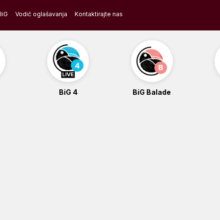
BiG
Vodič oglašavanja
Kontaktirajte nas
BiG 4
BiG Balade