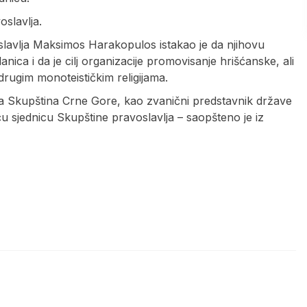
slavlja.
slavlja Maksimos Harakopulos istakao je da njihovu
nica i da je cilj organizacije promovisanje hrišćanske, ali
 drugim monoteističkim religijama.
 da Skupština Crne Gore, kao zvanični predstavnik države
u sjednicu Skupštine pravoslavlja – saopšteno je iz