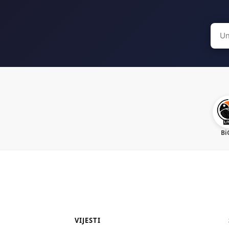
Sear
for:
Bi
VIJESTI