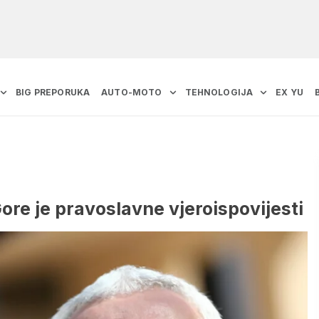
BIG PREPORUKA
AUTO-MOTO
TEHNOLOGIJA
EX YU
re je pravoslavne vjeroispovijesti