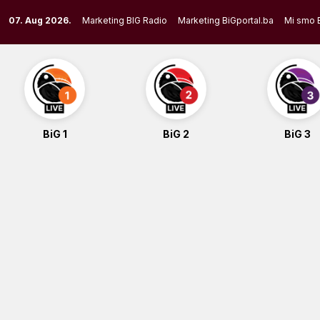
Skip
07. Aug 2026.
Marketing BIG Radio
Marketing BiGportal.ba
Mi smo 
to
content
BiG 1
BiG 2
BiG 3