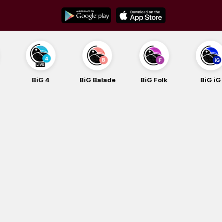
Skip
to
content
BiG 4
BiG Balade
BiG Folk
BiG iG