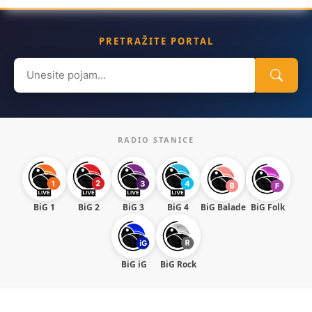
PRETRAŽITE PORTAL
Search
for:
RADIO STANICE
BiG 1
BiG 2
BiG 3
BiG 4
BiG Balade
BiG Folk
BiG iG
BiG Rock