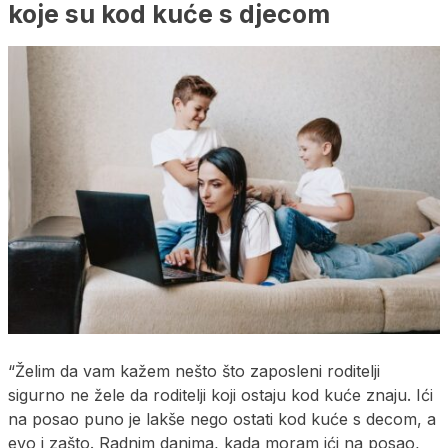
koje su kod kuće s djecom
“Želim da vam kažem nešto što zaposleni roditelji
sigurno ne žele da roditelji koji ostaju kod kuće znaju. Ići
na posao puno je lakše nego ostati kod kuće s decom, a
evo i zašto. Radnim danima, kada moram ići na posao,