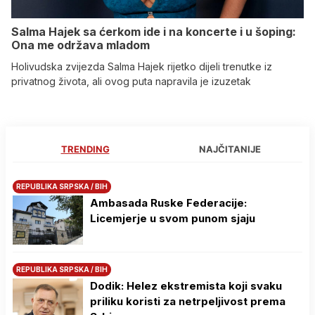
Salma Hajek sa ćerkom ide i na koncerte i u šoping:
Ona me održava mladom
Holivudska zvijezda Salma Hajek rijetko dijeli trenutke iz
privatnog života, ali ovog puta napravila je izuzetak
TRENDING
NAJČITANIJE
REPUBLIKA SRPSKA / BIH
Ambasada Ruske Federacije:
Licemjerje u svom punom sjaju
REPUBLIKA SRPSKA / BIH
Dodik: Helez ekstremista koji svaku
priliku koristi za netrpeljivost prema