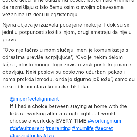
da razmišljaju o bilo čemu osim o svojim obavezama
vezanima uz decu ili egzistenciju.
Njena objava je izazvala podeljene reakcije. I dok su se
jedni u potpunosti složili s njom, drugi smatraju da nije u
pravu.
“Ovo nije tačno u mom slučaju, meni je komunikacija s
odraslima previše iscrpljujuća”, ”Ovo je nekim delom
tačno, ali isto mnogo toga zavisi o vrsti posla koji mame
obavljaju. Neki poslovi su doslovno užurbani pakao i
nema prekida između, onda je sigurno još teže”, samo su
neki od komentara korisnika TikToka.
@imperfectalignment
If I had a choice between staying at home with the
kids or working after a rough night … I would
choose a work day EVERY TIME
#workingmum
#defaultparent
#parenting
#mumlife
#secret
#tipsandtricks
#fyp