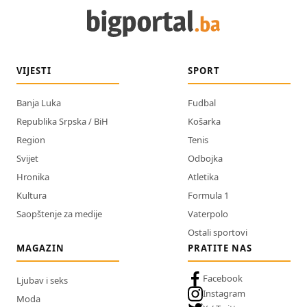
VIJESTI
SPORT
Banja Luka
Fudbal
Republika Srpska / BiH
Košarka
Region
Tenis
Svijet
Odbojka
Hronika
Atletika
Kultura
Formula 1
Saopštenje za medije
Vaterpolo
Ostali sportovi
MAGAZIN
PRATITE NAS
Facebook
Ljubav i seks
Instagram
Moda