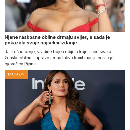
Njene raskošne obline drmaju svijet, a sada je
pokazala svoje najseksi izdanje
Raskošno perje, vividine boje i odijelo koje ističe svaku
žensku oblinu – upravo jednu takvu kombinaciju nosila je
pjevačica Rijana
MAGAZIN