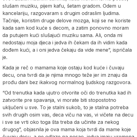
slušam muziku, pijem kafu, šetam gradom. Odem u
kancelariju, razgovaram s drugim odraslim ljudima.
Tačnije, koristim druge delove mozga, koji se ne koriste
kada sam kod kuće s decom, a zatim ponovno moram
da putujem kući slušajući muziku sama. Ali, onda mi
nedostaju moja djeca i jedva ih čekam da ih vidim kada
dođem kući, a i oni jedva čekaju da vide mene”, ispričala
je.
Kada je reč o mamama koje ostaju kod kuće i čuvaju
decu, ona tvrdi da je njima mnogo teže jer im znaju da
prođu dani bez ikakvog normalnog ljudskog razgovora.
“Od trenutka kada ujutro otvorite oči do trenutka kad ih
zatvorite pre spavanja, vi morate biti stopostotno
uključeni u sve. To je stalni sukob, to je stalna potreba
svih drugih osim vas, deca viču na vas, vi vičete na decu
i sve se vrti oko toga šta treba da učinite za nekog
drugog”, objasnila je ova mama koja tvrdi da mame koje
čuvaju decu, a ne odlaze na posao, jedva imaju vremena