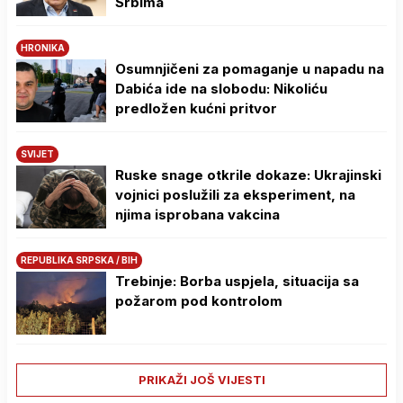
Srbima
HRONIKA
Osumnjičeni za pomaganje u napadu na
Dabića ide na slobodu: Nikoliću
predložen kućni pritvor
SVIJET
Ruske snage otkrile dokaze: Ukrajinski
vojnici poslužili za eksperiment, na
njima isprobana vakcina
REPUBLIKA SRPSKA / BIH
Trebinje: Borba uspjela, situacija sa
požarom pod kontrolom
PRIKAŽI JOŠ VIJESTI