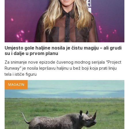
Umjesto gole haljine nosila je čistu magiju – ali grudi
su i dalje u prvom planu
Za snimanje nove epizode čuvenog modnog serijala “Project
Runway” je nosila lepršavu haljinu u bež boji koja prati liniju
tela i ističe figuru
MAGAZIN