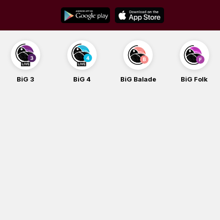
Skip
to
content
BiG 3
BiG 4
BiG Balade
BiG Folk