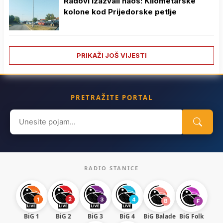
Radovi izazvali haos: Kilometarske
kolone kod Prijedorske petlje
PRIKAŽI JOŠ VIJESTI
PRETRAŽITE PORTAL
Search
for:
RADIO STANICE
BiG 1
BiG 2
BiG 3
BiG 4
BiG Balade
BiG Folk