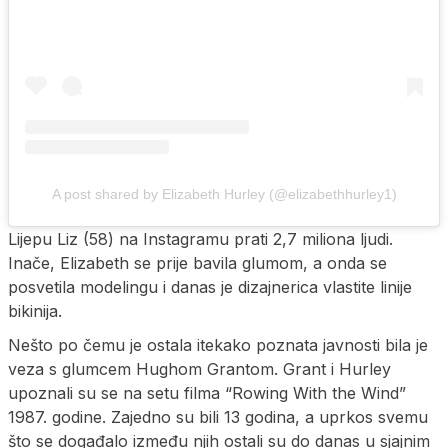
A post shared by Elizabeth Hurley (@elizabethhurley1)
Lijepu Liz (58) na Instagramu prati 2,7 miliona ljudi.
Inače, Elizabeth se prije bavila glumom, a onda se
posvetila modelingu i danas je dizajnerica vlastite linije
bikinija.
Nešto po čemu je ostala itekako poznata javnosti bila je
veza s glumcem Hughom Grantom. Grant i Hurley
upoznali su se na setu filma “Rowing With the Wind”
1987. godine. Zajedno su bili 13 godina, a uprkos svemu
što se događalo između njih ostali su do danas u sjajnim