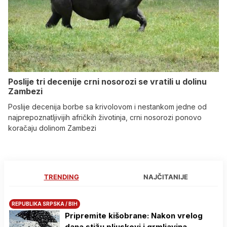
Poslije tri decenije crni nosorozi se vratili u dolinu
Zambezi
Poslije decenija borbe sa krivolovom i nestankom jedne od
najprepoznatljivijih afričkih životinja, crni nosorozi ponovo
koračaju dolinom Zambezi
TRENDING
NAJČITANIJE
REPUBLIKA SRPSKA / BIH
Pripremite kišobrane: Nakon vrelog
dana stižu pljuskovi i grmljavina