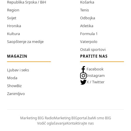
Republika Srpska / BiH
Košarka
Region
Tenis
Svijet
Odbojka
Hronika
Atletika
Kultura
Formula 1
Saopštenje za medije
Vaterpolo
Ostali sportovi
MAGAZIN
PRATITE NAS
Facebook
Ljubav i seks
Instagram
Moda
X / Twitter
ShowBiz
Zanimljivo
Marketing BIG Radio
Marketing BIGportal.ba
Mi smo BIG
Vodič oglašavanja
Kontaktirajte nas