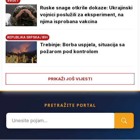
SVIJET
Ruske snage otkrile dokaze: Ukrajinski
vojnici poslužili za eksperiment, na
njima isprobana vakcina
REPUBLIKA SRPSKA / BIH
Trebinje: Borba uspjela, situacija sa
požarom pod kontrolom
PRIKAŽI JOŠ VIJESTI
PRETRAŽITE PORTAL
Search
for: