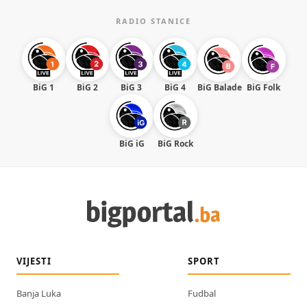
RADIO STANICE
BiG 1
BiG 2
BiG 3
BiG 4
BiG Balade
BiG Folk
BiG iG
BiG Rock
VIJESTI
SPORT
Banja Luka
Fudbal