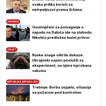
svaku priliku koristi za
netrpeljivost prema Srbima
HRONIKA
Osumnjičeni za pomaganje u
napadu na Dabića ide na slobodu:
Nikoliću predložen kućni pritvor
SVIJET
Ruske snage otkrile dokaze:
Ukrajinski vojnici poslužili za
eksperiment, na njima isprobana
vakcina
REPUBLIKA SRPSKA / BIH
Trebinje: Borba uspjela, situacija
sa požarom pod kontrolom