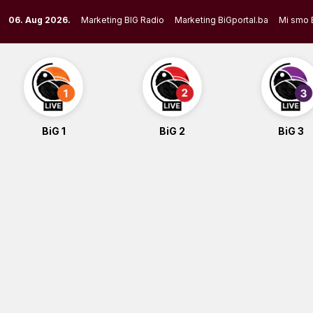
Skip
06. Aug 2026.
Marketing BIG Radio
Marketing BiGportal.ba
Mi smo 
to
content
BiG 1
BiG 2
BiG 3