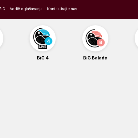
BiG
Vodič oglašavanja
Kontaktirajte nas
BiG 4
BiG Balade