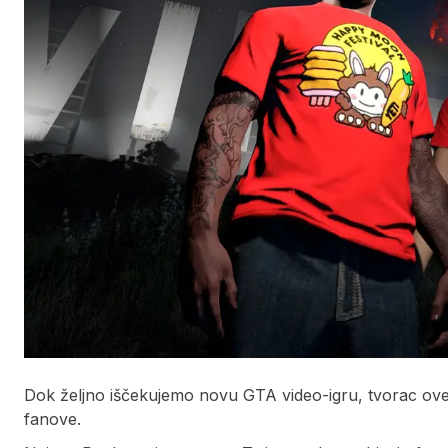
Dok željno iščekujemo novu GTA video-igru, tvorac ove 
fanove.