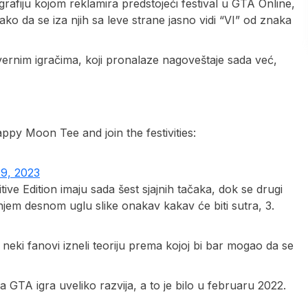
rafiju kojom reklamira predstojeći festival u GTA Online,
e tako da se iza njih sa leve strane jasno vidi “VI” od znaka
vernim igračima, koji pronalaze nagoveštaje sada već,
ppy Moon Tee and join the festivities:
9, 2023
tive Edition imaju sada šest sjajnih tačaka, dok se drugi
jem desnom uglu slike onakav kakav će biti sutra, 3.
 neki fanovi izneli teoriju prema kojoj bi bar mogao da se
GTA igra uveliko razvija, a to je bilo u februaru 2022.