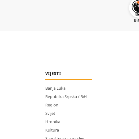
Bi
VIJESTI
Banja Luka
Republika Srpska / BiH
Region
Svijet
Hronika
Kultura
Saopštenje za medije