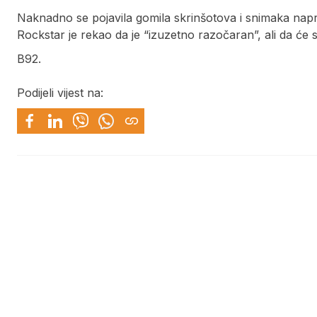
Naknadno se pojavila gomila skrinšotova i snimaka nap
Rockstar je rekao da je “izuzetno razočaran”, ali da će s
B92.
Podijeli vijest na: