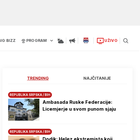
BIG BIZZ
PROGRAM
UŽIVO
TRENDING
NAJČITANIJE
REPUBLIKA SRPSKA / BIH
Ambasada Ruske Federacije:
Licemjerje u svom punom sjaju
REPUBLIKA SRPSKA / BIH
Dodik: Helez ekstremista koji