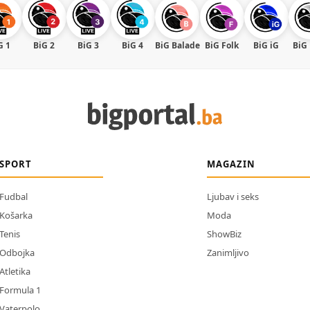
G 1
BiG 2
BiG 3
BiG 4
BiG Balade
BiG Folk
BiG iG
BiG
SPORT
MAGAZIN
Fudbal
Ljubav i seks
Košarka
Moda
Tenis
ShowBiz
Odbojka
Zanimljivo
Atletika
Formula 1
Vaterpolo