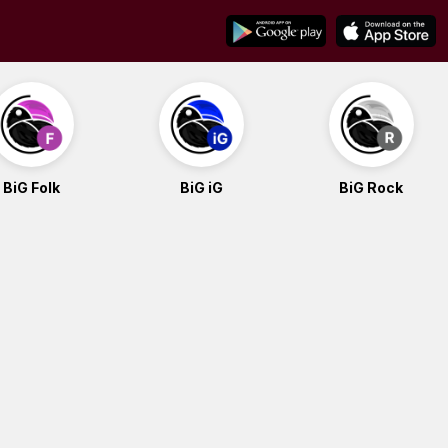
BiG Folk
BiG iG
BiG Rock