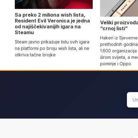
Sa preko 2 miliona wish lista,
Resident Evil Veronica je jedna
Veliki proizvođ
od najiščekivanijih igara na
“crnoj listi”
Steamu
Hakeri iz Sjeverne
Steam javno prikazuje listu svih igara
prethodnih godina 
na platformi po broju wish lista, ali ne
1.600 organizacija
otkriva tačne brojke
širom svijeta, a m
pominje i Oppo
Sear
for: