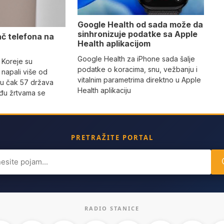
Google Health od sada može da
sinhronizuje podatke sa Apple
ač telefona na
Health aplikacijom
Google Health za iPhone sada šalje
 Koreje su
podatke o koracima, snu, vežbanju i
napali više od
vitalnim parametrima direktno u Apple
 u čak 57 država
Health aplikaciju
eđu žrtvama se
PRETRAŽITE PORTAL
ch
RADIO STANICE