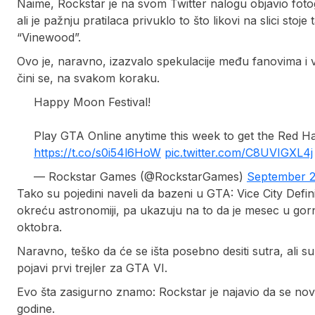
Naime, Rockstar je na svom Twitter nalogu objavio fotog
ali je pažnju pratilaca privuklo to što likovi na slici stoj
“Vinewood”.
Ovo je, naravno, izazvalo spekulacije među fanovima i 
čini se, na svakom koraku.
Happy Moon Festival!
Play GTA Online anytime this week to get the Red Ha
https://t.co/s0i54l6HoW
pic.twitter.com/C8UVIGXL4j
— Rockstar Games (@RockstarGames)
September 2
Tako su pojedini naveli da bazeni u GTA: Vice City Defini
okreću astronomiji, pa ukazuju na to da je mesec u gorn
oktobra.
Naravno, teško da će se išta posebno desiti sutra, ali su
pojavi prvi trejler za GTA VI.
Evo šta zasigurno znamo: Rockstar je najavio da se nova 
godine.