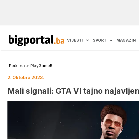
VIJESTI
SPORT
MAGAZIN
Početna
»
PlayGameR
2. Oktobra 2023.
Mali signali: GTA VI tajno najavlje