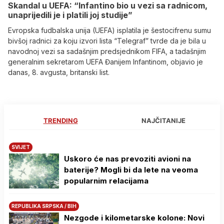
Skandal u UEFA: “Infantino bio u vezi sa radnicom,
unaprijedili je i platili joj studije”
Evropska fudbalska unija (UEFA) isplatila je šestocifrenu sumu
bivšoj radnici za koju izvori lista “Telegraf” tvrde da je bila u
navodnoj vezi sa sadašnjim predsjednikom FIFA, a tadašnjim
generalnim sekretarom UEFA Đanijem Infantinom, objavio je
danas, 8. avgusta, britanski list.
TRENDING
NAJČITANIJE
SVIJET
Uskoro će nas prevoziti avioni na
baterije? Mogli bi da lete na veoma
popularnim relacijama
REPUBLIKA SRPSKA / BIH
Nezgode i kilometarske kolone: Novi