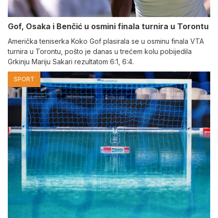
Gof, Osaka i Benčić u osmini finala turnira u Torontu
Američka teniserka Koko Gof plasirala se u osminu finala VTA
turnira u Torontu, pošto je danas u trećem kolu pobijedila
Grkinju Mariju Sakari rezultatom 6:1, 6:4.
SPORT