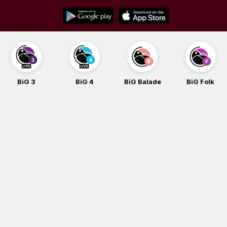
Skip
to
content
BiG 3
BiG 4
BiG Balade
BiG Folk