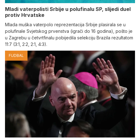
Mladi vaterpolisti Srbije u polufinalu SP, slijedi duel
protiv Hrvatske
Mlada muška vaterpolo reprezentacija Srbije plasirala se u
polufinale Svjetskog prvenstva (igrači do 16 godina), pošto je
u Zagrebu u četvrtfinalu pobijedila selekciju Brazila rezultatom
11:7 (3:1, 2:2, 2:1, 4:3).
FUDBAL