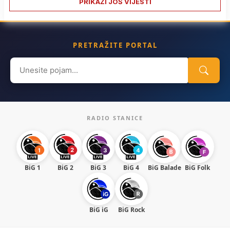
PRIKAŽI JOŠ VIJESTI
PRETRAŽITE PORTAL
Search
for:
RADIO STANICE
BiG 1
BiG 2
BiG 3
BiG 4
BiG Balade
BiG Folk
BiG iG
BiG Rock