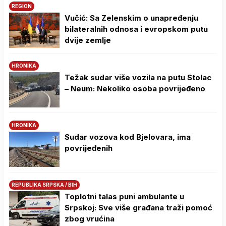
REGION
Vučić: Sa Zelenskim o unapređenju
bilateralnih odnosa i evropskom putu
dvije zemlje
HRONIKA
Težak sudar više vozila na putu Stolac
– Neum: Nekoliko osoba povrijeđeno
HRONIKA
Sudar vozova kod Bjelovara, ima
povrijeđenih
REPUBLIKA SRPSKA / BIH
Toplotni talas puni ambulante u
Srpskoj: Sve više građana traži pomoć
zbog vrućina