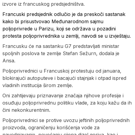
izvore iz francuskog predsjedništva.
Francuski predsjednik odlučio je da preskoči sastanak
kako bi prisustvovao Međunarodnom sajmu
poljoprivrede u Parizu, koji se održava u pozadini
protesta poljoprivrednika u zemlji, navodi se u izvještaju.
Francusku će na sastanku G7 predstavljati ministar
spoljnih poslova te zemlje Stefan Sežurn, dodala je
Ansa.
Poljoprivrednici u Francuskoj protestuju od januara,
blokirajući autoputeve i bacajući stajnjak i otpad ispred
vladinih institucija širom zemlje.
Oni zahtijevaju priznavanje značaja njihove profesije i
osuđuju poljoprivrednu politiku vlade, za koju kažu da ih
čini nekonkurentnim.
Poljoprivrednici se protive uvozu jeftinih poljoprivrednih
proizvoda, ograničenju korišćenja vode za
navodnjavanje, povećanju cijena dizel goriva, kao i