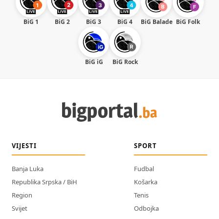
BiG 1
BiG 2
BiG 3
BiG 4
BiG Balade
BiG Folk
BiG iG
BiG Rock
VIJESTI
SPORT
Banja Luka
Fudbal
Republika Srpska / BiH
Košarka
Region
Tenis
Svijet
Odbojka