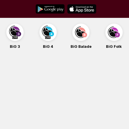
Skip
to
content
BiG 4
BiG Balade
BiG Folk
BiG iG