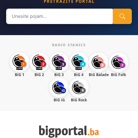
PRETRAŽITE PORTAL
Search
for:
RADIO STANICE
BiG 1
BiG 2
BiG 3
BiG 4
BiG Balade
BiG Folk
BiG iG
BiG Rock