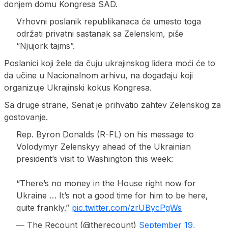
donjem domu Kongresa SAD.
Vrhovni poslanik republikanaca će umesto toga
održati privatni sastanak sa Zelenskim, piše
“Njujork tajms”.
Poslanici koji žele da čuju ukrajinskog lidera moći će to
da učine u Nacionalnom arhivu, na događaju koji
organizuje Ukrajinski kokus Kongresa.
Sa druge strane, Senat je prihvatio zahtev Zelenskog za
gostovanje.
Rep. Byron Donalds (R-FL) on his message to
Volodymyr Zelenskyy ahead of the Ukrainian
president’s visit to Washington this week:
“There’s no money in the House right now for
Ukraine … It’s not a good time for him to be here,
quite frankly.”
pic.twitter.com/zrUBycPgWs
— The Recount (@therecount)
September 19,