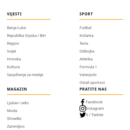
VIJESTI
SPORT
Banja Luka
Fudbal
Republika Srpska / BiH
Košarka
Region
Tenis
Svijet
Odbojka
Hronika
Atletika
Kultura
Formula 1
Saopštenje za medije
Vaterpolo
Ostali sportovi
MAGAZIN
PRATITE NAS
Facebook
Ljubav i seks
Instagram
Moda
X / Twitter
ShowBiz
Zanimljivo