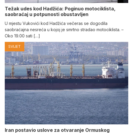
Težak udes kod Hadžića: Poginuo motociklista,
saobraćaj u potpunosti obustavljen
U mjestu Vukovići kod Hadžića večeras se dogodila
saobraćajna nesreća u kojoj je smrtno stradao motociklista. –
Oko 19.00 sati […]
SVIJET
Iran postavio uslove za otvaranje Ormuskog