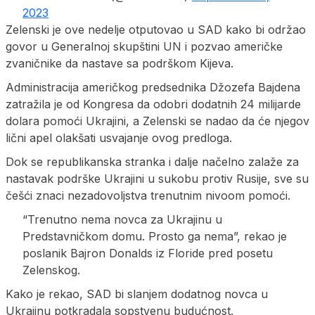
2023
Zelenski je ove nedelje otputovao u SAD kako bi održao
govor u Generalnoj skupštini UN i pozvao američke
zvaničnike da nastave sa podrškom Kijeva.
Administracija američkog predsednika Džozefa Bajdena
zatražila je od Kongresa da odobri dodatnih 24 milijarde
dolara pomoći Ukrajini, a Zelenski se nadao da će njegov
lični apel olakšati usvajanje ovog predloga.
Dok se republikanska stranka i dalje načelno zalaže za
nastavak podrške Ukrajini u sukobu protiv Rusije, sve su
češći znaci nezadovoljstva trenutnim nivoom pomoći.
“Trenutno nema novca za Ukrajinu u
Predstavničkom domu. Prosto ga nema”, rekao je
poslanik Bajron Donalds iz Floride pred posetu
Zelenskog.
Kako je rekao, SAD bi slanjem dodatnog novca u
Ukrajinu potkradala sopstvenu budućnost.