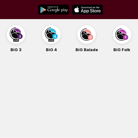
Skip
to
content
BiG 3
BiG 4
BiG Balade
BiG Folk