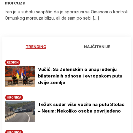
moreuza
Iran je u subotu saopštio da je sporazum sa Omanom o kontroli
Ormuskog moreuza blizu, ali da sam po sebi […]
TRENDING
NAJČITANIJE
REGION
Vučić: Sa Zelenskim o unapređenju
bilateralnih odnosa i evropskom putu
dvije zemlje
HRONIKA
Težak sudar više vozila na putu Stolac
– Neum: Nekoliko osoba povrijeđeno
HRONIKA