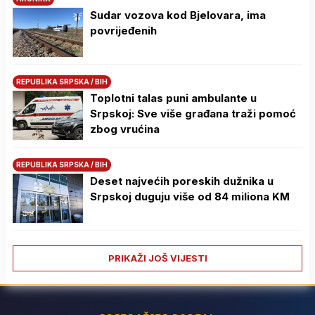
Sudar vozova kod Bjelovara, ima
povrijeđenih
REPUBLIKA SRPSKA / BIH
Toplotni talas puni ambulante u
Srpskoj: Sve više građana traži pomoć
zbog vrućina
REPUBLIKA SRPSKA / BIH
Deset najvećih poreskih dužnika u
Srpskoj duguju više od 84 miliona KM
PRIKAŽI JOŠ VIJESTI