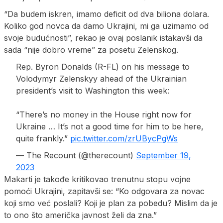
“Da budem iskren, imamo deficit od dva biliona dolara.
Koliko god novca da damo Ukrajini, mi ga uzimamo od
svoje budućnosti”, rekao je ovaj poslanik istakavši da
sada “nije dobro vreme” za posetu Zelenskog.
Rep. Byron Donalds (R-FL) on his message to
Volodymyr Zelenskyy ahead of the Ukrainian
president’s visit to Washington this week:
“There’s no money in the House right now for
Ukraine … It’s not a good time for him to be here,
quite frankly.”
pic.twitter.com/zrUBycPgWs
— The Recount (@therecount)
September 19,
2023
Makarti je takođe kritikovao trenutnu stopu vojne
pomoći Ukrajini, zapitavši se: “Ko odgovara za novac
koji smo već poslali? Koji je plan za pobedu? Mislim da je
to ono što američka javnost želi da zna.”