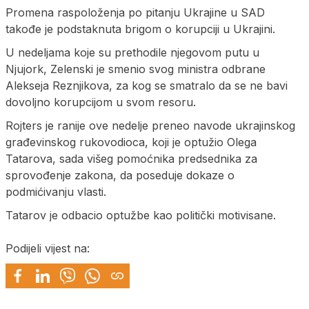
Promena raspoloženja po pitanju Ukrajine u SAD
takođe je podstaknuta brigom o korupciji u Ukrajini.
U nedeljama koje su prethodile njegovom putu u
Njujork, Zelenski je smenio svog ministra odbrane
Alekseja Reznjikova, za kog se smatralo da se ne bavi
dovoljno korupcijom u svom resoru.
Rojters je ranije ove nedelje preneo navode ukrajinskog
građevinskog rukovodioca, koji je optužio Olega
Tatarova, sada višeg pomoćnika predsednika za
sprovođenje zakona, da poseduje dokaze o
podmićivanju vlasti.
Tatarov je odbacio optužbe kao politički motivisane.
Podijeli vijest na: