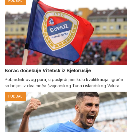
FUDBAL
Borac dočekuje Vitebsk iz Bjelorusije
Pobjednik ovog para, u posljednjem kolu kvalifikacija, igraće
sa boljim iz dva meča švajcarskog Tuna i islandskog Valura
FUDBAL