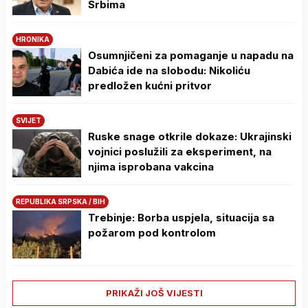
Srbima
HRONIKA
Osumnjičeni za pomaganje u napadu na
Dabića ide na slobodu: Nikoliću
predložen kućni pritvor
SVIJET
Ruske snage otkrile dokaze: Ukrajinski
vojnici poslužili za eksperiment, na
njima isprobana vakcina
REPUBLIKA SRPSKA / BIH
Trebinje: Borba uspjela, situacija sa
požarom pod kontrolom
PRIKAŽI JOŠ VIJESTI