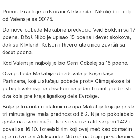
Ponos Izraela je u dvorani Aleksandar Nikolić bio bolji
od Valensije sa 90:75.
Do nove pobede Makabi je predvodio Vejd Boldvin sa 17
poena, Džoš Nibo je upisao 15 poena i devet skokova,
dok su Klivlend, Kolson i Rivero utakmicu završili sa
deset poena.
Kod Valensije najbolji je bio Semi Odželej sa 15 poena.
Ova pobeda Makabija obradovala je košarkaše
Partizana, koji u slučaju pobede protiv Olimpijakosa bi
pobegli Valensiji na desetom na jedan trijumf prednosti
dva kola pre kraja ligaškog dela Evrolige.
Bolje je krenula u utakmicu ekipa Makabija koja je posle
tri minuta igre imala prednost od 8:2. Nije to pokolebalo
goste na ovom meču, koji su se uzvratili serijom 14:2 i
poveli sa 16:10. Izraelski tim koji ovaj meč kao domaćin
igra u dvorani Aleksandar Nikolić na kraju prve deonice