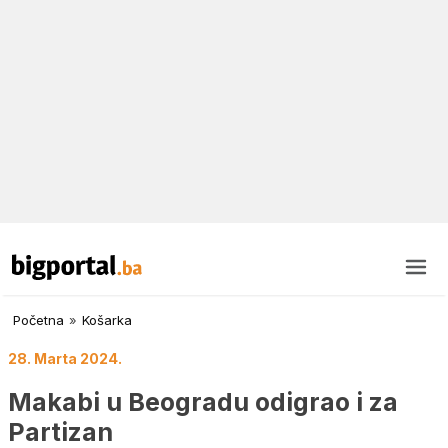
Početna
»
Košarka
28. Marta 2024.
Makabi u Beogradu odigrao i za
Partizan