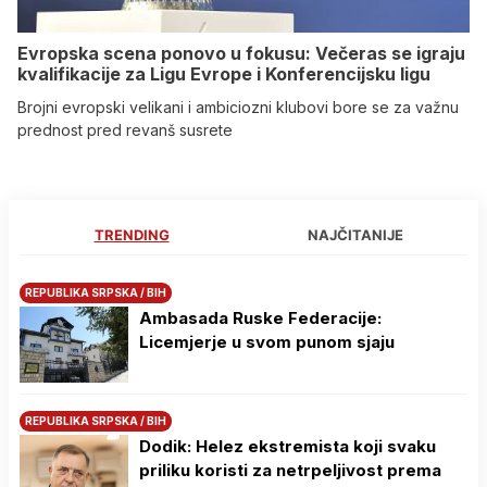
Evropska scena ponovo u fokusu: Večeras se igraju
kvalifikacije za Ligu Evrope i Konferencijsku ligu
Brojni evropski velikani i ambiciozni klubovi bore se za važnu
prednost pred revanš susrete
TRENDING
NAJČITANIJE
REPUBLIKA SRPSKA / BIH
Ambasada Ruske Federacije:
Licemjerje u svom punom sjaju
REPUBLIKA SRPSKA / BIH
Dodik: Helez ekstremista koji svaku
priliku koristi za netrpeljivost prema