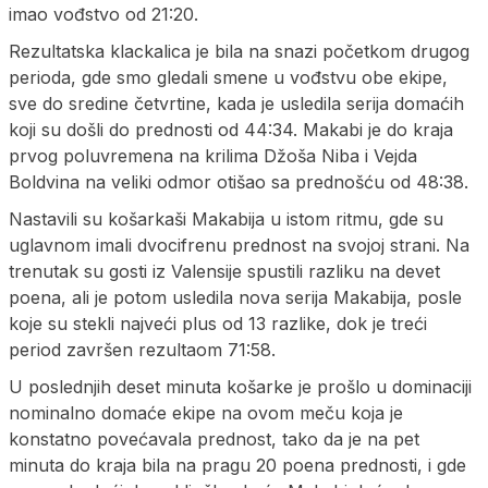
imao vođstvo od 21:20.
Rezultatska klackalica je bila na snazi početkom drugog
perioda, gde smo gledali smene u vođstvu obe ekipe,
sve do sredine četvrtine, kada je usledila serija domaćih
koji su došli do prednosti od 44:34. Makabi je do kraja
prvog poluvremena na krilima Džoša Niba i Vejda
Boldvina na veliki odmor otišao sa prednošću od 48:38.
Nastavili su košarkaši Makabija u istom ritmu, gde su
uglavnom imali dvocifrenu prednost na svojoj strani. Na
trenutak su gosti iz Valensije spustili razliku na devet
poena, ali je potom usledila nova serija Makabija, posle
koje su stekli najveći plus od 13 razlike, dok je treći
period završen rezultaom 71:58.
U poslednjih deset minuta košarke je prošlo u dominaciji
nominalno domaće ekipe na ovom meču koja je
konstatno povećavala prednost, tako da je na pet
minuta do kraja bila na pragu 20 poena prednosti, i gde