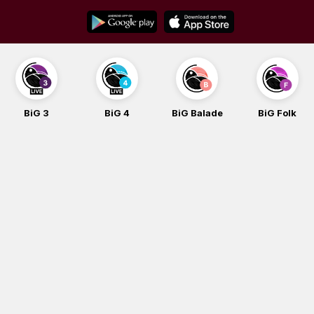
Skip
to
content
BiG 3
BiG 4
BiG Balade
BiG Folk