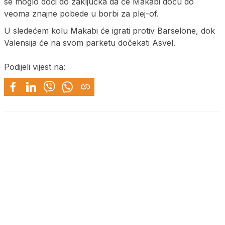
se moglo doći do zaključka da će Makabi doću do
veoma znajne pobede u borbi za plej-of.
U sledećem kolu Makabi će igrati protiv Barselone, dok
Valensija će na svom parketu dočekati Asvel.
Podijeli vijest na: