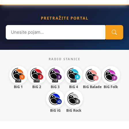
PRETRAŽITE PORTAL
Search
for:
RADIO STANICE
BiG 1
BiG 2
BiG 3
BiG 4
BiG Balade
BiG Folk
BiG iG
BiG Rock