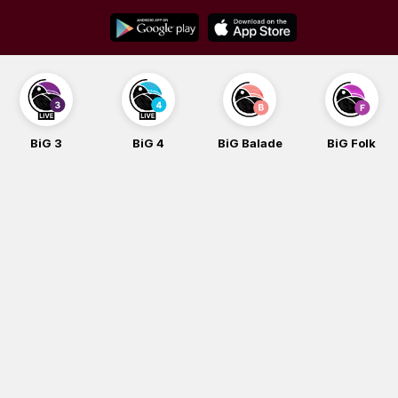
Skip
to
content
BiG 3
BiG 4
BiG Balade
BiG Folk