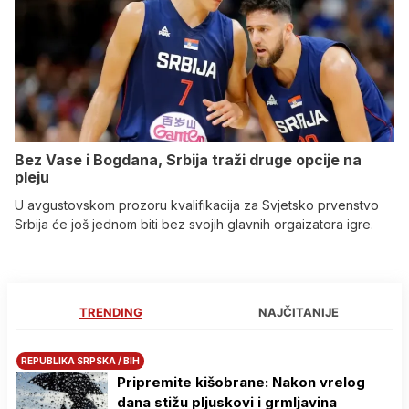
Bez Vase i Bogdana, Srbija traži druge opcije na
pleju
U avgustovskom prozoru kvalifikacija za Svjetsko prvenstvo
Srbija će još jednom biti bez svojih glavnih orgaizatora igre.
TRENDING
NAJČITANIJE
REPUBLIKA SRPSKA / BIH
Pripremite kišobrane: Nakon vrelog
dana stižu pljuskovi i grmljavina