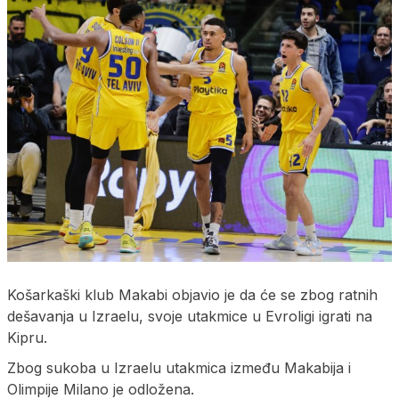
Košarkaški klub Makabi objavio je da će se zbog ratnih
dešavanja u Izraelu, svoje utakmice u Evroligi igrati na
Kipru.
Zbog sukoba u Izraelu utakmica između Makabija i
Olimpije Milano je odložena.