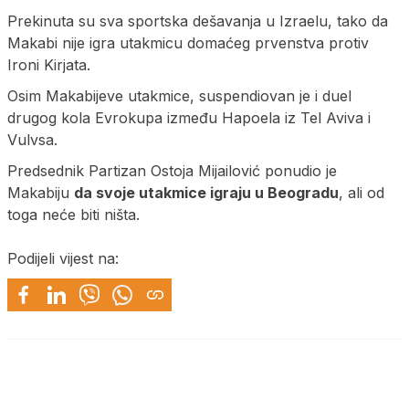
Prekinuta su sva sportska dešavanja u Izraelu, tako da
Makabi nije igra utakmicu domaćeg prvenstva protiv
Ironi Kirjata.
Osim Makabijeve utakmice, suspendiovan je i duel
drugog kola Evrokupa između Hapoela iz Tel Aviva i
Vulvsa.
Predsednik Partizan Ostoja Mijailović ponudio je
Makabiju
da svoje utakmice igraju u Beogradu
, ali od
toga neće biti ništa.
Podijeli vijest na: