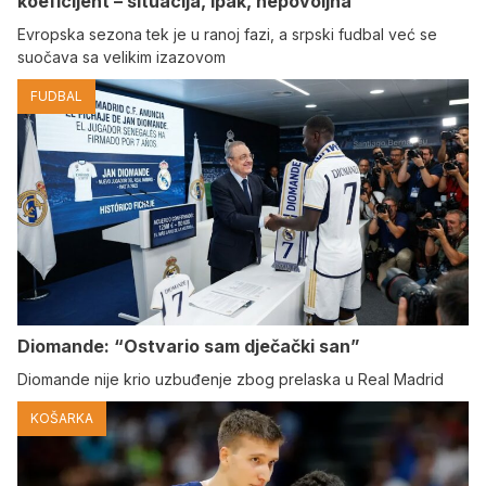
koeficijent – situacija, ipak, nepovoljna
Evropska sezona tek je u ranoj fazi, a srpski fudbal već se
suočava sa velikim izazovom
FUDBAL
Diomande: “Ostvario sam dječački san”
Diomande nije krio uzbuđenje zbog prelaska u Real Madrid
KOŠARKA