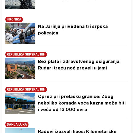
HRONIKA
Na Јarinju privedena tri srpska
policajca
REPUBLIKA SRPSKA / BIH
Bez plata i zdravstvenog osiguranja:
Rudari treću noć proveli u jami
REPUBLIKA SRPSKA / BIH
Oprez pri prelasku granice: Zbog
nekoliko komada voća kazna može biti
i veća od 13.000 evra
BANJA LUKA
Radovi izazvali haos: Kilometarske