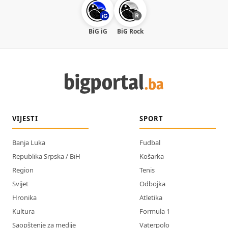
BiG iG
BiG Rock
VIJESTI
SPORT
Banja Luka
Fudbal
Republika Srpska / BiH
Košarka
Region
Tenis
Svijet
Odbojka
Hronika
Atletika
Kultura
Formula 1
Saopštenje za medije
Vaterpolo