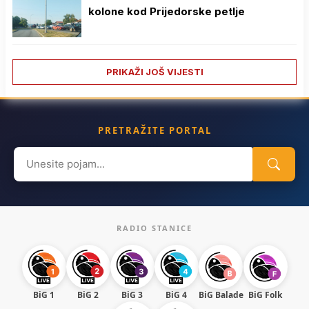
kolone kod Prijedorske petlje
PRIKAŽI JOŠ VIJESTI
PRETRAŽITE PORTAL
Search
for:
RADIO STANICE
BiG 1
BiG 2
BiG 3
BiG 4
BiG Balade
BiG Folk