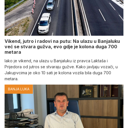
Vikend, jutro i radovi na putu: Na ulazu u Banjaluku
već se stvara gužva, evo gdje je kolona duga 700
metara
Iako je vikend, na ulazu u Banjaluku iz pravca Laktaša i
Prijedora od jutros se stvaraju gužve. Kako javljaju vozači, u
Jakupvcima je oko 10 sati je kolona vozila bila duga 700
metara.
BANJA LUKA