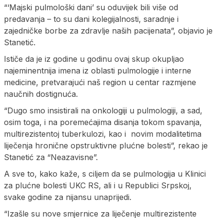
“‘Majski pulmološki dani’ su oduvijek bili više od
predavanja – to su dani kolegijalnosti, saradnje i
zajedničke borbe za zdravlje naših pacijenata”, objavio je
Stanetić.
Ističe da je iz godine u godinu ovaj skup okupljao
najeminentnija imena iz oblasti pulmologije i interne
medicine, pretvarajući naš region u centar razmjene
naučnih dostignuća.
“Dugo smo insistirali na onkologiji u pulmologiji, a sad,
osim toga, i na poremećajima disanja tokom spavanja,
multirezistentoj tuberkulozi, kao i novim modalitetima
liječenja hronične opstruktivne plućne bolesti”, rekao je
Stanetić za “Neazavisne”.
A sve to, kako kaže, s ciljem da se pulmologija u Klinici
za plućne bolesti UKC RS, ali i u Republici Srpskoj,
svake godine za nijansu unaprijedi.
“Izašle su nove smjernice za liječenje multirezistente