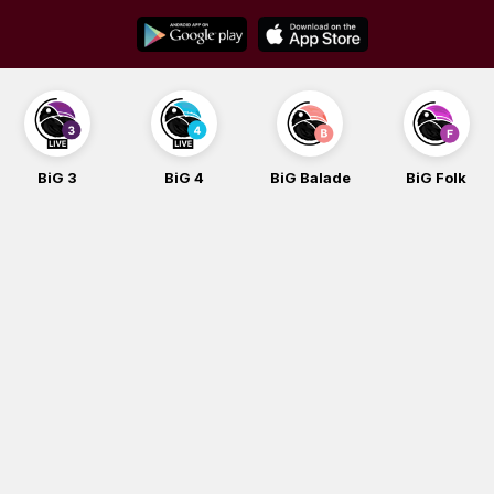
Skip
to
content
BiG 3
BiG 4
BiG Balade
BiG Folk