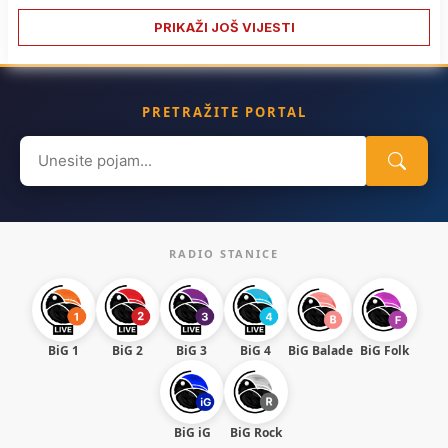
PRIKAŽI JOŠ VIJESTI
PRETRAŽITE PORTAL
Search
for:
RADIO STANICE
BiG 1
BiG 2
BiG 3
BiG 4
BiG Balade
BiG Folk
BiG iG
BiG Rock