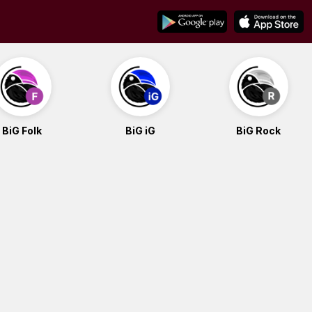
BiG Folk
BiG iG
BiG Rock