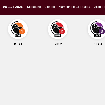
Skip
06. Aug 2026.
Marketing BIG Radio
Marketing BiGportal.ba
Mi smo 
to
content
BiG 1
BiG 2
BiG 3