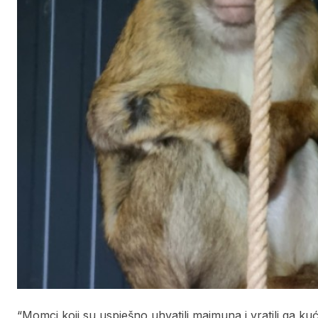
“Momci koji su uspješno uhvatili majmuna i vratili ga ku