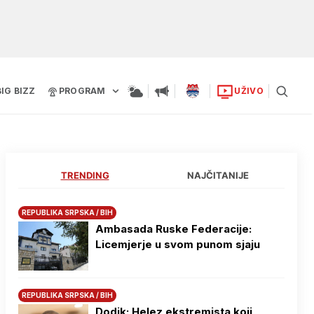
BIG BIZZ
PROGRAM
UŽIVO
TRENDING
NAJČITANIJE
REPUBLIKA SRPSKA / BIH
Ambasada Ruske Federacije:
Licemjerje u svom punom sjaju
REPUBLIKA SRPSKA / BIH
Dodik: Helez ekstremista koji