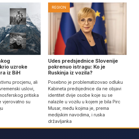
REGION
Udes predsjednice Slovenije
skog
pokrenuo istragu: Ko je
krio uzroke
Ruskinja iz vozila?
ra iz BiH
Posebno je problematizovao odluku
tivnu procjenu, ali
Kabineta predsjednice da ne objavi
vremenski uslovi,
identitet dvije osobe koje su se
mosferskog pritiska
nalazile u vozilu u kojem je bila Pirc
e vjerovatno su
Musar, među kojima je, prema
gu
medijskim navodima, i ruska
državljanka