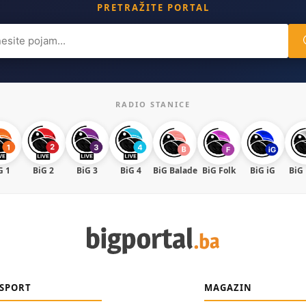
PRETRAŽITE PORTAL
ch
RADIO STANICE
G 1
BiG 2
BiG 3
BiG 4
BiG Balade
BiG Folk
BiG iG
BiG
SPORT
MAGAZIN