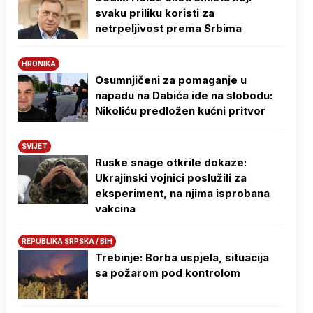
svaku priliku koristi za
netrpeljivost prema Srbima
HRONIKA
Osumnjičeni za pomaganje u
napadu na Dabića ide na slobodu:
Nikoliću predložen kućni pritvor
SVIJET
Ruske snage otkrile dokaze:
Ukrajinski vojnici poslužili za
eksperiment, na njima isprobana
vakcina
REPUBLIKA SRPSKA / BIH
Trebinje: Borba uspjela, situacija
sa požarom pod kontrolom