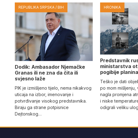
REPUBLIKA SRPSKA / BIH
HRONIKA
Predstavnik ru
ministarstva ot
Dodik: Ambasador Njemačke
pogibije planina
Granas ili ne zna da čita ili
svjesno laže
Teško je dati objek
PIK je izmišljeno tijelo, nema nikakvog
po mom mišljenju, 
uticaja na izbor, imenovanje i
nagla promjena at
potvrđivanje visokog predstavnika.
i niske temperatur
Biraju ga strane potpisnice
odigrali veliku ulo
Dejtonskog…