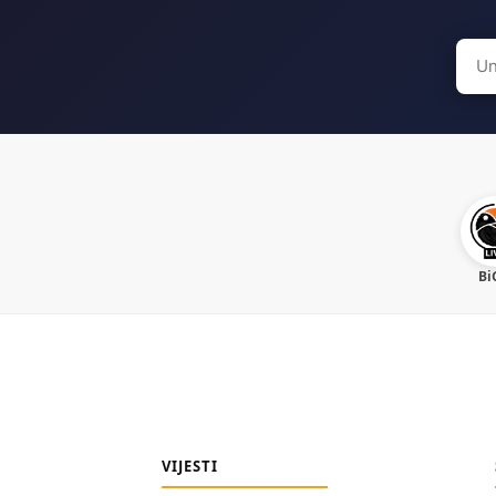
Sear
for:
Bi
VIJESTI