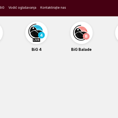
BiG
Vodič oglašavanja
Kontaktirajte nas
BiG 4
BiG Balade