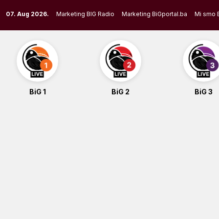
Skip
07. Aug 2026.
Marketing BIG Radio
Marketing BiGportal.ba
Mi smo 
to
content
BiG 1
BiG 2
BiG 3