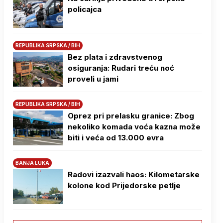
policajca
REPUBLIKA SRPSKA / BIH
Bez plata i zdravstvenog
osiguranja: Rudari treću noć
proveli u jami
REPUBLIKA SRPSKA / BIH
Oprez pri prelasku granice: Zbog
nekoliko komada voća kazna može
biti i veća od 13.000 evra
BANJA LUKA
Radovi izazvali haos: Kilometarske
kolone kod Prijedorske petlje