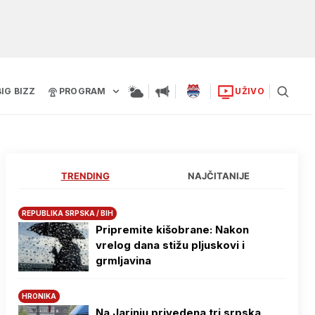
BIG BIZZ
PROGRAM
UŽIVO
TRENDING
NAJČITANIJE
REPUBLIKA SRPSKA / BIH
Pripremite kišobrane: Nakon
vrelog dana stižu pljuskovi i
grmljavina
HRONIKA
Na Јarinju privedena tri srpska