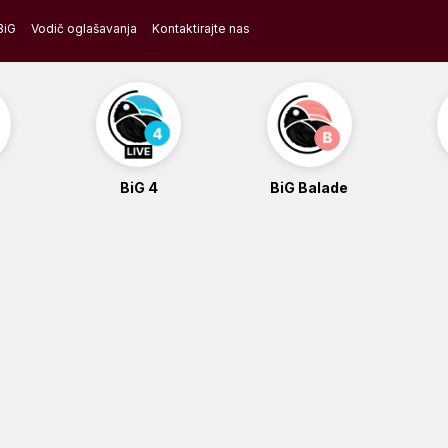
BiG
Vodič oglašavanja
Kontaktirajte nas
BiG 4
BiG Balade