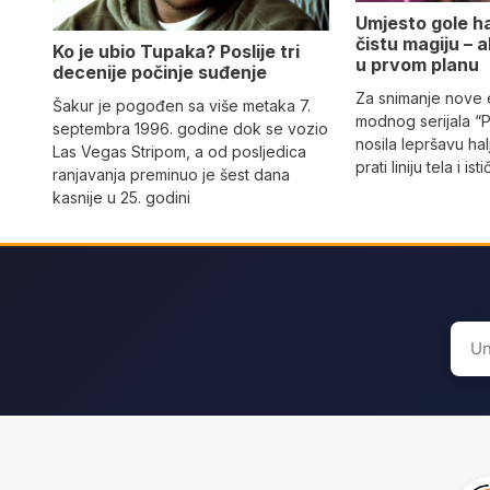
Umjesto gole hal
čistu magiju – al
Ko je ubio Tupaka? Poslije tri
u prvom planu
decenije počinje suđenje
Za snimanje nove
Šakur je pogođen sa više metaka 7.
modnog serijala “
septembra 1996. godine dok se vozio
nosila lepršavu hal
Las Vegas Stripom, a od posljedica
prati liniju tela i ist
ranjavanja preminuo je šest dana
kasnije u 25. godini
Sear
for: