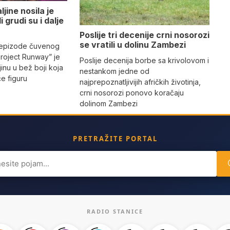
jine nosila je
i grudi su i dalje
Poslije tri decenije crni nosorozi
se vratili u dolinu Zambezi
 epizode čuvenog
Project Runway” je
Poslije decenija borbe sa krivolovom i
jinu u bež boji koja
nestankom jedne od
iče figuru
najprepoznatljivijih afričkih životinja,
crni nosorozi ponovo koračaju
dolinom Zambezi
PRETRAŽITE PORTAL
ch
RADIO STANICE