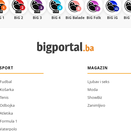
G 1
BiG 2
BiG 3
BiG 4
BiG Balade
BiG Folk
BiG iG
BiG
SPORT
MAGAZIN
Fudbal
Ljubav i seks
Košarka
Moda
Tenis
ShowBiz
Odbojka
Zanimljivo
Atletika
Formula 1
Vaterpolo