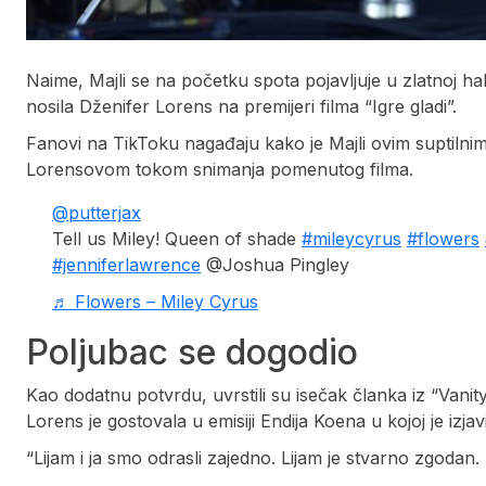
Naime, Majli se na početku spota pojavljuje u zlatnoj ha
nosila Dženifer Lorens na premijeri filma “Igre gladi”.
Fanovi na TikToku nagađaju kako je Majli ovim suptilni
Lorensovom tokom snimanja pomenutog filma.
@putterjax
Tell us Miley! Queen of shade
#mileycyrus
#flowers
#jenniferlawrence
@Joshua Pingley
♬ Flowers – Miley Cyrus
Poljubac se dogodio
Kao dodatnu potvrdu, uvrstili su isečak članka iz “Vanit
Lorens je gostovala u emisiji Endija Koena u kojoj je izja
“Lijam i ja smo odrasli zajedno. Lijam je stvarno zgodan. 