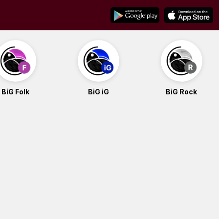
BiG Folk
BiG iG
BiG Rock