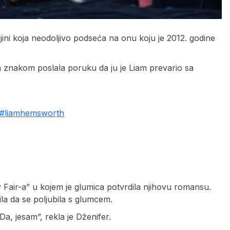
ljini koja neodoljivo podseća na onu koju je 2012. godine
m znakom poslala poruku da ju je Liam prevario sa
#liamhemsworth
y Fair-a” u kojem je glumica potvrdila njihovu romansu.
vila da se poljubila s glumcem.
Da, jesam”, rekla je Dženifer.