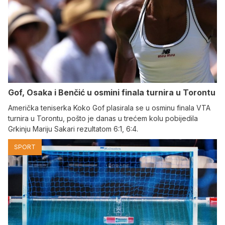
Gof, Osaka i Benčić u osmini finala turnira u Torontu
Američka teniserka Koko Gof plasirala se u osminu finala VTA
turnira u Torontu, pošto je danas u trećem kolu pobijedila
Grkinju Mariju Sakari rezultatom 6:1, 6:4.
SPORT