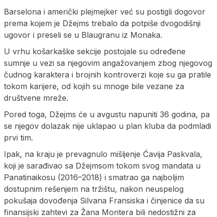
Barselona i američki plejmejker već su postigli dogovor
prema kojem je Džejms trebalo da potpiše dvogodišnji
ugovor i preseli se u Blaugranu iz Monaka.
U vrhu košarkaške sekcije postojale su određene
sumnje u vezi sa njegovim angažovanjem zbog njegovog
čudnog karaktera i brojnih kontroverzi koje su ga pratile
tokom karijere, od kojih su mnoge bile vezane za
društvene mreže.
Pored toga, Džejms će u avgustu napuniti 36 godina, pa
se njegov dolazak nije uklapao u plan kluba da podmladi
prvi tim.
Ipak, na kraju je prevagnulo mišljenje Ćavija Paskvala,
koji je sarađivao sa Džejmsom tokom svog mandata u
Panatinaikosu (2016–2018) i smatrao ga najboljim
dostupnim rešenjem na tržištu, nakon neuspelog
pokušaja dovođenja Silvana Fransiska i činjenice da su
finansijski zahtevi za Žana Montera bili nedostižni za