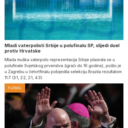
Mladi vaterpolisti Srbije u polufinalu SP, slijedi duel
protiv Hrvatske
Mlada muška vaterpolo reprezentacija Srbije plasirala se u
polufinale Svjetskog prvenstva (igrači do 16 godina), pošto je
u Zagrebu u četvrtfinalu pobijedila selekciju Brazila rezultatom
11:7 (3:1, 2:2, 2:1, 4:3).
FUDBAL