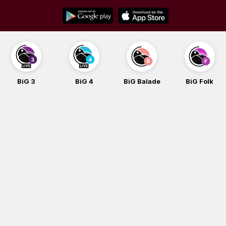
Skip
to
content
BiG 3
BiG 4
BiG Balade
BiG Folk