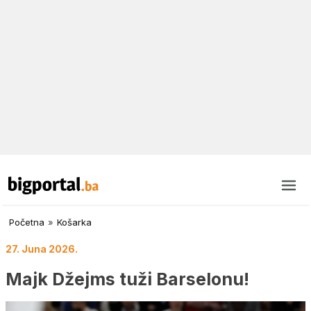
Početna
»
Košarka
27. Juna 2026.
Majk Džejms tuži Barselonu!