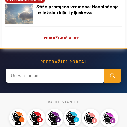
Stiže promjena vremena: Naoblačenje
uz lokalnu kišu i pljuskove
PRIKAŽI JOŠ VIJESTI
PRETRAŽITE PORTAL
Search
for:
RADIO STANICE