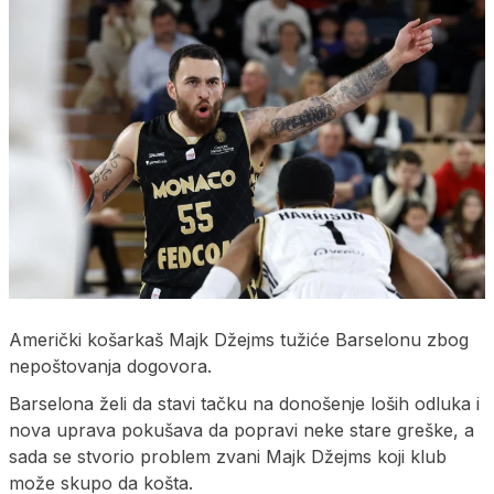
Američki košarkaš Majk Džejms tužiće Barselonu zbog
nepoštovanja dogovora.
Barselona želi da stavi tačku na donošenje loših odluka i
nova uprava pokušava da popravi neke stare greške, a
sada se stvorio problem zvani Majk Džejms koji klub
može skupo da košta.