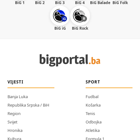
BiG 1
BiG 2
BiG 3
BiG 4
BiG Balade
BiG Folk
BiG iG
BiG Rock
VIJESTI
SPORT
Banja Luka
Fudbal
Republika Srpska / BiH
Košarka
Region
Tenis
Svijet
Odbojka
Hronika
Atletika
Kultura
Formula 1