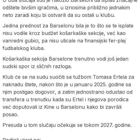
odštete bivšim igračima, u iznosima približno jednakim
neto zaradi koju bi ostvarili da su ostali u klubu.
Jedina prednost za Barselonu bila je to što se te isplate
nisu vodile kroz budžet košarkaške sekcije, već kao
vanredni gubici, pa nisu uticale na finansijski fer-plej
fudbalskog kluba.
Košarkaška sekcija Barselone trenutno vodi još jedan
sudski spor iz sličnih razloga.
Klub će se na sudu suočiti sa tužbom Tomasa Ertela za
naknadu štete, nakon što je u januaru 2025. godine sa
njim postigao dogovor, a zatim jednostrano odustao od
transfera u trenutku kada su Ertel i njegova porodica
već doputovali iz Kine u Barselonu kako bi završili
posao.
Presuda u tom slučaju očekuje se tokom 2027. godine.
Podijeli vijest na: