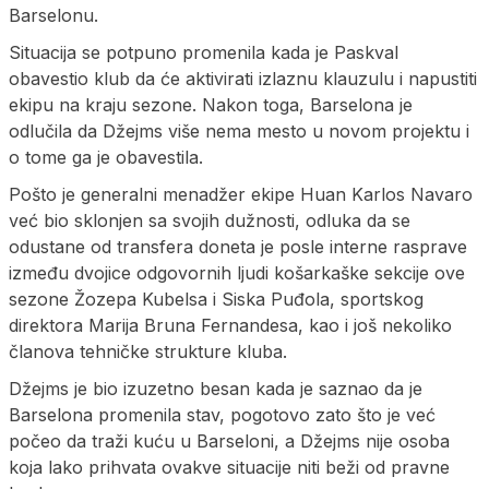
Barselonu.
Situacija se potpuno promenila kada je Paskval
obavestio klub da će aktivirati izlaznu klauzulu i napustiti
ekipu na kraju sezone. Nakon toga, Barselona je
odlučila da Džejms više nema mesto u novom projektu i
o tome ga je obavestila.
Pošto je generalni menadžer ekipe Huan Karlos Navaro
već bio sklonjen sa svojih dužnosti, odluka da se
odustane od transfera doneta je posle interne rasprave
između dvojice odgovornih ljudi košarkaške sekcije ove
sezone Žozepa Kubelsa i Siska Puđola, sportskog
direktora Marija Bruna Fernandesa, kao i još nekoliko
članova tehničke strukture kluba.
Džejms je bio izuzetno besan kada je saznao da je
Barselona promenila stav, pogotovo zato što je već
počeo da traži kuću u Barseloni, a Džejms nije osoba
koja lako prihvata ovakve situacije niti beži od pravne