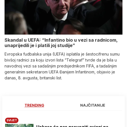
Skandal u UEFA: “Infantino bio u vezi sa radnicom,
unaprijedili je i platili joj studije”
Evropska fudbalska unija (UEFA) isplatila je šestocifrenu sumu
bivšoj radnici za koju izvori lista “Telegraf” tvrde da je bila u
navodnoj vezi sa sadašnjim predsjednikom FIFA, a tadašnjim
generalnim sekretarom UEFA Đanijem Infantinom, objavio je
danas, 8. avgusta, britanski list.
TRENDING
NAJČITANIJE
SVIJET
Uskoro će nas prevoziti avioni na