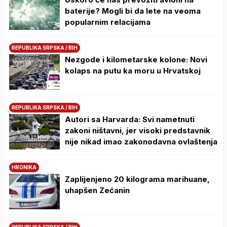
baterije? Mogli bi da lete na veoma
popularnim relacijama
REPUBLIKA SRPSKA / BIH
Nezgode i kilometarske kolone: Novi
kolaps na putu ka moru u Hrvatskoj
REPUBLIKA SRPSKA / BIH
Autori sa Harvarda: Svi nametnuti
zakoni ništavni, jer visoki predstavnik
nije nikad imao zakonodavna ovlaštenja
HRONIKA
Zaplijenjeno 20 kilograma marihuane,
uhapšen Zećanin
REPUBLIKA SRPSKA / BIH