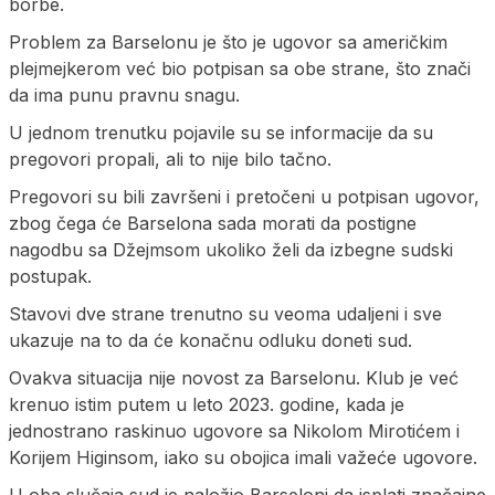
borbe.
Problem za Barselonu je što je ugovor sa američkim
plejmejkerom već bio potpisan sa obe strane, što znači
da ima punu pravnu snagu.
U jednom trenutku pojavile su se informacije da su
pregovori propali, ali to nije bilo tačno.
Pregovori su bili završeni i pretočeni u potpisan ugovor,
zbog čega će Barselona sada morati da postigne
nagodbu sa Džejmsom ukoliko želi da izbegne sudski
postupak.
Stavovi dve strane trenutno su veoma udaljeni i sve
ukazuje na to da će konačnu odluku doneti sud.
Ovakva situacija nije novost za Barselonu. Klub je već
krenuo istim putem u leto 2023. godine, kada je
jednostrano raskinuo ugovore sa Nikolom Mirotićem i
Korijem Higinsom, iako su obojica imali važeće ugovore.
U oba slučaja sud je naložio Barseloni da isplati značajne