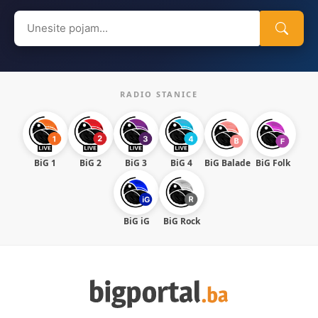
Search
for:
RADIO STANICE
BiG 1
BiG 2
BiG 3
BiG 4
BiG Balade
BiG Folk
BiG iG
BiG Rock