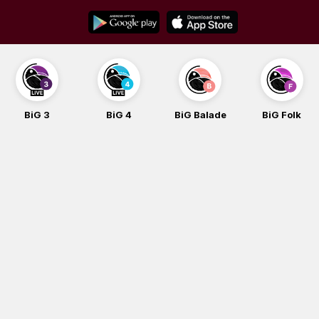
Skip
to
content
BiG 4
BiG Balade
BiG Folk
BiG iG