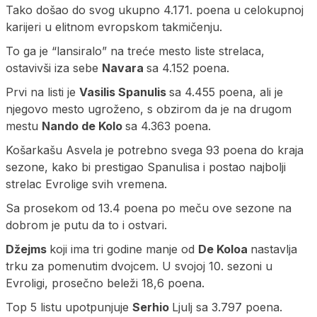
Tako došao do svog ukupno 4.171. poena u celokupnoj
karijeri u elitnom evropskom takmičenju.
To ga je “lansiralo” na treće mesto liste strelaca,
ostavivši iza sebe
Navara
sa 4.152 poena.
Prvi na listi je
Vasilis Spanulis
sa 4.455 poena, ali je
njegovo mesto ugroženo, s obzirom da je na drugom
mestu
Nando de Kolo
sa 4.363 poena.
Košarkašu Asvela je potrebno svega 93 poena do kraja
sezone, kako bi prestigao Spanulisa i postao najbolji
strelac Evrolige svih vremena.
Sa prosekom od 13.4 poena po meču ove sezone na
dobrom je putu da to i ostvari.
Džejms
koji ima tri godine manje od
De Koloa
nastavlja
trku za pomenutim dvojcem. U svojoj 10. sezoni u
Evroligi, prosečno beleži 18,6 poena.
Top 5 listu upotpunjuje
Serhio
Ljulj sa 3.797 poena.