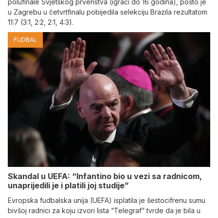
polufinale Svjetskog prvenstva (igrači do 16 godina), pošto je
u Zagrebu u četvrtfinalu pobijedila selekciju Brazila rezultatom
11:7 (3:1, 2:2, 2:1, 4:3).
FUDBAL
Skandal u UEFA: “Infantino bio u vezi sa radnicom,
unaprijedili je i platili joj studije”
Evropska fudbalska unija (UEFA) isplatila je šestocifrenu sumu
bivšoj radnici za koju izvori lista “Telegraf” tvrde da je bila u