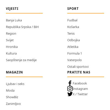
VIJESTI
SPORT
Banja Luka
Fudbal
Republika Srpska / BiH
Košarka
Region
Tenis
Svijet
Odbojka
Hronika
Atletika
Kultura
Formula 1
Saopštenje za medije
Vaterpolo
Ostali sportovi
MAGAZIN
PRATITE NAS
Facebook
Ljubav i seks
Instagram
Moda
X / Twitter
ShowBiz
Zanimljivo