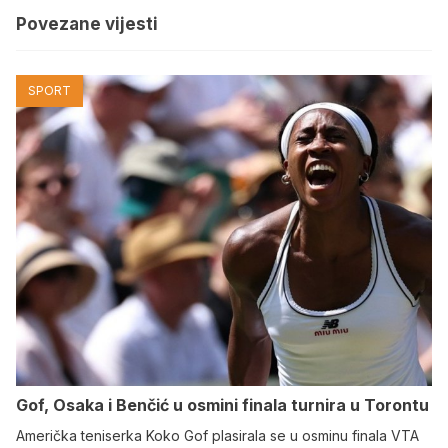
Povezane vijesti
SPORT
Gof, Osaka i Benčić u osmini finala turnira u Torontu
Američka teniserka Koko Gof plasirala se u osminu finala VTA