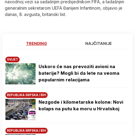
navodnoj vezi sa sadašnjim predsjednikom FIFA, a tadašnjim
generalnim sekretarom UEFA Đanijem Infantinom, objavio je
danas, 8. avgusta, britanski list.
TRENDING
NAJČITANIJE
SVIJET
Uskoro će nas prevoziti avioni na
baterije? Mogli bi da lete na veoma
popularnim relacijama
REPUBLIKA SRPSKA / BIH
Nezgode i kilometarske kolone: Novi
kolaps na putu ka moru u Hrvatskoj
REPUBLIKA SRPSKA / BIH