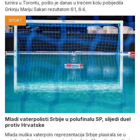
turnira u Torontu, pošto je danas u trećem kolu pobijedila
Grkinju Mariju Sakari rezultatom 6:1, 6:4.
SPORT
Mladi vaterpolisti Srbije u polufinalu SP, slijedi duel
protiv Hrvatske
Mlada muška vaterpolo reprezentacija Srbije plasirala se u