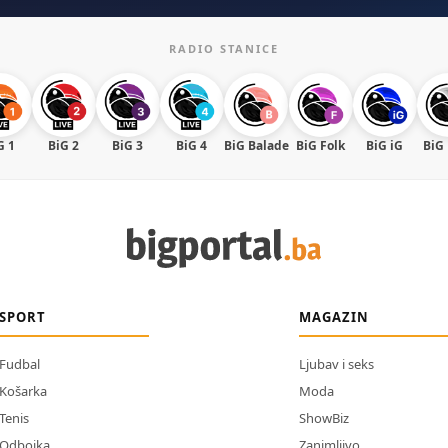
RADIO STANICE
G 1
BiG 2
BiG 3
BiG 4
BiG Balade
BiG Folk
BiG iG
BiG
SPORT
MAGAZIN
Fudbal
Ljubav i seks
Košarka
Moda
Tenis
ShowBiz
Odbojka
Zanimljivo