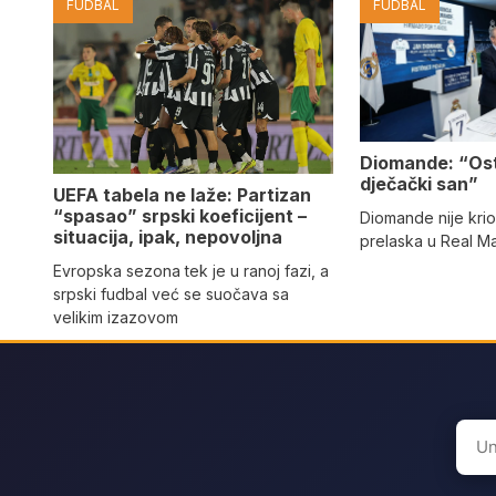
FUDBAL
FUDBAL
Diomande: “Os
dječački san”
UEFA tabela ne laže: Partizan
“spasao” srpski koeficijent –
Diomande nije kri
situacija, ipak, nepovoljna
prelaska u Real M
Evropska sezona tek je u ranoj fazi, a
srpski fudbal već se suočava sa
velikim izazovom
Sear
for: