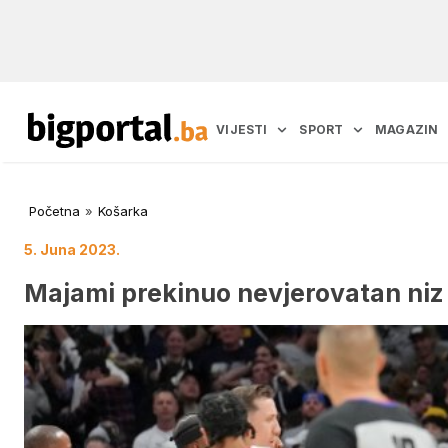
VIJESTI
SPORT
MAGAZIN
Početna
»
Košarka
5. Juna 2023.
Majami prekinuo nevjerovatan ni