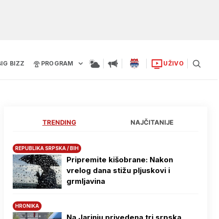
BIG BIZZ
PROGRAM
UŽIVO
TRENDING
NAJČITANIJE
REPUBLIKA SRPSKA / BIH
Pripremite kišobrane: Nakon
vrelog dana stižu pljuskovi i
grmljavina
HRONIKA
Na Јarinju privedena tri srpska