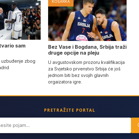
KOŠARKA
tvario sam
Bez Vase i Bogdana, Srbija traži
druge opcije na pleju
o uzbuđenje zbog
U avgustovskom prozoru kvalifikacija
adrid
za Svjetsko prvenstvo Srbija će još
jednom biti bez svojih glavnih
orgaizatora igre.
PRETRAŽITE PORTAL
ch