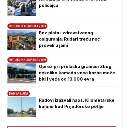
policajca
REPUBLIKA SRPSKA / BIH
Bez plata i zdravstvenog
osiguranja: Rudari treću noć
proveli u jami
REPUBLIKA SRPSKA / BIH
Oprez pri prelasku granice: Zbog
nekoliko komada voća kazna može
biti i veća od 13.000 evra
BANJA LUKA
Radovi izazvali haos: Kilometarske
kolone kod Prijedorske petlje