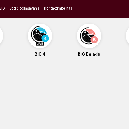
BiG
Vodič oglašavanja
Kontaktirajte nas
BiG 4
BiG Balade