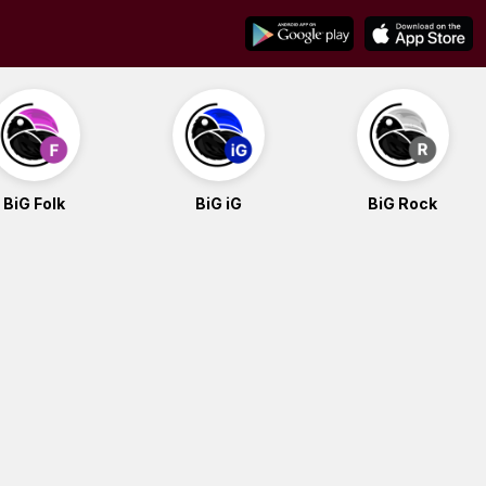
BiG Folk
BiG iG
BiG Rock