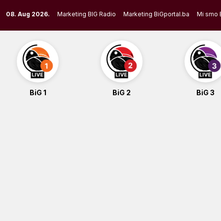
Skip
08. Aug 2026.
Marketing BIG Radio
Marketing BiGportal.ba
Mi smo 
to
content
BiG 1
BiG 2
BiG 3