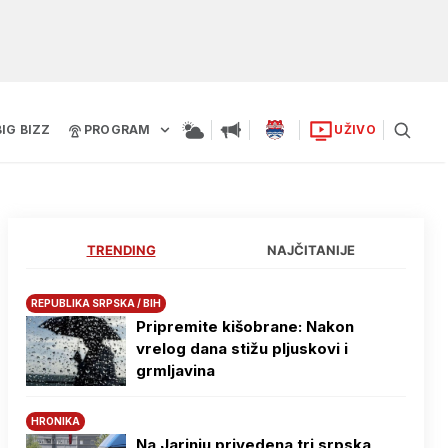
BIG BIZZ
PROGRAM
UŽIVO
TRENDING
NAJČITANIJE
REPUBLIKA SRPSKA / BIH
Pripremite kišobrane: Nakon
vrelog dana stižu pljuskovi i
grmljavina
HRONIKA
Na Јarinju privedena tri srpska