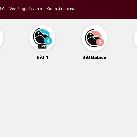
BiG
Vodič oglašavanja
Kontaktirajte nas
BiG 4
BiG Balade