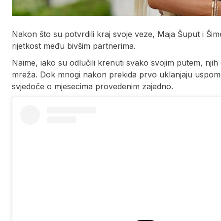
Nakon što su potvrdili kraj svoje veze, Maja Šuput i Šime
rijetkost među bivšim partnerima.
Naime, iako su odlučili krenuti svako svojim putem, njih 
mreža. Dok mnogi nakon prekida prvo uklanjaju uspomene
svjedoče o mjesecima provedenim zajedno.