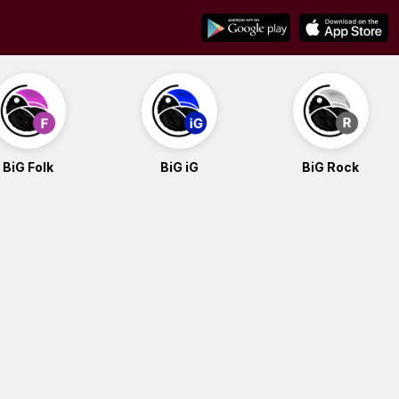
BiG Folk
BiG iG
BiG Rock