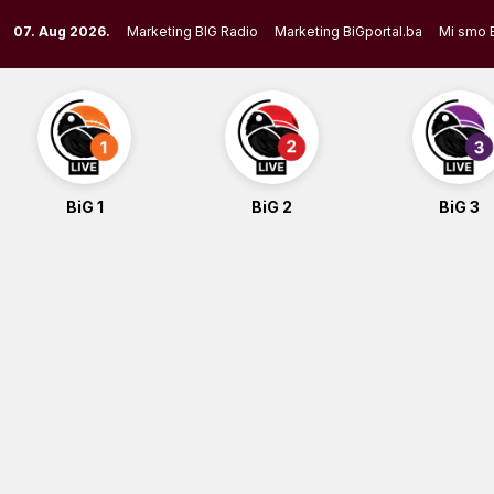
Skip
07. Aug 2026.
Marketing BIG Radio
Marketing BiGportal.ba
Mi smo 
to
content
BiG 1
BiG 2
BiG 3