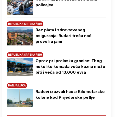
policajca
REPUBLIKA SRPSKA / BIH
Bez plata i zdravstvenog
osiguranja: Rudari treću noć
proveli u jami
REPUBLIKA SRPSKA / BIH
Oprez pri prelasku granice: Zbog
nekoliko komada voća kazna može
biti i veća od 13.000 evra
BANJA LUKA
Radovi izazvali haos: Kilometarske
kolone kod Prijedorske petlje