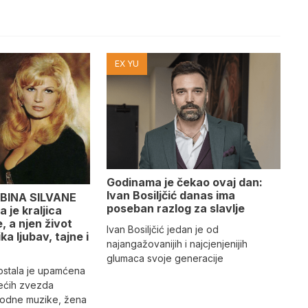
EX YU
Godinama je čekao ovaj dan:
Ivan Bosiljčić danas ima
BINA SILVANE
poseban razlog za slavlje
 je kraljica
 a njen život
Ivan Bosiljčić jedan je od
ika ljubav, tajne i
najangažovanijih i najcjenjenijih
glumaca svoje generacije
 ostala je upamćena
ećih zvezda
rodne muzike, žena