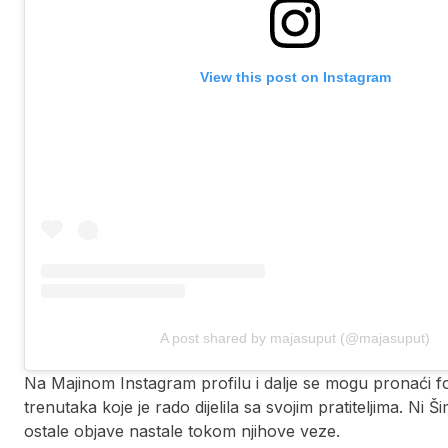
View this post on Instagram
A post shared by majasuput (@majasuput)
Na Majinom Instagram profilu i dalje se mogu pronaći fo
trenutaka koje je rado dijelila sa svojim pratiteljima. Ni
ostale objave nastale tokom njihove veze.