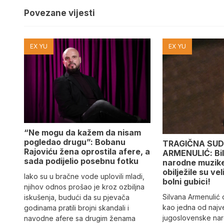
Povezane vijesti
EX YU
EX YU
“Ne mogu da kažem da nisam
pogledao drugu”: Bobanu
TRAGIČNA SUD
Rajoviću žena oprostila afere, a
ARMENULIĆ: Bila
sada podijelio posebnu fotku
narodne muzike,
obilježile su vel
Iako su u bračne vode uplovili mladi,
bolni gubici!
njihov odnos prošao je kroz ozbiljna
Silvana Armenulić
iskušenja, budući da su pjevača
kao jedna od najv
godinama pratili brojni skandali i
jugoslovenske na
navodne afere sa drugim ženama