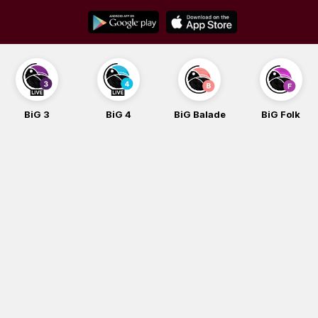
Skip
to
content
BiG 3
BiG 4
BiG Balade
BiG Folk