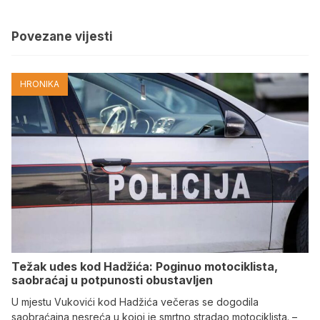
Povezane vijesti
HRONIKA
Težak udes kod Hadžića: Poginuo motociklista,
saobraćaj u potpunosti obustavljen
U mjestu Vukovići kod Hadžića večeras se dogodila
saobraćajna nesreća u kojoj je smrtno stradao motociklista. –