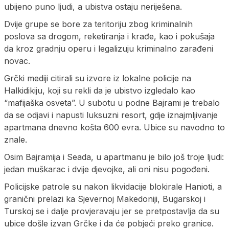
ubijeno puno ljudi, a ubistva ostaju neriješena.
Dvije grupe se bore za teritoriju zbog kriminalnih
poslova sa drogom, reketiranja i krađe, kao i pokušaja
da kroz gradnju operu i legalizuju kriminalno zarađeni
novac.
Grčki mediji citirali su izvore iz lokalne policije na
Halkidikiju, koji su rekli da je ubistvo izgledalo kao
“mafijaška osveta”. U subotu u podne Bajrami je trebalo
da se odjavi i napusti luksuzni resort, gdje iznajmljivanje
apartmana dnevno košta 600 evra. Ubice su navodno to
znale.
Osim Bajramija i Seada, u apartmanu je bilo još troje ljudi:
jedan muškarac i dvije djevojke, ali oni nisu pogođeni.
Policijske patrole su nakon likvidacije blokirale Hanioti, a
granični prelazi ka Sjevernoj Makedoniji, Bugarskoj i
Turskoj se i dalje provjeravaju jer se pretpostavlja da su
ubice došle izvan Grčke i da će pobjeći preko granice.