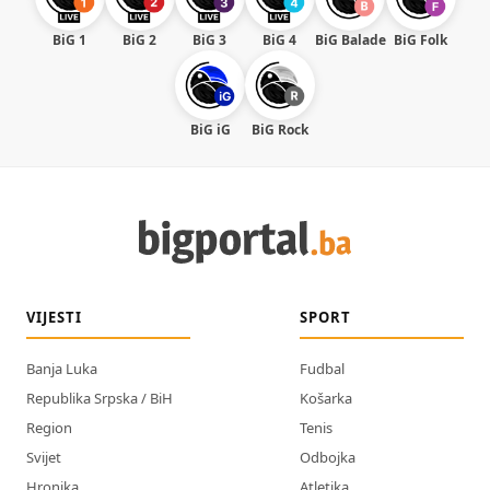
BiG 1
BiG 2
BiG 3
BiG 4
BiG Balade
BiG Folk
BiG iG
BiG Rock
VIJESTI
SPORT
Banja Luka
Fudbal
Republika Srpska / BiH
Košarka
Region
Tenis
Svijet
Odbojka
Hronika
Atletika