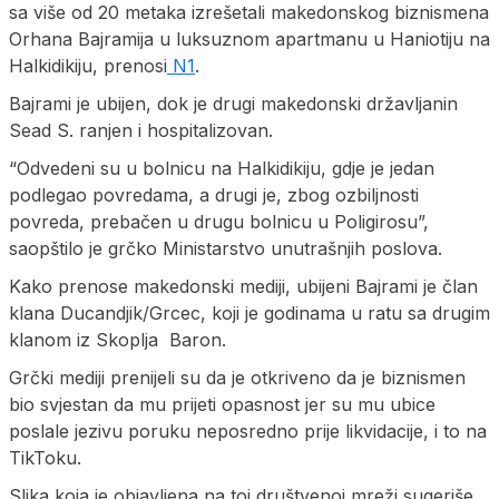
sa više od 20 metaka izrešetali makedonskog biznismena
Orhana Bajramija u luksuznom apartmanu u Haniotiju na
Halkidikiju, prenosi
N1
.
Bajrami je ubijen, dok je drugi makedonski državljanin
Sead S. ranjen i hospitalizovan.
“Odvedeni su u bolnicu na Halkidikiju, gdje je jedan
podlegao povredama, a drugi je, zbog ozbiljnosti
povreda, prebačen u drugu bolnicu u Poligirosu”,
saopštilo je grčko Ministarstvo unutrašnjih poslova.
Kako prenose makedonski mediji, ubijeni Bajrami je član
klana Ducandjik/Grcec, koji je godinama u ratu sa drugim
klanom iz Skoplja Baron.
Grčki mediji prenijeli su da je otkriveno da je biznismen
bio svjestan da mu prijeti opasnost jer su mu ubice
poslale jezivu poruku neposredno prije likvidacije, i to na
TikToku.
Slika koja je objavljena na toj društvenoj mreži sugeriše