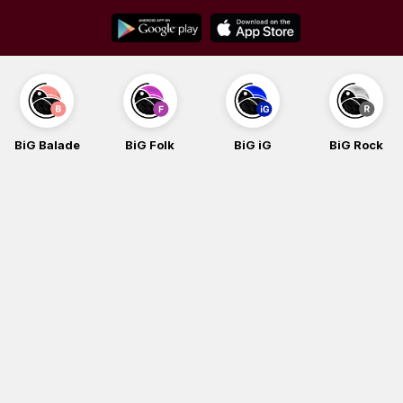
Skip
to
content
BiG Balade
BiG Folk
BiG iG
BiG Rock