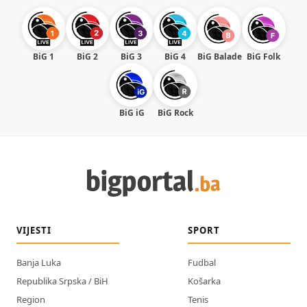
BiG 1
BiG 2
BiG 3
BiG 4
BiG Balade
BiG Folk
BiG iG
BiG Rock
VIJESTI
SPORT
Banja Luka
Fudbal
Republika Srpska / BiH
Košarka
Region
Tenis