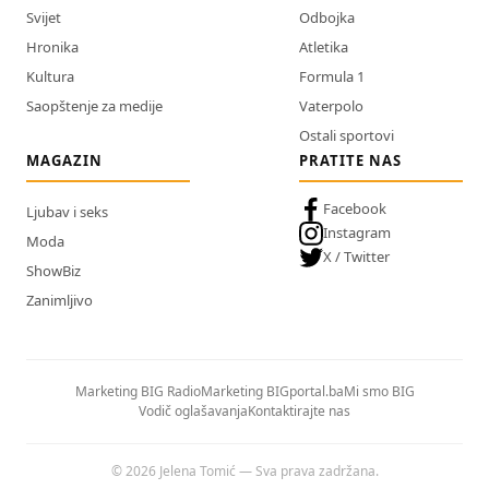
Svijet
Odbojka
Hronika
Atletika
Kultura
Formula 1
Saopštenje za medije
Vaterpolo
Ostali sportovi
MAGAZIN
PRATITE NAS
Facebook
Ljubav i seks
Instagram
Moda
X / Twitter
ShowBiz
Zanimljivo
Marketing BIG Radio
Marketing BIGportal.ba
Mi smo BIG
Vodič oglašavanja
Kontaktirajte nas
© 2026 Jelena Tomić — Sva prava zadržana.