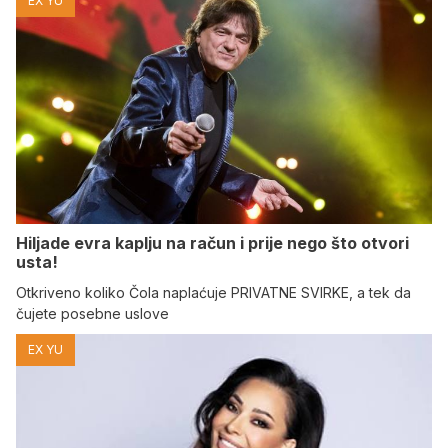
EX YU
Hiljade evra kaplju na račun i prije nego što otvori
usta!
Otkriveno koliko Čola naplaćuje PRIVATNE SVIRKE, a tek da
čujete posebne uslove
EX YU