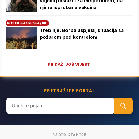
vojnici poslužili za eksperiment, na
njima isprobana vakcina
REPUBLIKA SRPSKA / BIH
Trebinje: Borba uspjela, situacija sa
požarom pod kontrolom
PRIKAŽI JOŠ VIJESTI
PRETRAŽITE PORTAL
Search
for:
RADIO STANICE