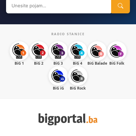
Search
for:
RADIO STANICE
BiG 1
BiG 2
BiG 3
BiG 4
BiG Balade
BiG Folk
BiG iG
BiG Rock