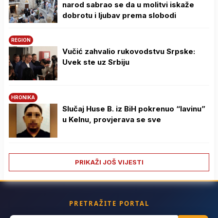
narod sabrao se da u molitvi iskaže
dobrotu i ljubav prema slobodi
REGION
Vučić zahvalio rukovodstvu Srpske:
Uvek ste uz Srbiju
HRONIKA
Slučaj Huse B. iz BiH pokrenuo “lavinu”
u Kelnu, provjerava se sve
PRIKAŽI JOŠ VIJESTI
PRETRAŽITE PORTAL