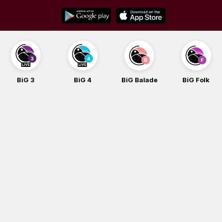
Skip
to
content
BiG 3
BiG 4
BiG Balade
BiG Folk