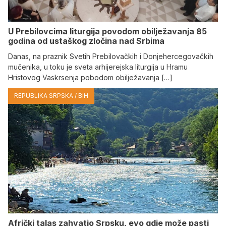
U Prebilovcima liturgija povodom obilježavanja 85
godina od ustaškog zločina nad Srbima
Danas, na praznik Svetih Prebilovačkih i Donjehercegovačkih
mučenika, u toku je sveta arhijerejska liturgija u Hramu
Hristovog Vaskrsenja pobodom obilježavanja […]
REPUBLIKA SRPSKA / BIH
Afrički talas zahvatio Srpsku, evo gdje može pasti