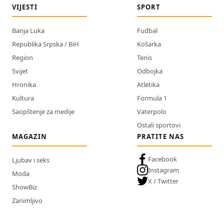
VIJESTI
SPORT
Banja Luka
Fudbal
Republika Srpska / BiH
Košarka
Region
Tenis
Svijet
Odbojka
Hronika
Atletika
Kultura
Formula 1
Saopštenje za medije
Vaterpolo
Ostali sportovi
MAGAZIN
PRATITE NAS
Facebook
Ljubav i seks
Instagram
Moda
X / Twitter
ShowBiz
Zanimljivo