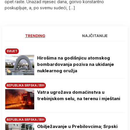
opet raste. Unazad mjesec dana, gorivo konstantno
poskupljuje, a, po svemu sudeći, […]
TRENDING
NAJČITANIJE
SVIJET
Hirošima na godišnjicu atomskog
bombardovanja poziva na ukidanje
nuklearnog oružja
REPUBLIKA SRPSKA / BIH
Vatra ugrožava domaćinstva u
trebinjskom selu, na terenu i mještani
REPUBLIKA SRPSKA / BIH
Obilježavanje u Prebilovcima; Srpski