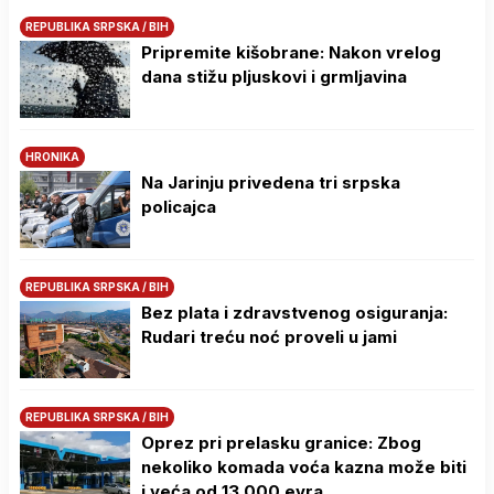
REPUBLIKA SRPSKA / BIH
Pripremite kišobrane: Nakon vrelog
dana stižu pljuskovi i grmljavina
HRONIKA
Na Јarinju privedena tri srpska
policajca
REPUBLIKA SRPSKA / BIH
Bez plata i zdravstvenog osiguranja:
Rudari treću noć proveli u jami
REPUBLIKA SRPSKA / BIH
Oprez pri prelasku granice: Zbog
nekoliko komada voća kazna može biti
i veća od 13.000 evra