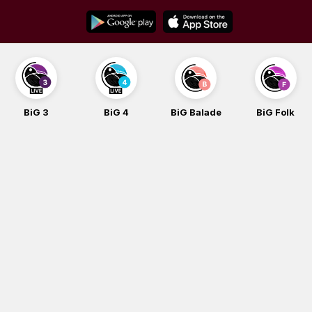
Skip
to
content
BiG 3
BiG 4
BiG Balade
BiG Folk