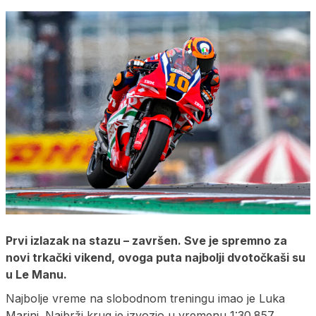
Prvi izlazak na stazu – završen. Sve je spremno za
novi trkački vikend, ovoga puta najbolji dvotočkaši su
u Le Manu.
Najbolje vreme na slobodnom treningu imao je Luka
Marini. Najbrži krug je izvozio u vremenu 1:30.857.