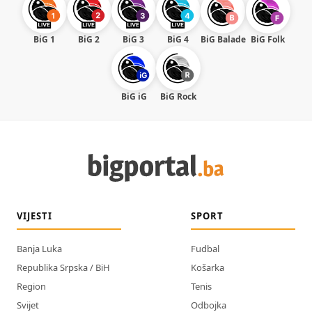
BiG 1
BiG 2
BiG 3
BiG 4
BiG Balade
BiG Folk
BiG iG
BiG Rock
VIJESTI
SPORT
Banja Luka
Fudbal
Republika Srpska / BiH
Košarka
Region
Tenis
Svijet
Odbojka