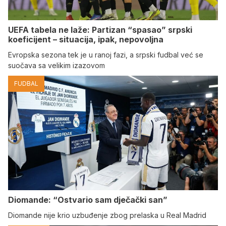
UEFA tabela ne laže: Partizan “spasao” srpski
koeficijent – situacija, ipak, nepovoljna
Evropska sezona tek je u ranoj fazi, a srpski fudbal već se
suočava sa velikim izazovom
FUDBAL
Diomande: “Ostvario sam dječački san”
Diomande nije krio uzbuđenje zbog prelaska u Real Madrid