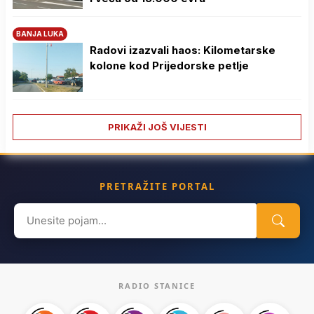
BANJA LUKA
Radovi izazvali haos: Kilometarske
kolone kod Prijedorske petlje
PRIKAŽI JOŠ VIJESTI
PRETRAŽITE PORTAL
Search
for:
RADIO STANICE