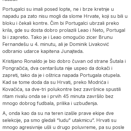
Portugalci su imali posed lopte, ne i brze kretnje u
napadu pa zato nisu mogli da slome Hrvate, koji su bili u
bloku i čekali kontre. Čim bi Portugalci ubrzali preko
krila, gde su dosta dobro prolazili Leao i Neto, Portugal
bi i zapretio. Tako je i Leao omogućio zicer Brunu
Fernandešu u 4. minutu, ali je Dominik Livaković
odbranio udarce kapitena Junajteda.
Kristijano Ronaldo je bio dobro čuvan od strane Šutala i
Pongračića, dva centaršuta nije uspeo da dokači i
zapreti, tako da je i oštrica napada Portugala otupela.
Kad se tome doda da su Hrvati, preko Modrića i
Kovačića, sa dve-tri polukontre bez završnice spustili
ritam rivalu onda se i prvih 45 minuta završilo bez
mnogo dobrog fudbala, prilika i uzbuđenja.
A, onda kao da su na teren izašle prave ekipe dve
selekcije, pa smo gledali “ludu” utakmicu”. Hrvati su
mnogo agresivnije ušli u drugo poluvreme, pa su posle