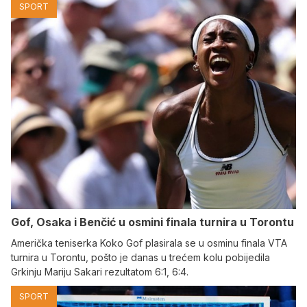
SPORT
Gof, Osaka i Benčić u osmini finala turnira u Torontu
Američka teniserka Koko Gof plasirala se u osminu finala VTA
turnira u Torontu, pošto je danas u trećem kolu pobijedila
Grkinju Mariju Sakari rezultatom 6:1, 6:4.
SPORT