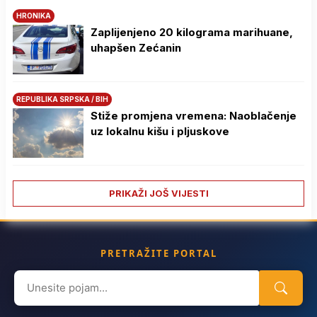
HRONIKA
Zaplijenjeno 20 kilograma marihuane,
uhapšen Zećanin
REPUBLIKA SRPSKA / BIH
Stiže promjena vremena: Naoblačenje
uz lokalnu kišu i pljuskove
PRIKAŽI JOŠ VIJESTI
PRETRAŽITE PORTAL
Search
for: