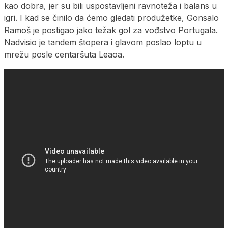
kao dobra, jer su bili uspostavljeni ravnoteža i balans u
igri. I kad se činilo da ćemo gledati produžetke, Gonsalo
Ramoš je postigao jako težak gol za vođstvo Portugala.
Nadvisio je tandem štopera i glavom poslao loptu u
mrežu posle centaršuta Leaoa.