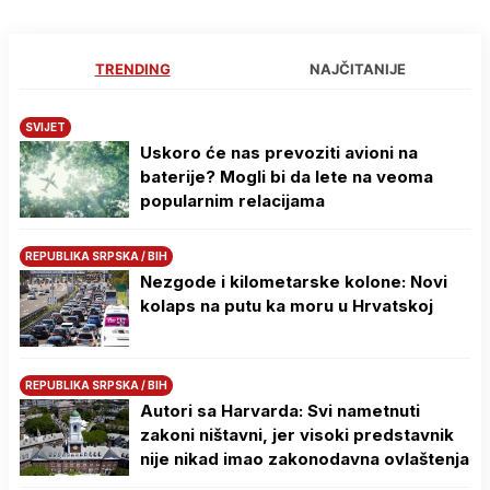
TRENDING
NAJČITANIJE
SVIJET
Uskoro će nas prevoziti avioni na
baterije? Mogli bi da lete na veoma
popularnim relacijama
REPUBLIKA SRPSKA / BIH
Nezgode i kilometarske kolone: Novi
kolaps na putu ka moru u Hrvatskoj
REPUBLIKA SRPSKA / BIH
Autori sa Harvarda: Svi nametnuti
zakoni ništavni, jer visoki predstavnik
nije nikad imao zakonodavna ovlaštenja