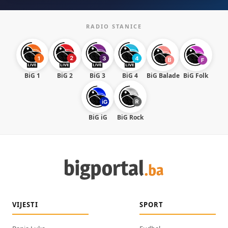
RADIO STANICE
BiG 1
BiG 2
BiG 3
BiG 4
BiG Balade
BiG Folk
BiG iG
BiG Rock
VIJESTI
SPORT