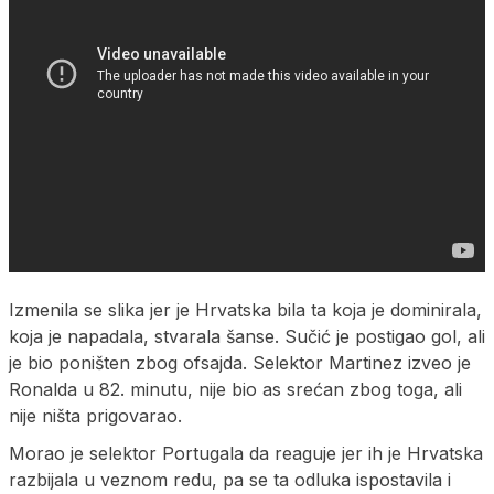
Izmenila se slika jer je Hrvatska bila ta koja je dominirala,
koja je napadala, stvarala šanse. Sučić je postigao gol, ali
je bio poništen zbog ofsajda. Selektor Martinez izveo je
Ronalda u 82. minutu, nije bio as srećan zbog toga, ali
nije ništa prigovarao.
Morao je selektor Portugala da reaguje jer ih je Hrvatska
razbijala u veznom redu, pa se ta odluka ispostavila i