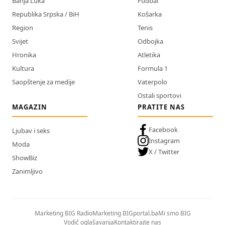
Banja Luka
Fudbal
Republika Srpska / BiH
Košarka
Region
Tenis
Svijet
Odbojka
Hronika
Atletika
Kultura
Formula 1
Saopštenje za medije
Vaterpolo
Ostali sportovi
MAGAZIN
PRATITE NAS
Facebook
Ljubav i seks
Instagram
Moda
X / Twitter
ShowBiz
Zanimljivo
Marketing BIG Radio
Marketing BIGportal.ba
Mi smo BIG
Vodič oglašavanja
Kontaktirajte nas