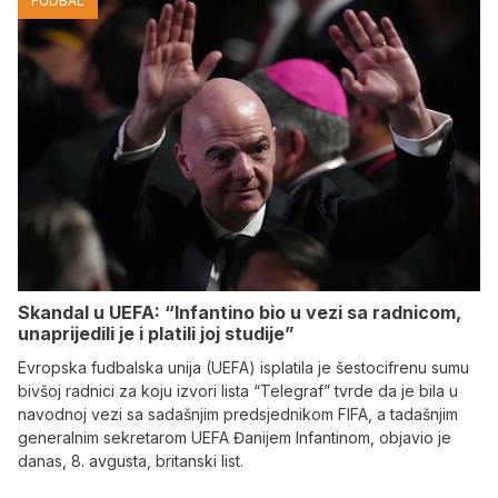
FUDBAL
Skandal u UEFA: “Infantino bio u vezi sa radnicom,
unaprijedili je i platili joj studije”
Evropska fudbalska unija (UEFA) isplatila je šestocifrenu sumu
bivšoj radnici za koju izvori lista “Telegraf” tvrde da je bila u
navodnoj vezi sa sadašnjim predsjednikom FIFA, a tadašnjim
generalnim sekretarom UEFA Đanijem Infantinom, objavio je
danas, 8. avgusta, britanski list.