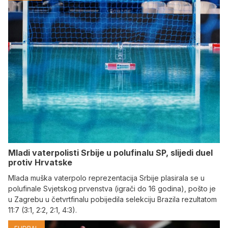
Mladi vaterpolisti Srbije u polufinalu SP, slijedi duel
protiv Hrvatske
Mlada muška vaterpolo reprezentacija Srbije plasirala se u
polufinale Svjetskog prvenstva (igrači do 16 godina), pošto je
u Zagrebu u četvrtfinalu pobijedila selekciju Brazila rezultatom
11:7 (3:1, 2:2, 2:1, 4:3).