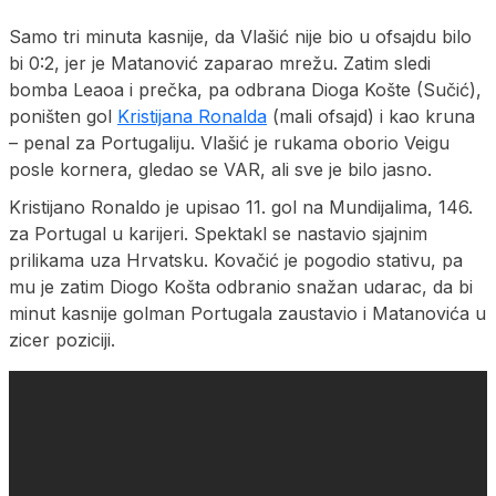
Samo tri minuta kasnije, da Vlašić nije bio u ofsajdu bilo
bi 0:2, jer je Matanović zaparao mrežu. Zatim sledi
bomba Leaoa i prečka, pa odbrana Dioga Košte (Sučić),
poništen gol
Kristijana Ronalda
(mali ofsajd) i kao kruna
– penal za Portugaliju. Vlašić je rukama oborio Veigu
posle kornera, gledao se VAR, ali sve je bilo jasno.
Kristijano Ronaldo je upisao 11. gol na Mundijalima, 146.
za Portugal u karijeri. Spektakl se nastavio sjajnim
prilikama uza Hrvatsku. Kovačić je pogodio stativu, pa
mu je zatim Diogo Košta odbranio snažan udarac, da bi
minut kasnije golman Portugala zaustavio i Matanovića u
zicer poziciji.