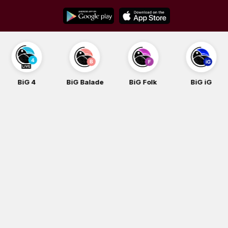
Skip
to
content
BiG 4
BiG Balade
BiG Folk
BiG iG