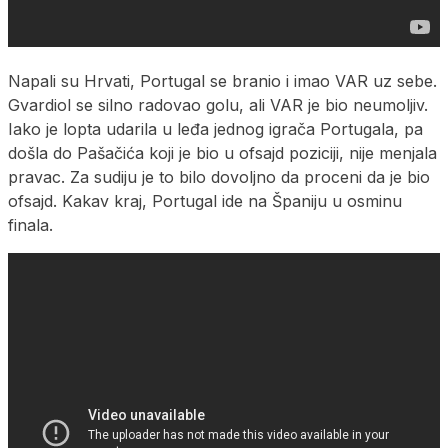
Napali su Hrvati, Portugal se branio i imao VAR uz sebe.
Gvardiol se silno radovao golu, ali VAR je bio neumoljiv.
Iako je lopta udarila u leđa jednog igrača Portugala, pa
došla do Pašačića koji je bio u ofsajd poziciji, nije menjala
pravac. Za sudiju je to bilo dovoljno da proceni da je bio
ofsajd. Kakav kraj, Portugal ide na Španiju u osminu
finala.