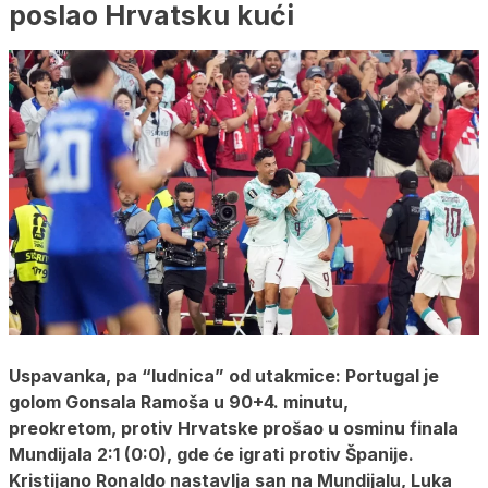
poslao Hrvatsku kući
Uspavanka, pa “ludnica” od utakmice: Portugal je
golom Gonsala Ramoša u 90+4. minutu,
preokretom, protiv Hrvatske prošao u osminu finala
Mundijala 2:1 (0:0), gde će igrati protiv Španije.
Kristijano Ronaldo nastavlja san na Mundijalu, Luka