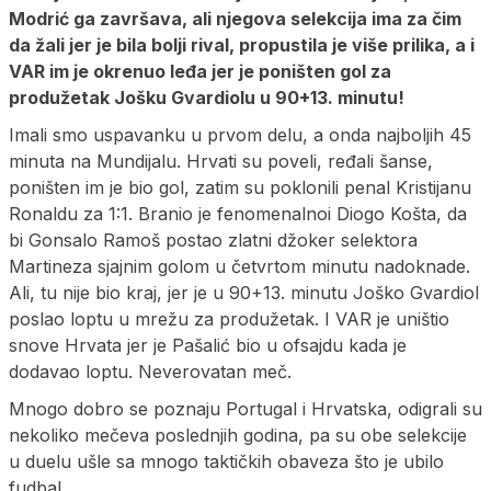
Modrić ga završava, ali njegova selekcija ima za čim
da žali jer je bila bolji rival, propustila je više prilika, a i
VAR im je okrenuo leđa jer je poništen gol za
produžetak Jošku Gvardiolu u 90+13. minutu!
Imali smo uspavanku u prvom delu, a onda najboljih 45
minuta na Mundijalu. Hrvati su poveli, ređali šanse,
poništen im je bio gol, zatim su poklonili penal Kristijanu
Ronaldu za 1:1. Branio je fenomenalnoi Diogo Košta, da
bi Gonsalo Ramoš postao zlatni džoker selektora
Martineza sjajnim golom u četvrtom minutu nadoknade.
Ali, tu nije bio kraj, jer je u 90+13. minutu Joško Gvardiol
poslao loptu u mrežu za produžetak. I VAR je uništio
snove Hrvata jer je Pašalić bio u ofsajdu kada je
dodavao loptu. Neverovatan meč.
Mnogo dobro se poznaju Portugal i Hrvatska, odigrali su
nekoliko mečeva poslednjih godina, pa su obe selekcije
u duelu ušle sa mnogo taktičkih obaveza što je ubilo
fudbal.