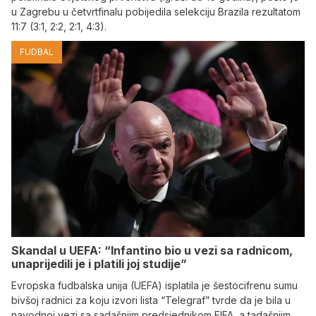
u Zagrebu u četvrtfinalu pobijedila selekciju Brazila rezultatom
11:7 (3:1, 2:2, 2:1, 4:3).
FUDBAL
Skandal u UEFA: “Infantino bio u vezi sa radnicom,
unaprijedili je i platili joj studije”
Evropska fudbalska unija (UEFA) isplatila je šestocifrenu sumu
bivšoj radnici za koju izvori lista “Telegraf” tvrde da je bila u
navodnoj vezi sa sadašnjim predsjednikom FIFA, a tadašnjim