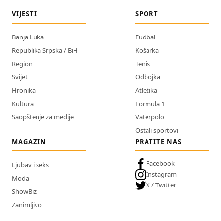
VIJESTI
SPORT
Banja Luka
Fudbal
Republika Srpska / BiH
Košarka
Region
Tenis
Svijet
Odbojka
Hronika
Atletika
Kultura
Formula 1
Saopštenje za medije
Vaterpolo
Ostali sportovi
MAGAZIN
PRATITE NAS
Facebook
Ljubav i seks
Instagram
Moda
X / Twitter
ShowBiz
Zanimljivo