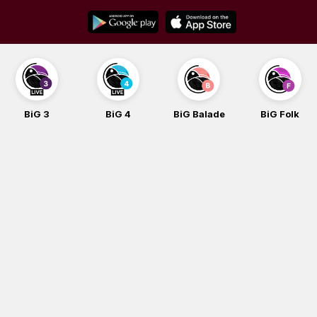
Skip
to
content
BiG 3
BiG 4
BiG Balade
BiG Folk