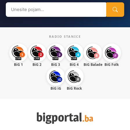
Search
for:
RADIO STANICE
BiG 1
BiG 2
BiG 3
BiG 4
BiG Balade
BiG Folk
BiG iG
BiG Rock