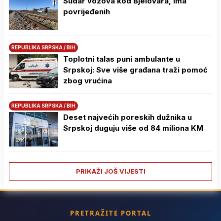
Sudar vozova kod Bjelovara, ima
povrijeđenih
REPUBLIKA SRPSKA / BIH
Toplotni talas puni ambulante u
Srpskoj: Sve više građana traži pomoć
zbog vrućina
REPUBLIKA SRPSKA / BIH
Deset najvećih poreskih dužnika u
Srpskoj duguju više od 84 miliona KM
PRIKAŽI JOŠ VIJESTI
PRETRAŽITE PORTAL