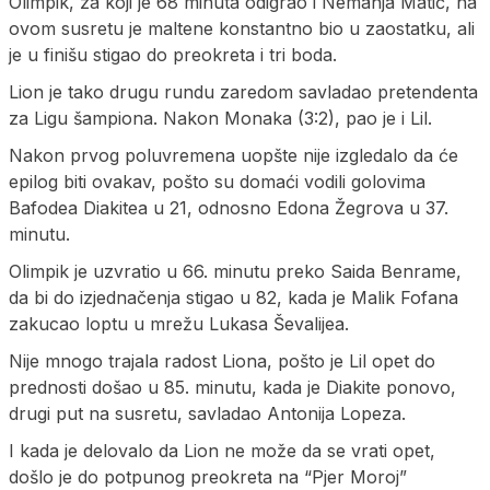
Olimpik, za koji je 68 minuta odigrao i Nemanja Matić, na
ovom susretu je maltene konstantno bio u zaostatku, ali
je u finišu stigao do preokreta i tri boda.
Lion je tako drugu rundu zaredom savladao pretendenta
za Ligu šampiona. Nakon Monaka (3:2), pao je i Lil.
Nakon prvog poluvremena uopšte nije izgledalo da će
epilog biti ovakav, pošto su domaći vodili golovima
Bafodea Diakitea u 21, odnosno Edona Žegrova u 37.
minutu.
Olimpik je uzvratio u 66. minutu preko Saida Benrame,
da bi do izjednačenja stigao u 82, kada je Malik Fofana
zakucao loptu u mrežu Lukasa Ševalijea.
Nije mnogo trajala radost Liona, pošto je Lil opet do
prednosti došao u 85. minutu, kada je Diakite ponovo,
drugi put na susretu, savladao Antonija Lopeza.
I kada je delovalo da Lion ne može da se vrati opet,
došlo je do potpunog preokreta na “Pjer Moroj”