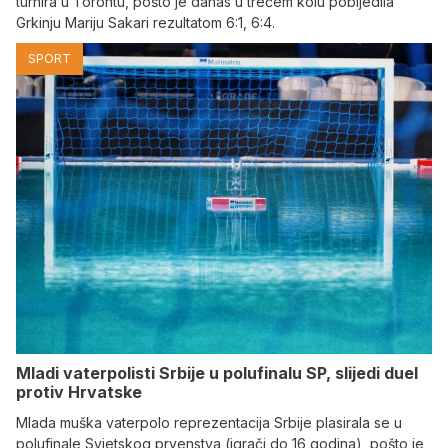
turnira u Torontu, pošto je danas u trećem kolu pobijedila
Grkinju Mariju Sakari rezultatom 6:1, 6:4.
SPORT
Mladi vaterpolisti Srbije u polufinalu SP, slijedi duel
protiv Hrvatske
Mlada muška vaterpolo reprezentacija Srbije plasirala se u
polufinale Svjetskog prvenstva (igrači do 16 godina), pošto je